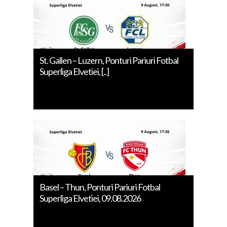
St. Gallen – Luzern, Ponturi Pariuri Fotbal
Superliga Elvetiei, [..]
Basel – Thun, Ponturi Pariuri Fotbal
Superliga Elvetiei, 09.08.2026