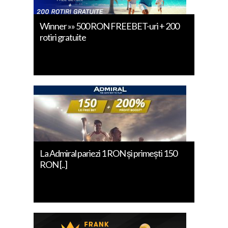
Winner »» 500 RON FREEBET-uri + 200
rotiri gratuite
La Admiral pariezi 1 RON și primești 150
RON [..]