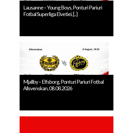
Lausanne – Young Boys, Ponturi Pariuri
Fotbal Superliga Elvetiei, [..]
Mjallby – Elfsborg, Ponturi Pariuri Fotbal
Allsvenskan, 08.08.2026