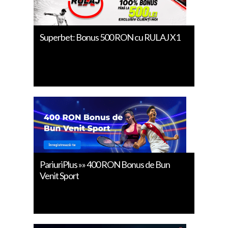
Superbet: Bonus 500 RON cu RULAJ X1
PariuriPlus »» 400 RON Bonus de Bun
Venit Sport