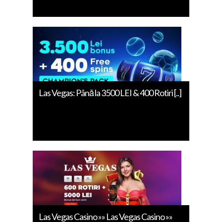
Las Vegas: Până la 3500 LEI & 400 Rotiri [..]
Las Vegas Casino »» Las Vegas Casino »»