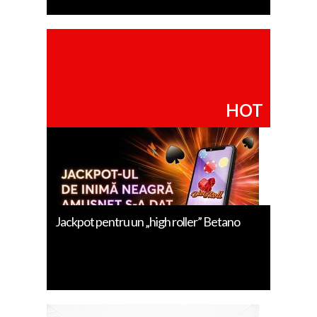
HOT
Jackpot pentru un „high roller” Betano