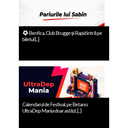
Benfica, Club Brugge și Rapid intră pe
biletul [..]
Calendarul de Festival, pe Betano:
UltraDep Mania doar astăzi, [..]