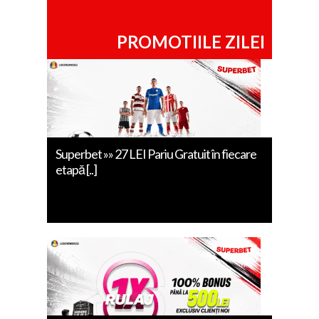
PROMOTIILE ZILEI
Superbet »» 27 LEI Pariu Gratuit în fiecare
etapă [..]