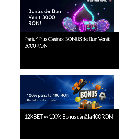
PariuriPlus Casino: BONUS de Bun Venit
3000 RON
12XBET »» 100% Bonus până la 400 RON