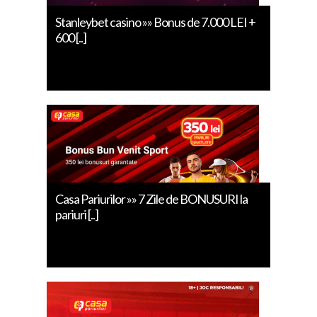
Stanleybet casino »» Bonus de 7.000 LEI +
600 [..]
Casa Pariurilor »» 7 Zile de BONUSURI la
pariuri [..]