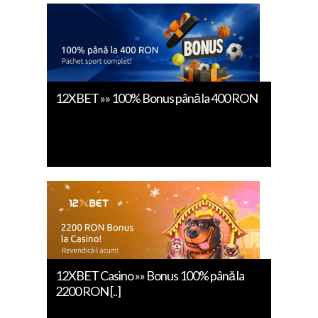
12XBET »» 100% Bonus până la 400 RON
12XBET Casino »» Bonus 100% până la
2200 RON [..]