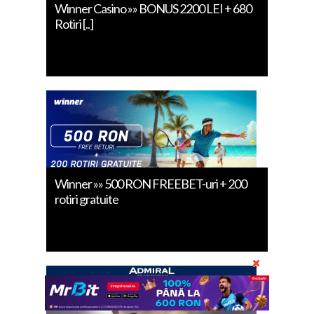
Winner Casino »» BONUS 2200 LEI + 680
Rotiri [..]
Winner »» 500 RON FREEBET-uri + 200
rotiri gratuite