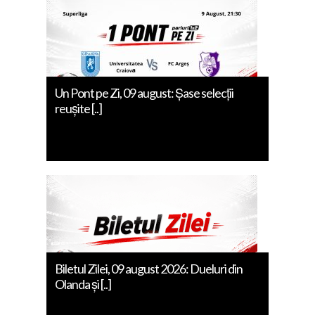
Un Pont pe Zi, 09 august: Șase selecții
reușite [..]
Biletul Zilei, 09 august 2026: Dueluri din
Olanda și [..]