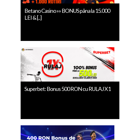
Betano Casino »» BONUS pâna la 15.000
LEI & [..]
Superbet: Bonus 500 RON cu RULAJ X1