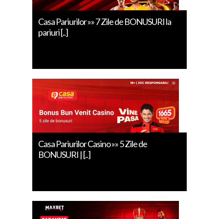
Casa Pariurilor »» 7 Zile de BONUSURI la
pariuri [..]
Casa Pariurilor Casino »» 5 Zile de
BONUSURI | [..]