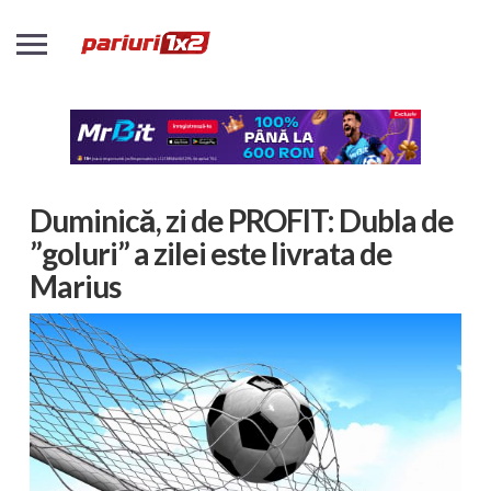
Duminică, zi de PROFIT: Dubla de
”goluri” a zilei este livrata de
Marius