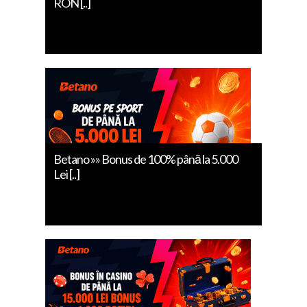
RON [..]
Betano »» Bonus de 100% până la 5.000
Lei [..]