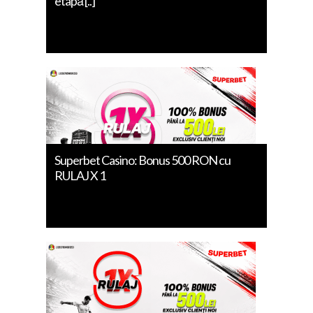
etapă [..]
Superbet Casino: Bonus 500 RON cu
RULAJ X 1