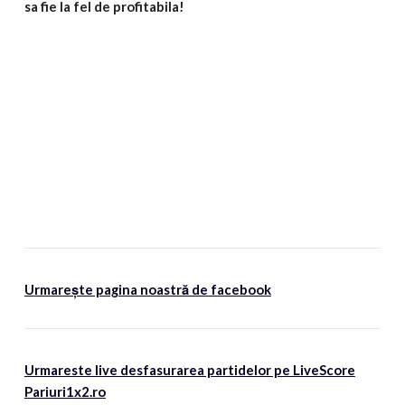
sa fie la fel de profitabila!
Urmarește pagina noastră de facebook
Urmareste live desfasurarea partidelor pe LiveScore
Pariuri1x2.ro