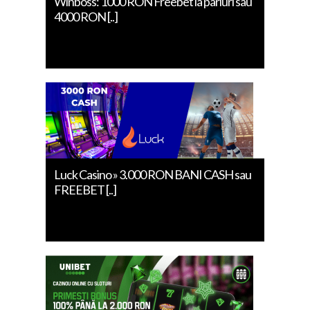
Winboss: 1000 RON Freebet la pariuri sau
4000 RON [..]
Luck Casino » 3.000 RON BANI CASH sau
FREEBET [..]