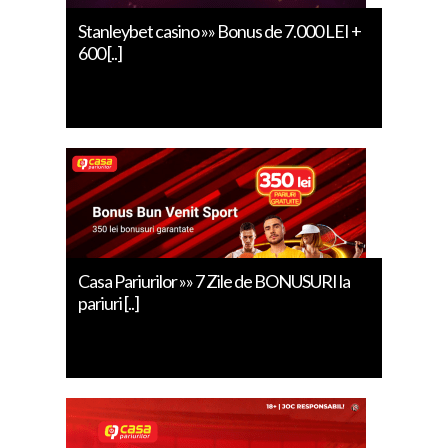
Stanleybet casino »» Bonus de 7.000 LEI +
600 [..]
Casa Pariurilor »» 7 Zile de BONUSURI la
pariuri [..]