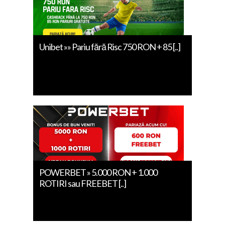
Unibet »» Pariu fără Risc 750 RON + 85 [..]
POWERBET » 5.000 RON + 1.000
ROTIRI sau FREEBET [..]