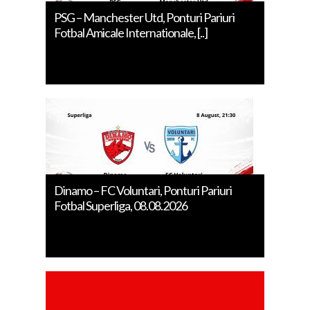
PSG – Manchester Utd, Ponturi Pariuri
Fotbal Amicale Internationale, [..]
Dinamo – FC Voluntari, Ponturi Pariuri
Fotbal Superliga, 08.08.2026