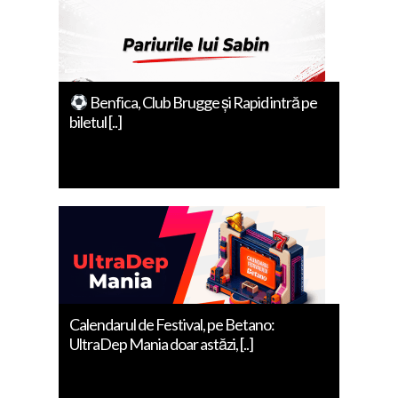
Benfica, Club Brugge și Rapid intră pe
biletul [..]
Calendarul de Festival, pe Betano:
UltraDep Mania doar astăzi, [..]