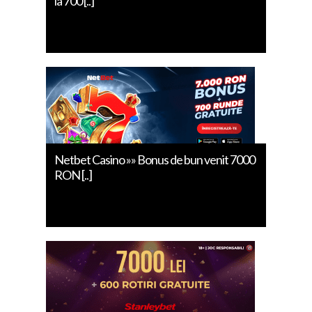
la 700 [..]
Netbet Casino »» Bonus de bun venit 7000
RON [..]