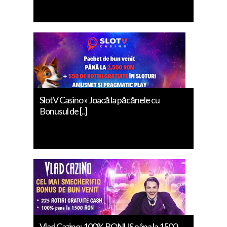
SlotV Casino » Joacă la păcănele cu
Bonusul de [..]
Vlad Cazino: 100% BONUS pâna la 1500