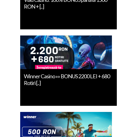
RON + [..]
Winner Casino »» BONUS 2200 LEI + 680
Rotiri [..]