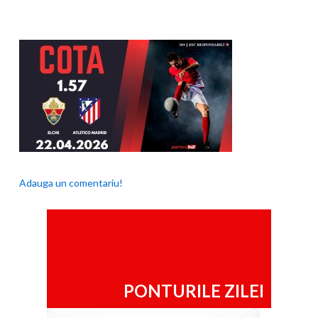
Adauga un comentariu!
PONTURILE ZILEI