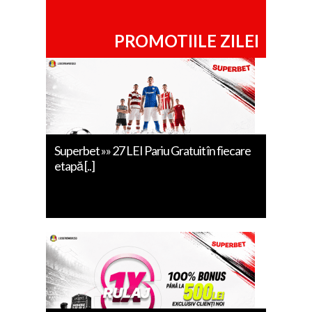
PROMOTIILE ZILEI
Superbet »» 27 LEI Pariu Gratuit în fiecare
etapă [..]