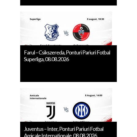
Farul – Csikszereda, Ponturi Pariuri Fotbal
Superliga, 08.08.2026
Juventus – Inter, Ponturi Pariuri Fotbal
Amicale Internationale, 08.08.2026