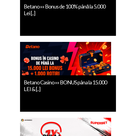
Betano »» Bonus de 100% până la 5.000
Lei [..]
Betano Casino »» BONUS pâna la 15.000
LEI & [..]