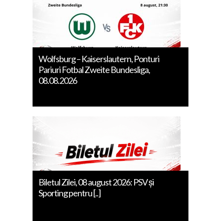
Wolfsburg – Kaiserslautern, Ponturi
Pariuri Fotbal Zweite Bundesliga,
08.08.2026
Biletul Zilei, 08 august 2026: PSV și
Sporting pentru [..]