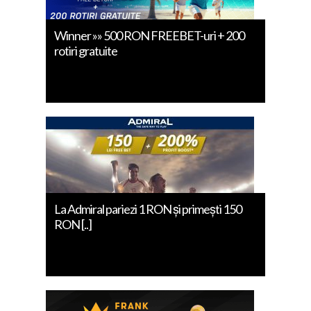
Winner »» 500 RON FREEBET-uri + 200
rotiri gratuite
La Admiral pariezi 1 RON și primești 150
RON [..]