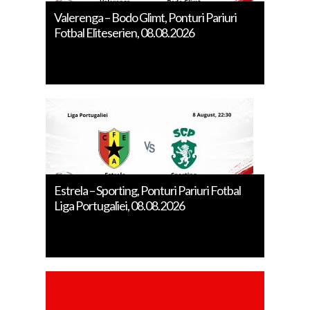
Valerenga – Bodo Glimt, Ponturi Pariuri
Fotbal Eliteserien, 08.08.2026
Estrela – Sporting, Ponturi Pariuri Fotbal
Liga Portugaliei, 08.08.2026