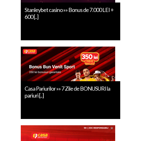
Stanleybet casino »» Bonus de 7.000 LEI +
600 [..]
Casa Pariurilor »» 7 Zile de BONUSURI la
pariuri [..]