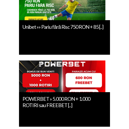
Unibet »» Pariu fără Risc 750 RON + 85 [..]
POWERBET » 5.000 RON + 1.000
ROTIRI sau FREEBET [..]