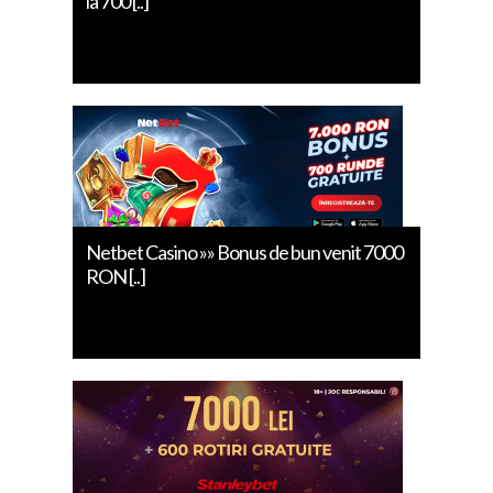
la 700 [..]
Netbet Casino »» Bonus de bun venit 7000
RON [..]