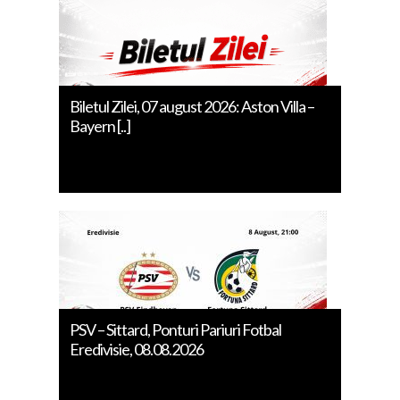
Biletul Zilei, 07 august 2026: Aston Villa –
Bayern [..]
PSV – Sittard, Ponturi Pariuri Fotbal
Eredivisie, 08.08.2026