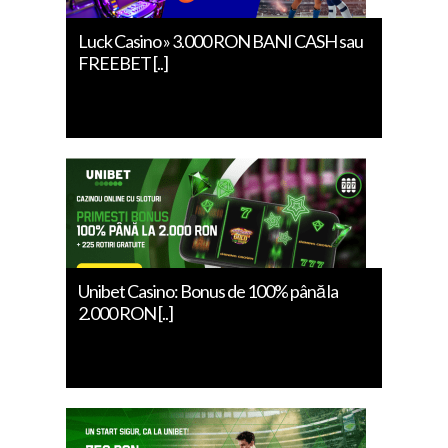
Luck Casino » 3.000 RON BANI CASH sau
FREEBET [..]
Unibet Casino: Bonus de 100% până la
2.000 RON [..]