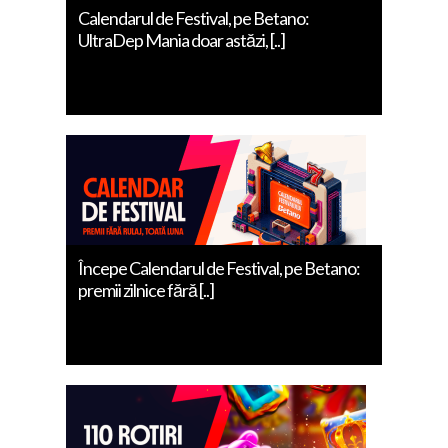
Calendarul de Festival, pe Betano:
UltraDep Mania doar astăzi, [..]
Începe Calendarul de Festival, pe Betano:
premii zilnice fără [..]