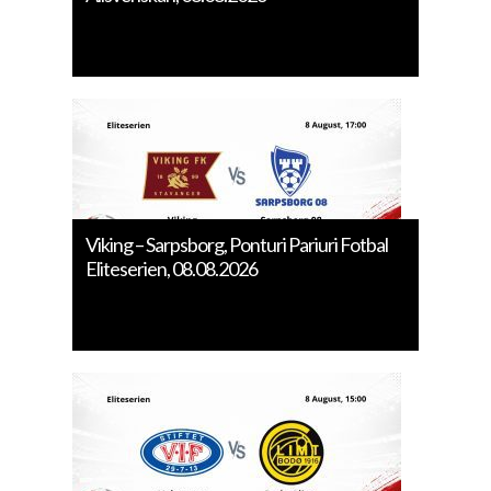
Viking – Sarpsborg, Ponturi Pariuri Fotbal
Eliteserien, 08.08.2026