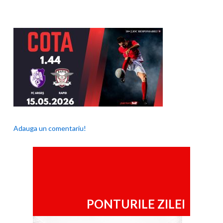
Adauga un comentariu!
PONTURILE ZILEI