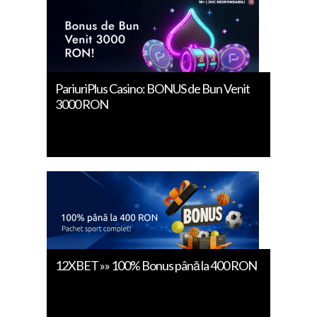
PariuriPlus Casino: BONUS de Bun Venit
3000 RON
12XBET »» 100% Bonus până la 400 RON