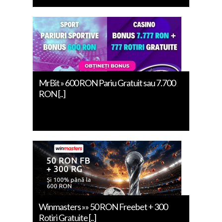
MrBit » 600 RON Pariu Gratuit sau 7.700
RON [..]
Winmasters »» 50 RON Freebet + 300
Rotiri Gratuite [..]