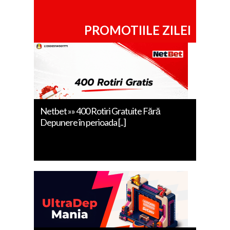
PROMOTIILE ZILEI
Netbet »» 400 Rotiri Gratuite Fără
Depunere în perioada [..]