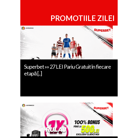
PROMOTIILE ZILEI
Superbet »» 27 LEI Pariu Gratuit în fiecare
etapă [..]