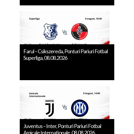
Farul – Csikszereda, Ponturi Pariuri Fotbal
Superliga, 08.08.2026
Juventus – Inter, Ponturi Pariuri Fotbal
Amicale Internationale, 08.08.2026