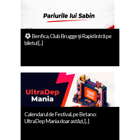
Benfica, Club Brugge și Rapid intră pe
biletul [..]
Calendarul de Festival, pe Betano:
UltraDep Mania doar astăzi, [..]