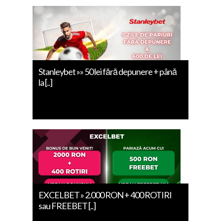
Stanleybet »» 50 lei fără depunere + până
la [..]
EXCELBET » 2.000 RON + 400 ROTIRI
sau FREEBET [..]