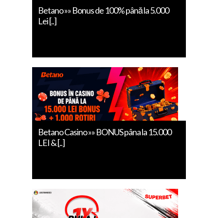
Betano »» Bonus de 100% până la 5.000
Lei [..]
Betano Casino »» BONUS pâna la 15.000
LEI & [..]