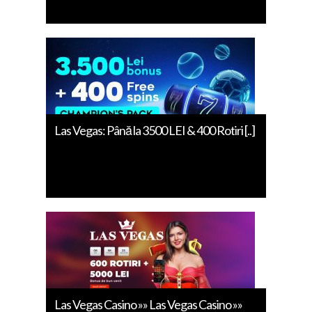
Las Vegas: Până la 3500 LEI & 400 Rotiri [..]
Las Vegas Casino »» Las Vegas Casino »»