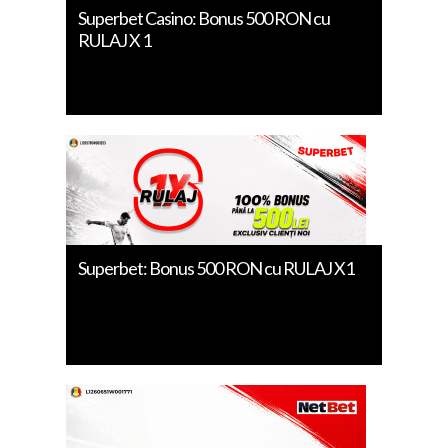
Superbet Casino: Bonus 500 RON cu
RULAJ X 1
Superbet: Bonus 500 RON cu RULAJ X1