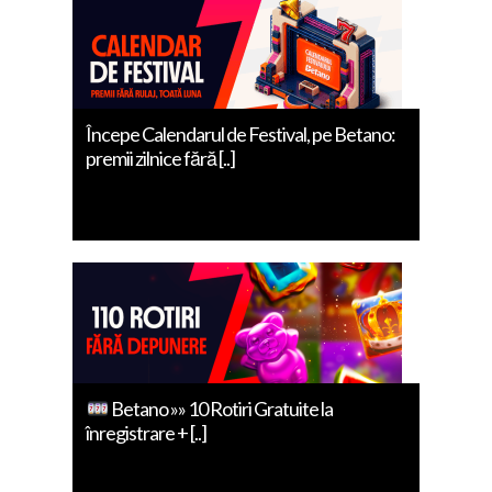
Începe Calendarul de Festival, pe Betano:
premii zilnice fără [..]
Betano »» 10 Rotiri Gratuite la
înregistrare + [..]