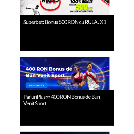
Superbet: Bonus 500 RON cu RULAJ X1
PariuriPlus »» 400 RON Bonus de Bun
Venit Sport