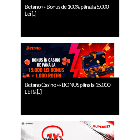
Betano »» Bonus de 100% până la 5.000
Lei [..]
Betano Casino »» BONUS pâna la 15.000
LEI & [..]