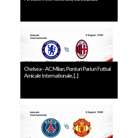
Chelsea – AC Milan, Ponturi Pariuri Fotbal
Amicale Internationale, [..]