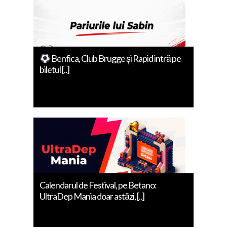
Benfica, Club Brugge și Rapid intră pe
biletul [..]
Calendarul de Festival, pe Betano:
UltraDep Mania doar astăzi, [..]