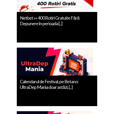
Netbet »» 400 Rotiri Gratuite Fără
Depunere în perioada [..]
Calendarul de Festival, pe Betano:
UltraDep Mania doar astăzi, [..]