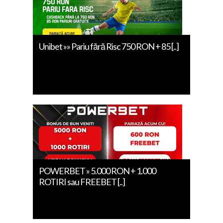
Unibet »» Pariu fără Risc 750 RON + 85 [..]
POWERBET » 5.000 RON + 1.000
ROTIRI sau FREEBET [..]