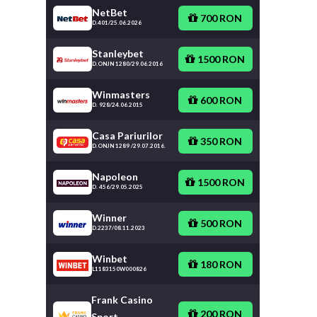
NetBet
700 RON
D.401/25.06.2026
Stanleybet
1500 RON
D.ONJN 1280/29.06.2016
Winmasters
600 RON
D. 928/24.06.2015
Casa Pariurilor
350 RON
D.ONJN 1289 /29.07.2016.
Napoleon
1500 RON
D. 456/29.05.2025
Winner
500 RON
D.2237/08.11.2023
Winbet
180 RON
L1183150W000826
Frank Casino
200 RON
Sport