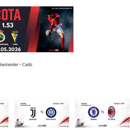
Santander – Cadiz