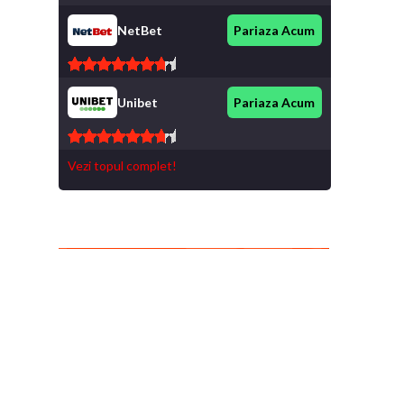
NetBet
Pariaza Acum
Unibet
Pariaza Acum
Vezi topul complet!