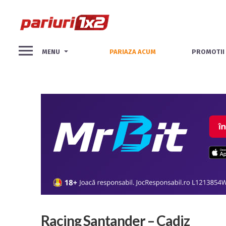
MENU
PARIAZA ACUM
PROMOTII 
Racing Santander – Cadiz