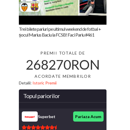
Trei bilete pariuri pe ultimul weekend de fotbal +
șocul Marius Baciu la FCSB! Faci Pariu #461
PREMII TOTALE DE
268270
RON
ACORDATE MEMBRILOR
Detalii:
Istoric Premii
Topul pariorilor
Superbet
Pariaza Acum