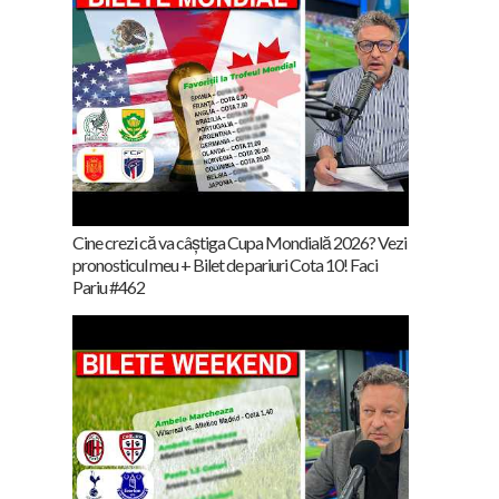
Cine crezi că va câștiga Cupa Mondială 2026? Vezi
pronosticul meu + Bilet de pariuri Cota 10! Faci
Pariu #462