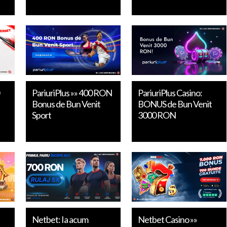
PariuriPlus »» 400 RON
PariuriPlus Casino:
Bonus de Bun Venit
BONUS de Bun Venit
Sport
3000 RON
Netbet: Ia acum
Netbet Casino »»