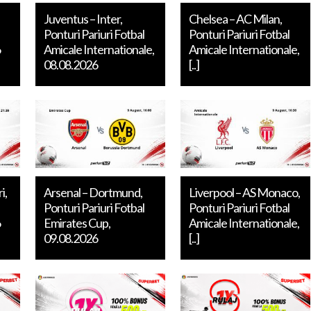
Juventus – Inter,
Chelsea – AC Milan,
Ponturi Pariuri Fotbal
Ponturi Pariuri Fotbal
6
Amicale Internationale,
Amicale Internationale,
08.08.2026
[..]
i,
Arsenal – Dortmund,
Liverpool – AS Monaco,
Ponturi Pariuri Fotbal
Ponturi Pariuri Fotbal
6
Emirates Cup,
Amicale Internationale,
09.08.2026
[..]