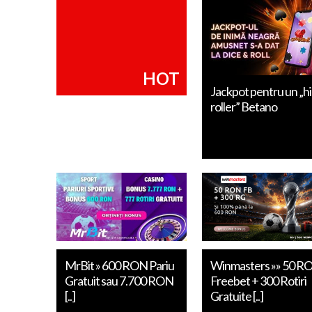
HOT
Jackpot pentru un „h
roller” Betano
MrBit » 600 RON Pariu
Winmasters »» 50 R
Gratuit sau 7.700 RON
Freebet + 300 Rotiri
[..]
Gratuite [..]