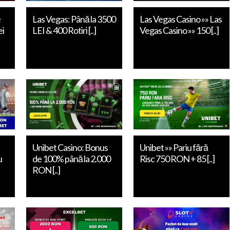
e
Las Vegas: Până la 3500
Las Vegas Casino »» Las
ei
LEI & 400 Rotiri [..]
Vegas Casino »» 150 [..]
Unibet Casino: Bonus
Unibet »» Pariu fără
u
de 100% până la 2.000
Risc 750 RON + 85 [..]
RON [..]