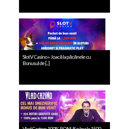
SlotV Casino » Joacă la păcănele cu
Bonusul de [..]
Vlad Cazino: 100% BONUS pâna la 1500