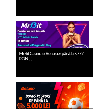
MrBit Casino »» Bonus de până la 7.777
RON [..]