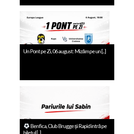
Un Pont pe Zi, 06 august: Mizăm pe un [..]
Benfica, Club Brugge și Rapid intră pe
biletul [..]