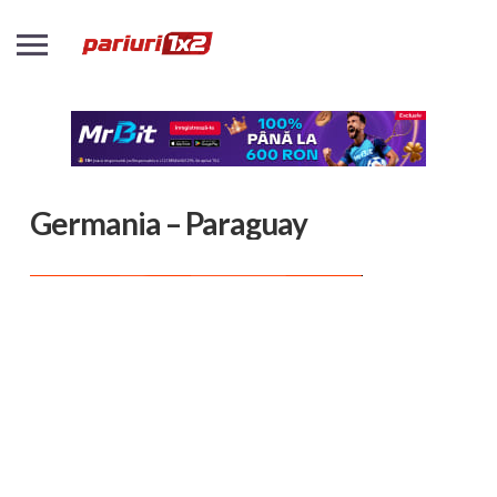
Germania – Paraguay