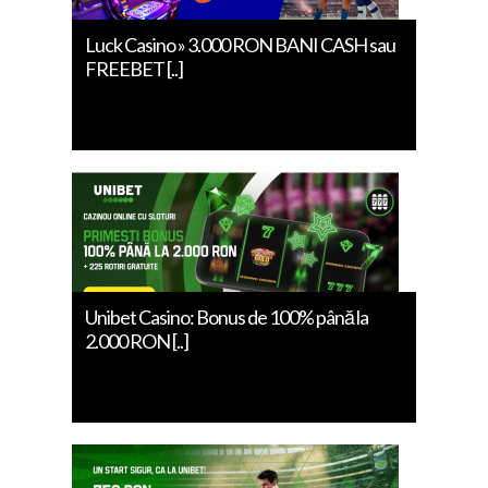
Luck Casino » 3.000 RON BANI CASH sau
FREEBET [..]
Unibet Casino: Bonus de 100% până la
2.000 RON [..]