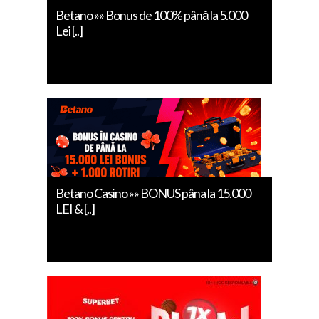
Betano »» Bonus de 100% până la 5.000
Lei [..]
Betano Casino »» BONUS pâna la 15.000
LEI & [..]