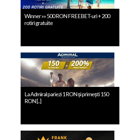
Winner »» 500 RON FREEBET-uri + 200
rotiri gratuite
La Admiral pariezi 1 RON și primești 150
RON [..]