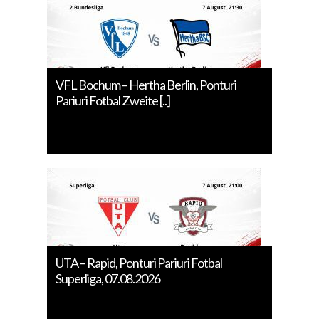
VFL Bochum – Hertha Berlin, Ponturi
Pariuri Fotbal Zweite [..]
UTA – Rapid, Ponturi Pariuri Fotbal
Superliga, 07.08.2026