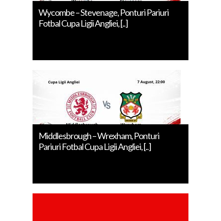
Wycombe – Stevenage, Ponturi Pariuri
Fotbal Cupa Ligii Angliei, [..]
Middlesbrough – Wrexham, Ponturi
Pariuri Fotbal Cupa Ligii Angliei, [..]