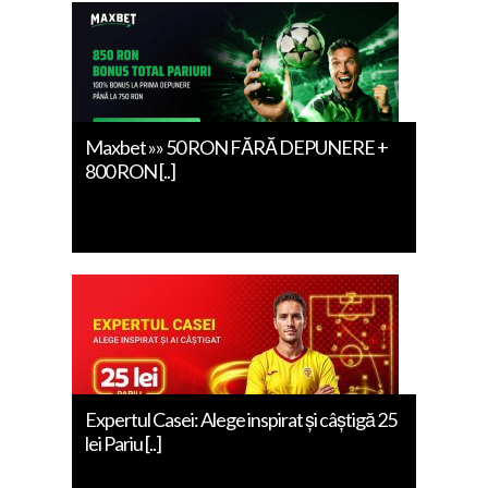
Maxbet »» 50 RON FĂRĂ DEPUNERE +
800 RON [..]
Expertul Casei: Alege inspirat și câștigă 25
lei Pariu [..]