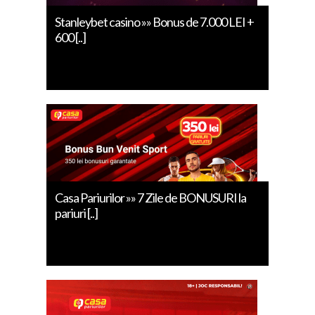
Stanleybet casino »» Bonus de 7.000 LEI +
600 [..]
Casa Pariurilor »» 7 Zile de BONUSURI la
pariuri [..]