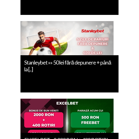
Stanleybet »» 50 lei fără depunere + până
la [..]