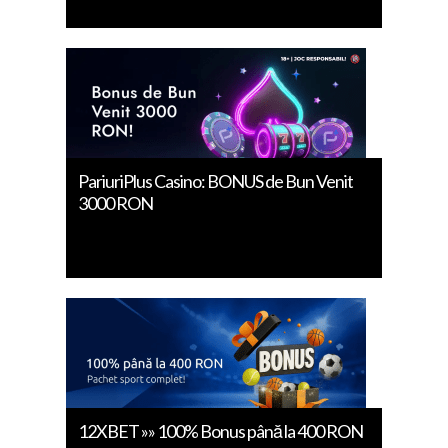
PariuriPlus Casino: BONUS de Bun Venit
3000 RON
12XBET »» 100% Bonus până la 400 RON