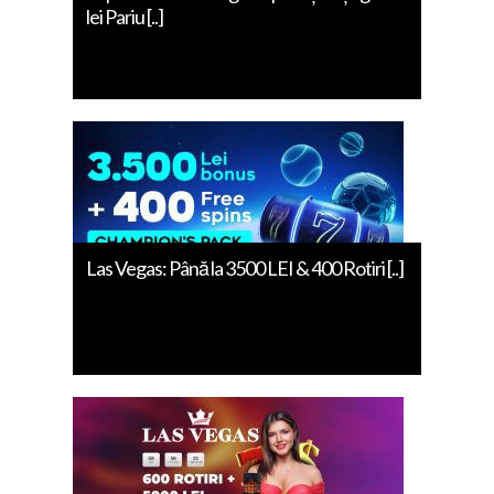
lei Pariu [..]
Las Vegas: Până la 3500 LEI & 400 Rotiri [..]