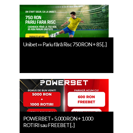
Unibet »» Pariu fără Risc 750 RON + 85 [..]
POWERBET » 5.000 RON + 1.000
ROTIRI sau FREEBET [..]