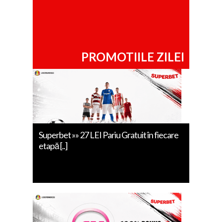
PROMOTIILE ZILEI
Superbet »» 27 LEI Pariu Gratuit în fiecare
etapă [..]