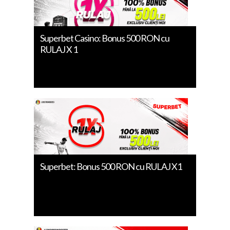
Superbet Casino: Bonus 500 RON cu
RULAJ X 1
Superbet: Bonus 500 RON cu RULAJ X1