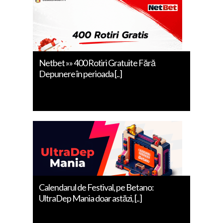
Netbet »» 400 Rotiri Gratuite Fără
Depunere în perioada [..]
Calendarul de Festival, pe Betano:
UltraDep Mania doar astăzi, [..]