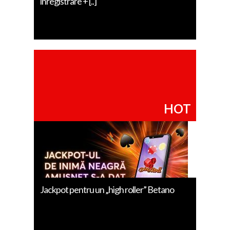
înregistrare + [..]
HOT
Jackpot pentru un „high roller” Betano