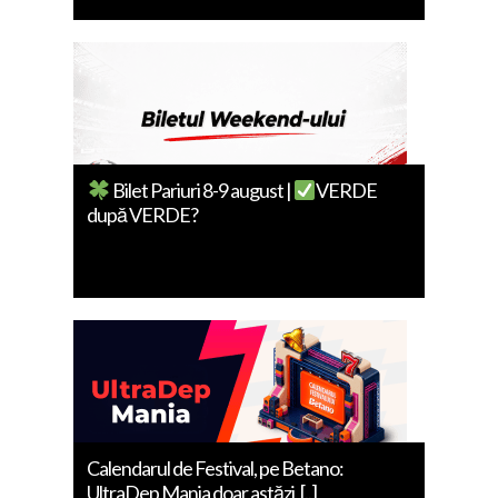
Bilet Pariuri 8-9 august |
VERDE
după VERDE?
Calendarul de Festival, pe Betano:
UltraDep Mania doar astăzi, [..]