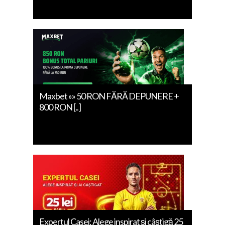
Maxbet »» 50 RON FĂRĂ DEPUNERE +
800 RON [..]
Expertul Casei: Alege inspirat și câștigă 25