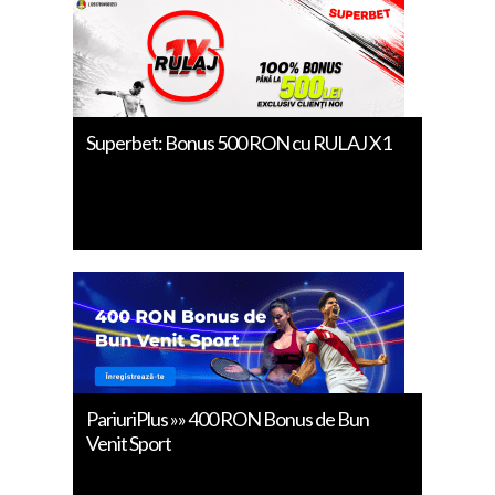
Superbet: Bonus 500 RON cu RULAJ X1
PariuriPlus »» 400 RON Bonus de Bun
Venit Sport