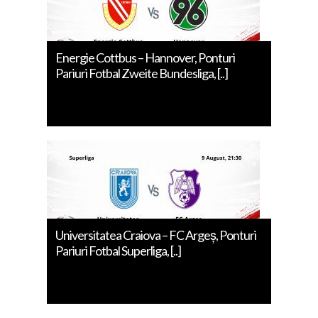
Energie Cottbus – Hannover, Ponturi
Pariuri Fotbal Zweite Bundesliga, [..]
Universitatea Craiova – FC Argeș, Ponturi
Pariuri Fotbal Superliga, [..]