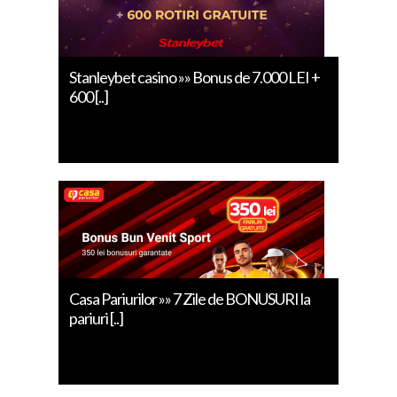
Stanleybet casino »» Bonus de 7.000 LEI +
600 [..]
Casa Pariurilor »» 7 Zile de BONUSURI la
pariuri [..]