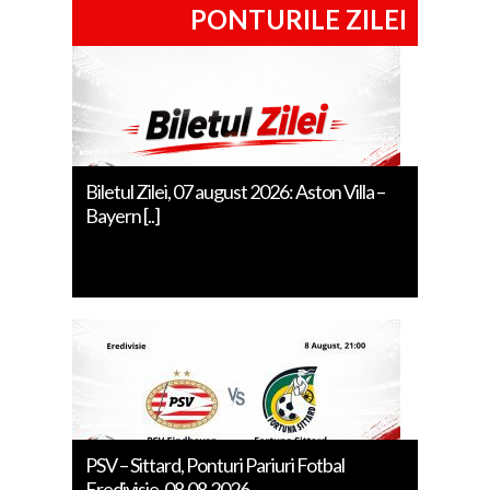
PONTURILE ZILEI
Biletul Zilei, 07 august 2026: Aston Villa –
Bayern [..]
PSV – Sittard, Ponturi Pariuri Fotbal
Eredivisie, 08.08.2026