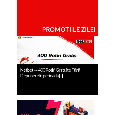
PROMOTIILE ZILEI
Netbet »» 400 Rotiri Gratuite Fără
Depunere în perioada [..]