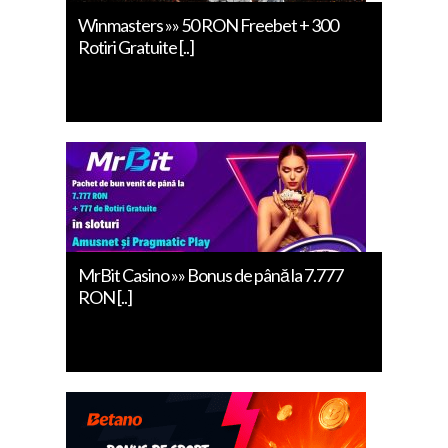
Winmasters »» 50 RON Freebet + 300
Rotiri Gratuite [..]
MrBit Casino »» Bonus de până la 7.777
RON [..]