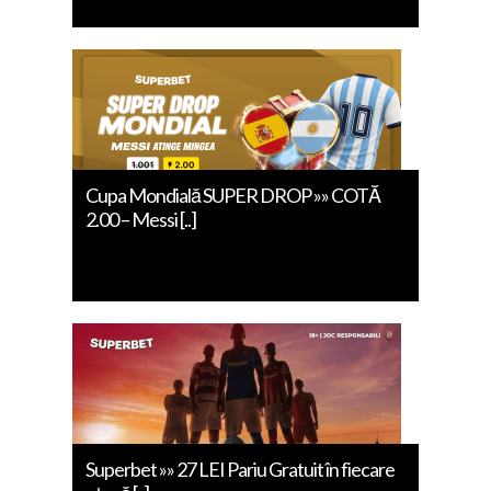
Cupa Mondială SUPER DROP »» COTĂ
2.00 – Messi [..]
Superbet »» 27 LEI Pariu Gratuit în fiecare