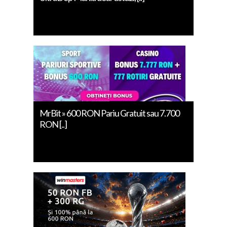
MrBit » 600 RON Pariu Gratuit sau 7.700
RON [..]