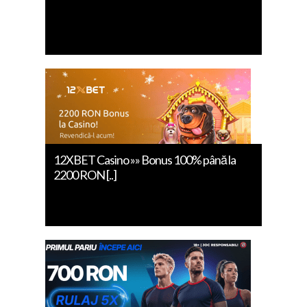
12XBET Casino »» Bonus 100% până la
2200 RON [..]