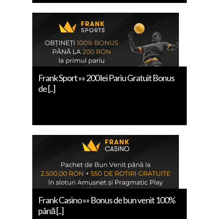
Frank Sport »» 200 lei Pariu Gratuit Bonus
de [..]
Frank Casino »» Bonus de bun venit 100%
până [..]