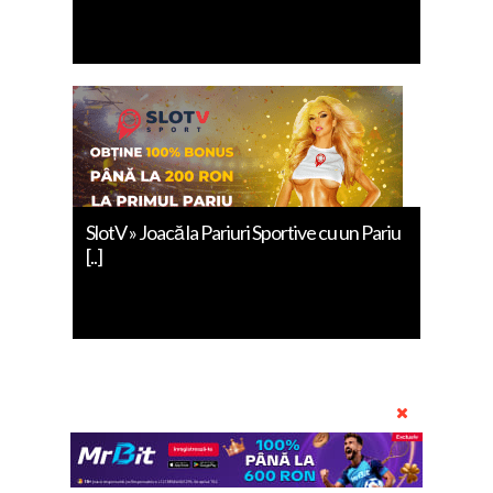
SlotV » Joacă la Pariuri Sportive cu un Pariu
[..]