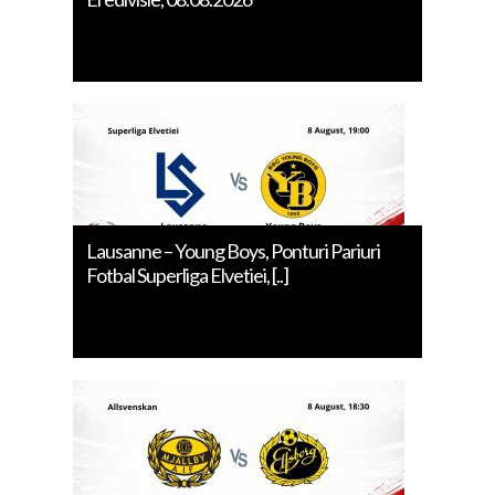
Lausanne – Young Boys, Ponturi Pariuri
Fotbal Superliga Elvetiei, [..]