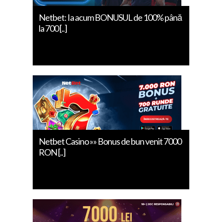
Netbet: Ia acum BONUSUL de 100% până
la 700 [..]
Netbet Casino »» Bonus de bun venit 7000
RON [..]