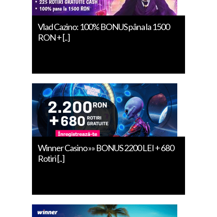
Vlad Cazino: 100% BONUS pâna la 1500
RON + [..]
Winner Casino »» BONUS 2200 LEI + 680
Rotiri [..]