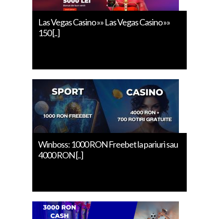
Las Vegas Casino »» Las Vegas Casino »»
150 [..]
Winboss: 1000 RON Freebet la pariuri sau
4000 RON [..]