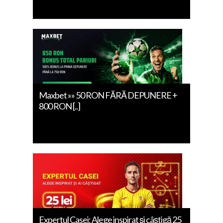
Maxbet »» 50 RON FĂRĂ DEPUNERE +
800 RON [..]
Expertul Casei: Alege inspirat și câștigă 25