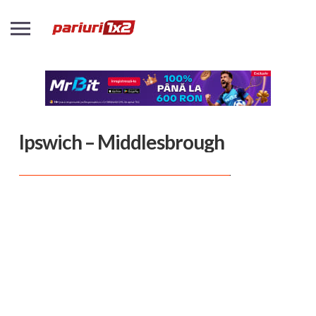
Ipswich – Middlesbrough