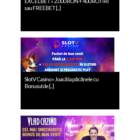
EXCELBET » 2.000 RON + 400 ROTIRI
sau FREEBET [..]
SlotV Casino » Joacă la păcănele cu
Bonusul de [..]