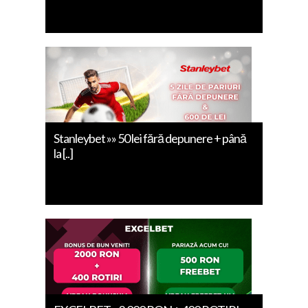
Stanleybet »» 50 lei fără depunere + până
la [..]