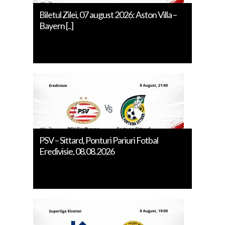
Biletul Zilei, 07 august 2026: Aston Villa –
Bayern [..]
PSV – Sittard, Ponturi Pariuri Fotbal
Eredivisie, 08.08.2026