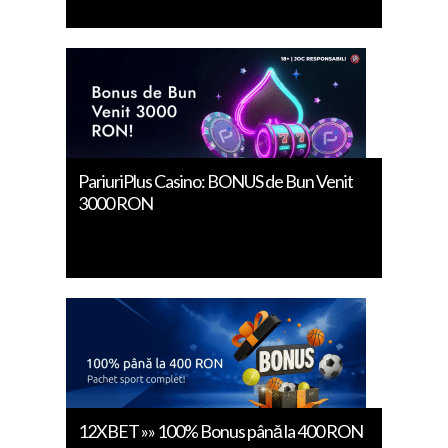
PariuriPlus Casino: BONUS de Bun Venit
3000 RON
12XBET »» 100% Bonus până la 400 RON