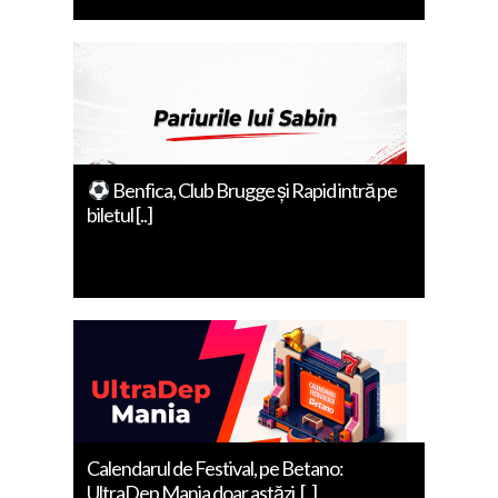
Benfica, Club Brugge și Rapid intră pe
biletul [..]
Calendarul de Festival, pe Betano:
UltraDep Mania doar astăzi, [..]