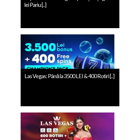
lei Pariu [..]
Las Vegas: Până la 3500 LEI & 400 Rotiri [..]