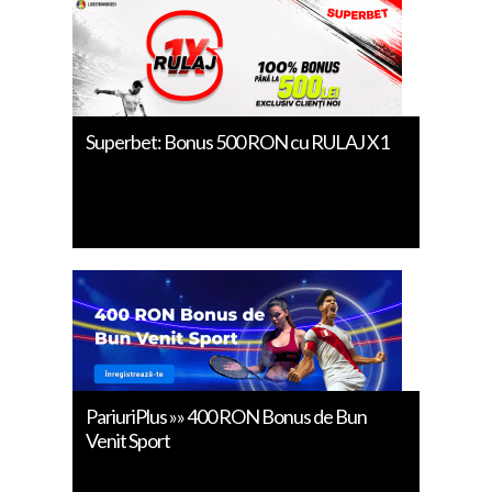
Superbet: Bonus 500 RON cu RULAJ X1
PariuriPlus »» 400 RON Bonus de Bun
Venit Sport