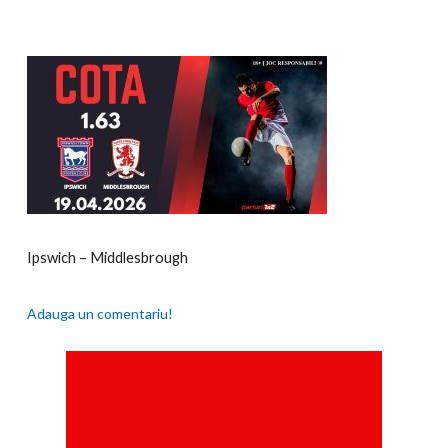
Ipswich – Middlesbrough
Adauga un comentariu!