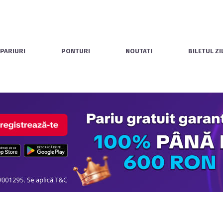
PARIURI
PONTURI
NOUTATI
BILETUL ZI