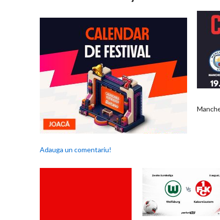
Manches
Adauga un comentariu!