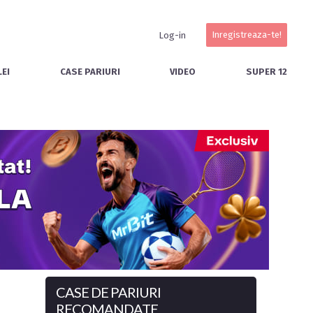
Inregistreaza-te!
Log-in
LEI
CASE PARIURI
VIDEO
SUPER 12
CASE DE PARIURI
RECOMANDATE