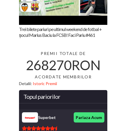
Trei bilete pariuri pe ultimul weekend de fotbal +
șocul Marius Baciu la FCSB! Faci Pariu #461
PREMII TOTALE DE
268270
RON
ACORDATE MEMBRILOR
Detalii:
Istoric Premii
Topul pariorilor
Superbet
Pariaza Acum