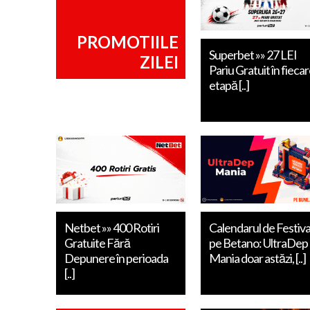
PROMOTIILE
Superbet »» 27 LEI
ZILEI
Pariu Gratuit în fieca
etapă [..]
Netbet »» 400 Rotiri
Calendarul de Festiva
Gratuite Fără
pe Betano: UltraDep
Depunere în perioada
Mania doar astăzi, [..]
[..]