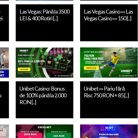
e
Las Vegas: Până la 3500
Las Vegas Casino »» Las
ei
LEI & 400 Rotiri [..]
Vegas Casino »» 150 [..]
Unibet Casino: Bonus
Unibet »» Pariu fără
u
de 100% până la 2.000
Risc 750 RON + 85 [..]
RON [..]