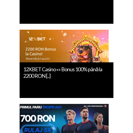
12XBET Casino »» Bonus 100% până la
2200 RON [..]