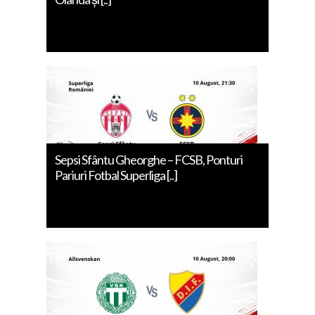
Sepsi Sfântu Gheorghe – FCSB, Ponturi
Pariuri Fotbal Superliga [..]