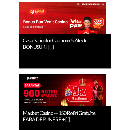
Casa Pariurilor Casino »» 5 Zile de
BONUSURI | [..]
Maxbet Casino »» 150 Rotiri Gratuite
FĂRĂ DEPUNERE + [..]