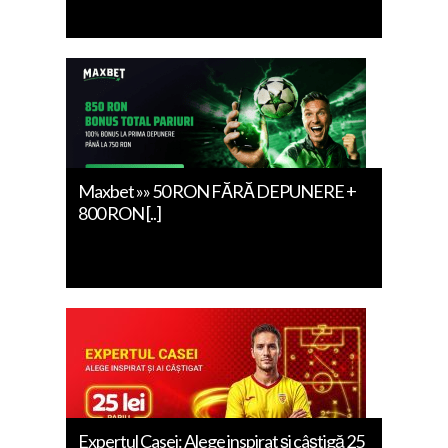
Maxbet »» 50 RON FĂRĂ DEPUNERE +
800 RON [..]
Expertul Casei: Alege inspirat și câștigă 25