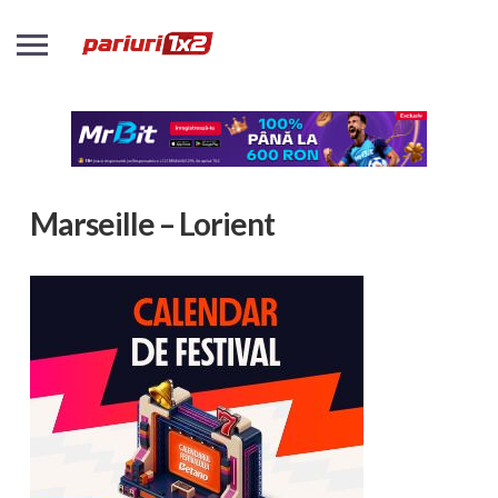
Marseille – Lorient