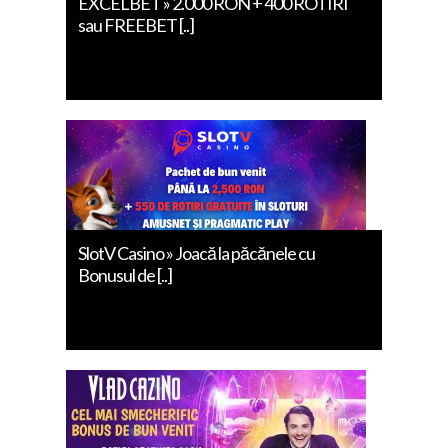
EXCELBET » 2.000 RON + 400 ROTIRI
sau FREEBET [..]
SlotV Casino » Joacă la păcănele cu
Bonusul de [..]