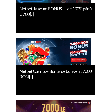
Netbet: Ia acum BONUSUL de 100% până
la 700 [..]
Netbet Casino »» Bonus de bun venit 7000
RON [..]