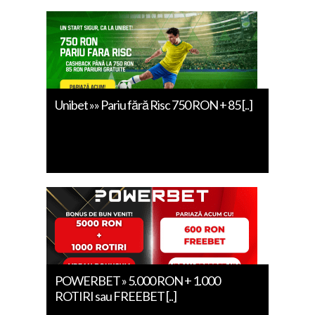
Unibet »» Pariu fără Risc 750 RON + 85 [..]
POWERBET » 5.000 RON + 1.000
ROTIRI sau FREEBET [..]