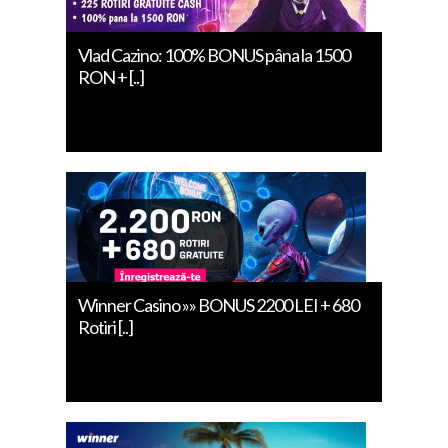
Vlad Cazino: 100% BONUS pâna la 1500
RON + [..]
Winner Casino »» BONUS 2200 LEI + 680
Rotiri [..]