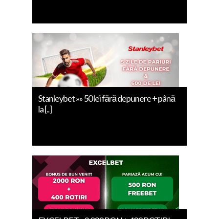
Stanleybet »» 50 lei fără depunere + până
la [..]