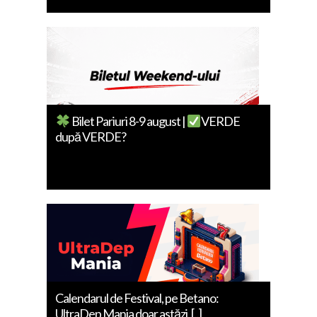
Bilet Pariuri 8-9 august |
VERDE
după VERDE?
Calendarul de Festival, pe Betano:
UltraDep Mania doar astăzi, [..]