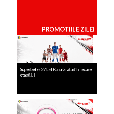
PROMOTIILE ZILEI
Superbet »» 27 LEI Pariu Gratuit în fiecare
etapă [..]