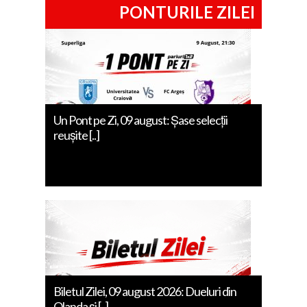
PONTURILE ZILEI
Un Pont pe Zi, 09 august: Șase selecții
reușite [..]
Biletul Zilei, 09 august 2026: Dueluri din
Olanda și [..]