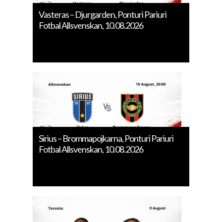
Vasteras – Djurgarden, Ponturi Pariuri
Fotbal Allsvenskan, 10.08.2026
Sirius – Brommapojkarna, Ponturi Pariuri
Fotbal Allsvenskan, 10.08.2026