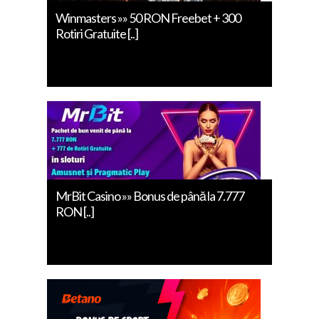
Winmasters »» 50 RON Freebet + 300
Rotiri Gratuite [..]
MrBit Casino »» Bonus de până la 7.777
RON [..]