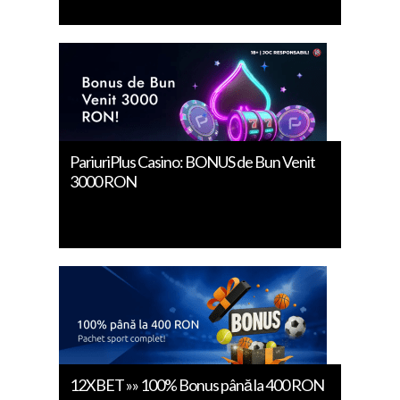
PariuriPlus Casino: BONUS de Bun Venit
3000 RON
12XBET »» 100% Bonus până la 400 RON