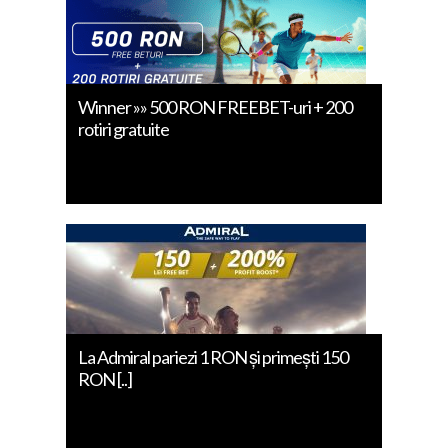
Winner »» 500 RON FREEBET-uri + 200
rotiri gratuite
La Admiral pariezi 1 RON și primești 150
RON [..]