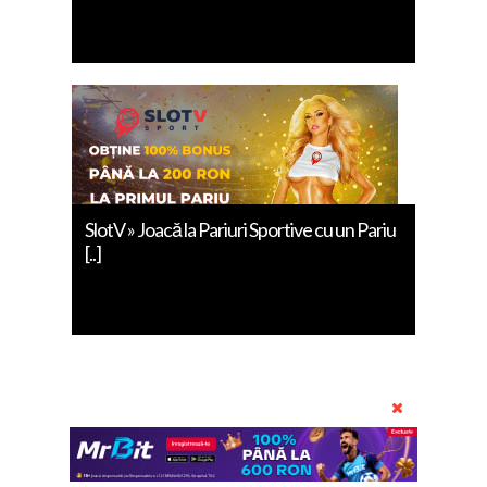
SlotV » Joacă la Pariuri Sportive cu un Pariu
[..]