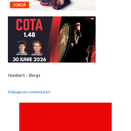
Humbert – Bergs
Adauga un comentariu!