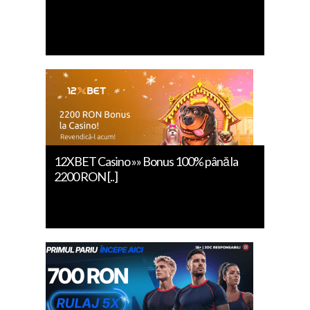
12XBET Casino »» Bonus 100% până la
2200 RON [..]