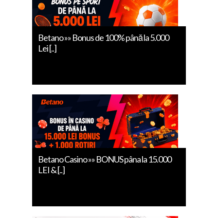
Betano »» Bonus de 100% până la 5.000
Lei [..]
Betano Casino »» BONUS pâna la 15.000
LEI & [..]