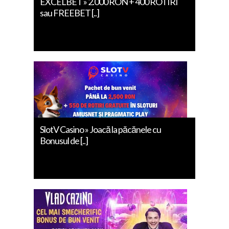
EXCELBET » 2.000 RON + 400 ROTIRI
sau FREEBET [..]
SlotV Casino » Joacă la păcănele cu
Bonusul de [..]