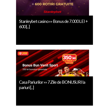
Stanleybet casino »» Bonus de 7.000 LEI +
600 [..]
Casa Pariurilor »» 7 Zile de BONUSURI la
pariuri [..]