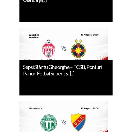
Sepsi Sfântu Gheorghe – FCSB, Ponturi
Pariuri Fotbal Superliga [..]