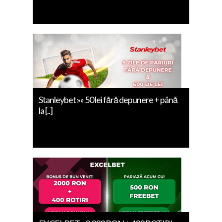
Stanleybet »» 50 lei fără depunere + până
la [..]