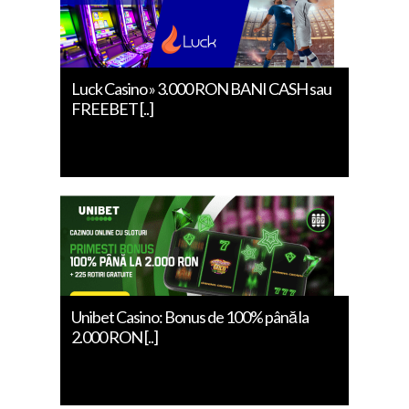
Luck Casino » 3.000 RON BANI CASH sau
FREEBET [..]
Unibet Casino: Bonus de 100% până la
2.000 RON [..]