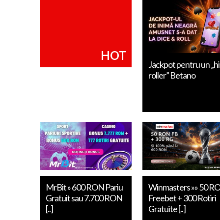
HOT
Jackpot pentru un „h
roller” Betano
MrBit » 600 RON Pariu
Winmasters »» 50 R
Gratuit sau 7.700 RON
Freebet + 300 Rotiri
[..]
Gratuite [..]