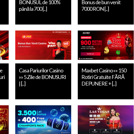
BONUSUL de 100%
Bonus de bun venit
până la 700 [..]
7000 RON [..]
le
Casa Pariurilor Casino
Maxbet Casino »» 150
uri
»» 5 Zile de BONUSURI
Rotiri Gratuite FĂRĂ
| [..]
DEPUNERE + [..]