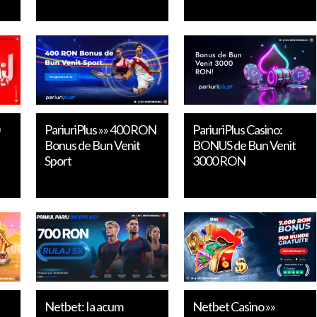
PariuriPlus »» 400 RON
PariuriPlus Casino:
Bonus de Bun Venit
BONUS de Bun Venit
Sport
3000 RON
Netbet: Ia acum
Netbet Casino »»