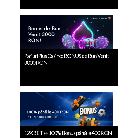
PariuriPlus Casino: BONUS de Bun Venit
3000 RON
12XBET »» 100% Bonus până la 400 RON