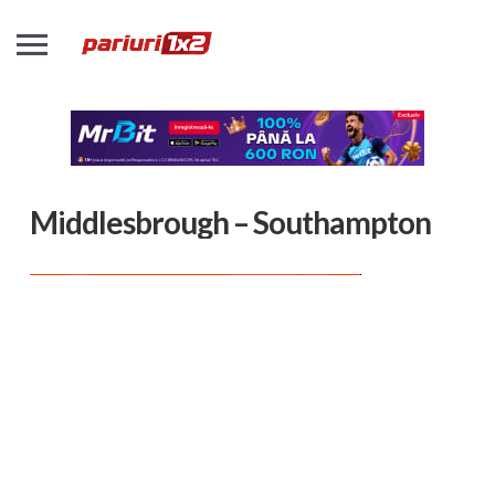
Middlesbrough – Southampton