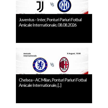
Juventus – Inter, Ponturi Pariuri Fotbal
Amicale Internationale, 08.08.2026
Chelsea – AC Milan, Ponturi Pariuri Fotbal
Amicale Internationale, [..]