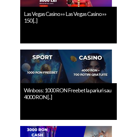
Las Vegas Casino »» Las Vegas Casino »»
150 [..]
Winboss: 1000 RON Freebet la pariuri sau
4000 RON [..]