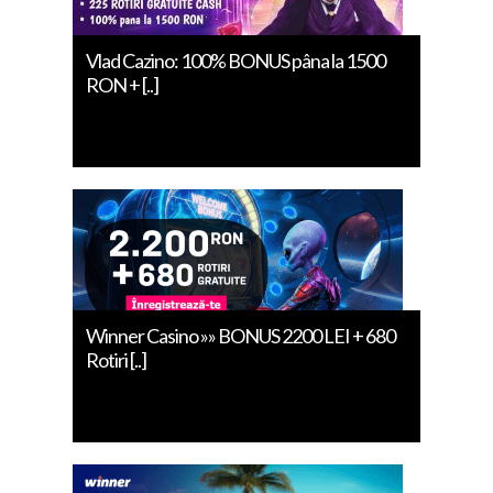
Vlad Cazino: 100% BONUS pâna la 1500
RON + [..]
Winner Casino »» BONUS 2200 LEI + 680
Rotiri [..]