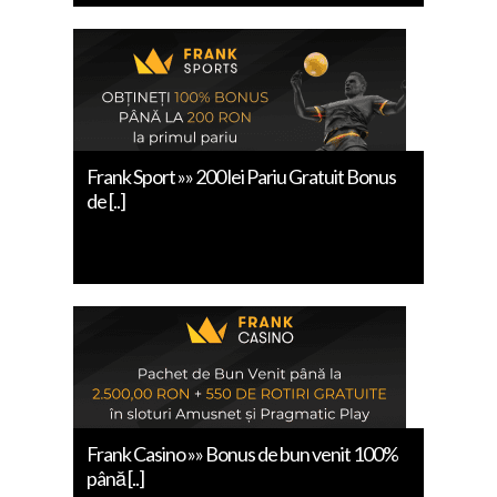
Frank Sport »» 200 lei Pariu Gratuit Bonus
de [..]
Frank Casino »» Bonus de bun venit 100%
până [..]