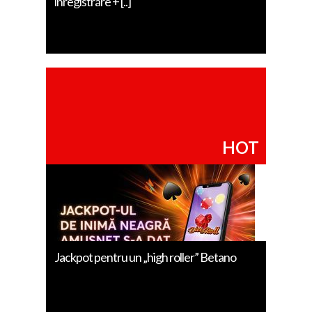
înregistrare + [..]
HOT
Jackpot pentru un „high roller” Betano