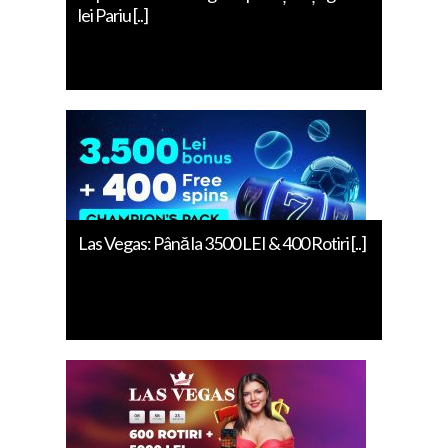
lei Pariu [..]
Las Vegas: Până la 3500 LEI & 400 Rotiri [..]