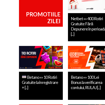
PROMOTIILE
Netbet »» 400 Rotiri
ZILEI
Gratuite Fără
Depunere în perioad
[..]
Betano »» 10 Rotiri
Betano »» 100 Lei
Gratuite la înregistrare
Bonus la verificarea
+ [..]
contului, RULAJ [..]