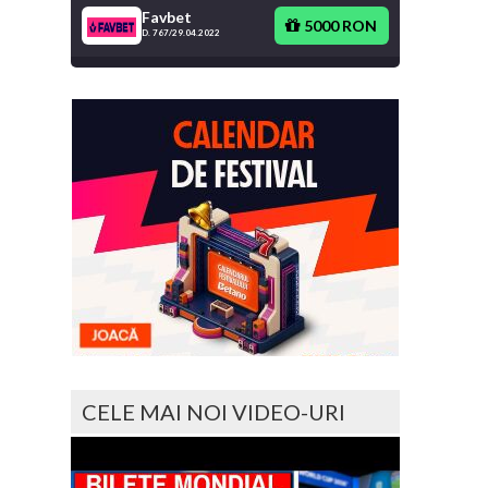
Favbet
5000 RON
D. 767/29.04.2022
CELE MAI NOI VIDEO-URI