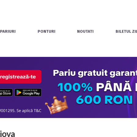
PARIURI
PONTURI
NOUTATI
BILETUL ZI
iova