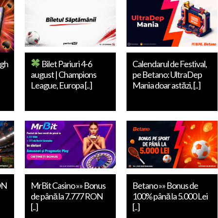
igh
Bilet Pariuri 4-6
Calendarul de Festival,
august | Champions
pe Betano: UltraDep
League, Europa [..]
Mania doar astăzi, [..]
ON
MrBit Casino »» Bonus
Betano »» Bonus de
de până la 7.777 RON
100% până la 5.000 Lei
[..]
[..]