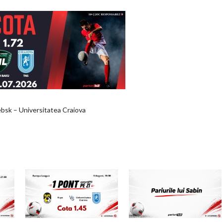
bsk – Universitatea Craiova