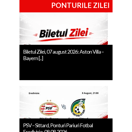
PONTURILE ZILEI
Biletul Zilei, 07 august 2026: Aston Villa –
Bayern [..]
PSV – Sittard, Ponturi Pariuri Fotbal
Eredivisie, 08.08.2026