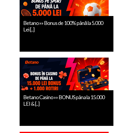
Betano »» Bonus de 100% până la 5.000
Lei [..]
Betano Casino »» BONUS pâna la 15.000
LEI & [..]