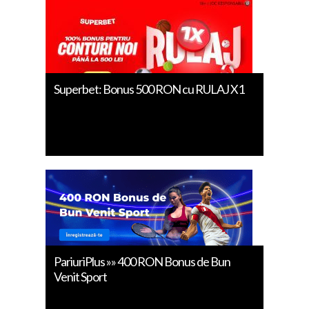
Superbet: Bonus 500 RON cu RULAJ X1
PariuriPlus »» 400 RON Bonus de Bun
Venit Sport