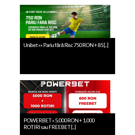
Unibet »» Pariu fără Risc 750 RON + 85 [..]
POWERBET » 5.000 RON + 1.000
ROTIRI sau FREEBET [..]