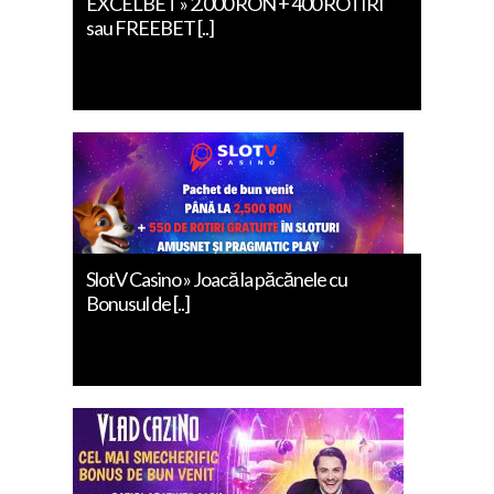
EXCELBET » 2.000 RON + 400 ROTIRI
sau FREEBET [..]
SlotV Casino » Joacă la păcănele cu
Bonusul de [..]