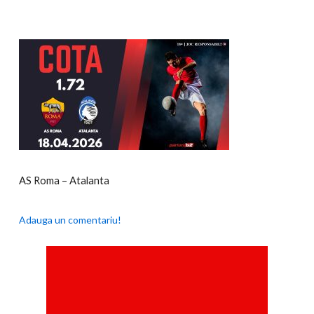
AS Roma – Atalanta
Adauga un comentariu!