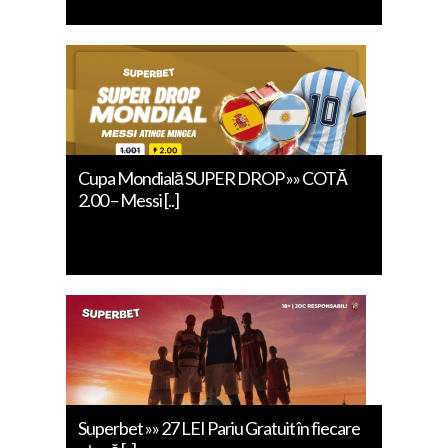
Cupa Mondială SUPER DROP »» COTĂ
2.00 – Messi [..]
Superbet »» 27 LEI Pariu Gratuit în fiecare