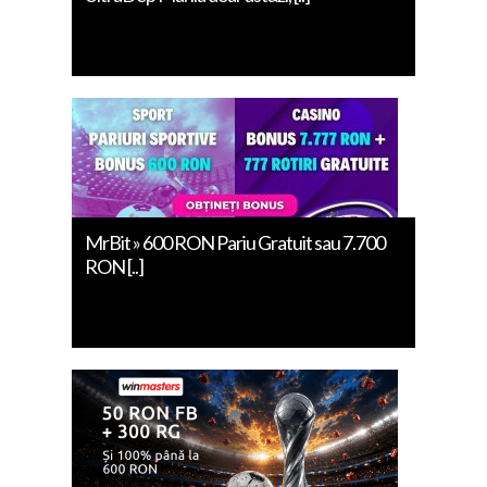
MrBit » 600 RON Pariu Gratuit sau 7.700
RON [..]