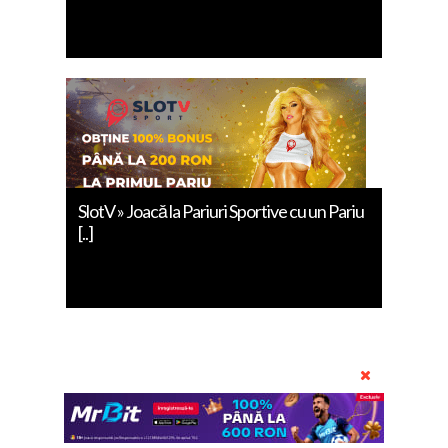
SlotV » Joacă la Pariuri Sportive cu un Pariu
[..]