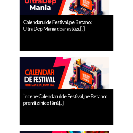
Calendarul de Festival, pe Betano:
UltraDep Mania doar astăzi, [..]
Începe Calendarul de Festival, pe Betano:
premii zilnice fără [..]