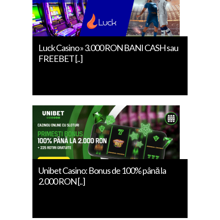
Luck Casino » 3.000 RON BANI CASH sau
FREEBET [..]
Unibet Casino: Bonus de 100% până la
2.000 RON [..]