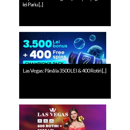
lei Pariu [..]
Las Vegas: Până la 3500 LEI & 400 Rotiri [..]