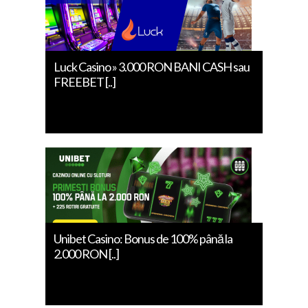
Luck Casino » 3.000 RON BANI CASH sau
FREEBET [..]
Unibet Casino: Bonus de 100% până la
2.000 RON [..]