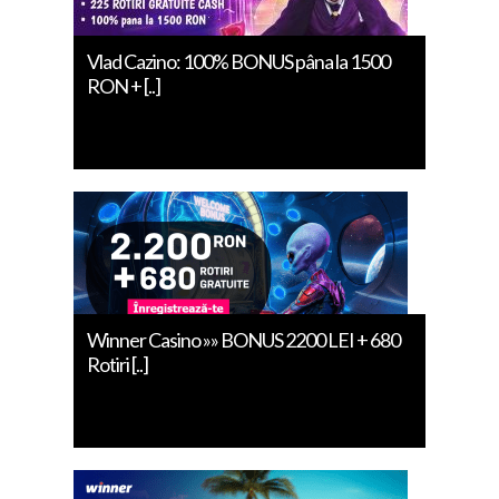
Vlad Cazino: 100% BONUS pâna la 1500
RON + [..]
Winner Casino »» BONUS 2200 LEI + 680
Rotiri [..]