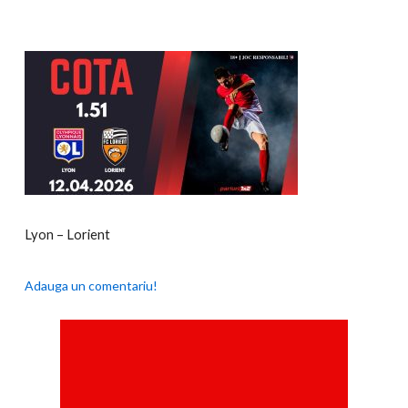
Lyon – Lorient
Adauga un comentariu!