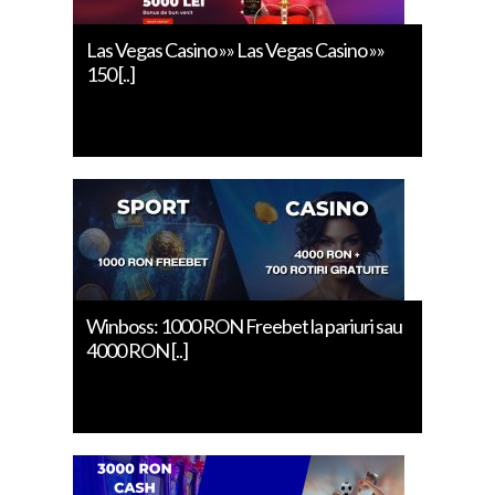
Las Vegas Casino »» Las Vegas Casino »»
150 [..]
Winboss: 1000 RON Freebet la pariuri sau
4000 RON [..]