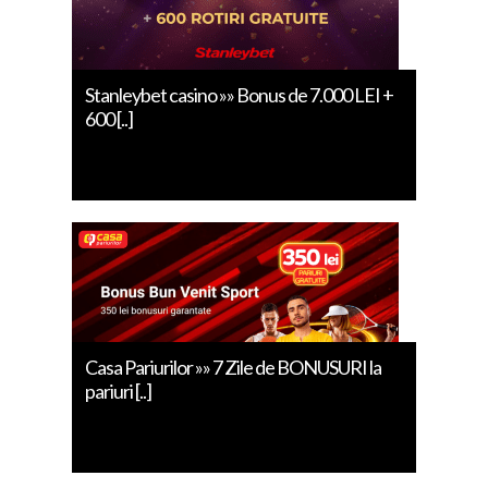
Stanleybet casino »» Bonus de 7.000 LEI +
600 [..]
Casa Pariurilor »» 7 Zile de BONUSURI la
pariuri [..]