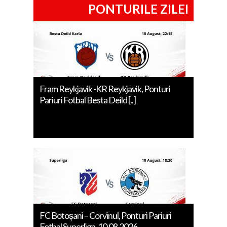
PONTURILE ZILEI
Fram Reykjavik -KR Reykjavik, Ponturi
Pariuri Fotbal Besta Deild [..]
FC Botoșani – Corvinul, Ponturi Pariuri
Fotbal Superliga, 10.08.2026