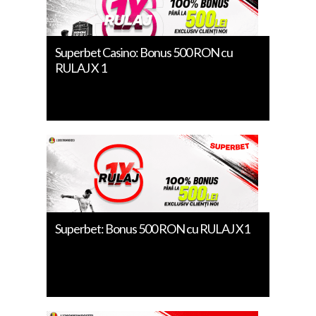
Superbet Casino: Bonus 500 RON cu
RULAJ X 1
Superbet: Bonus 500 RON cu RULAJ X1