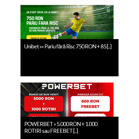
Unibet »» Pariu fără Risc 750 RON + 85 [..]
POWERBET » 5.000 RON + 1.000
ROTIRI sau FREEBET [..]