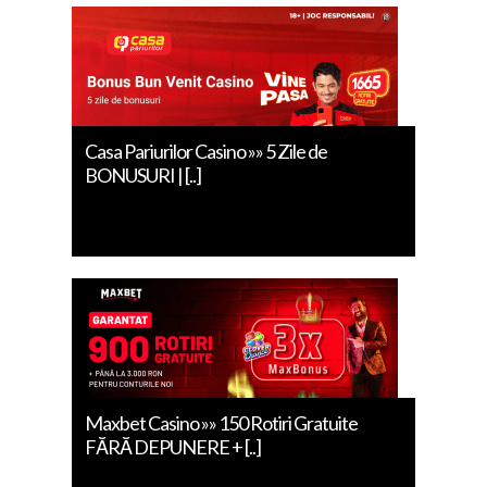
Casa Pariurilor Casino »» 5 Zile de
BONUSURI | [..]
Maxbet Casino »» 150 Rotiri Gratuite
FĂRĂ DEPUNERE + [..]