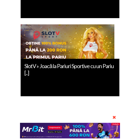
SlotV » Joacă la Pariuri Sportive cu un Pariu
[..]