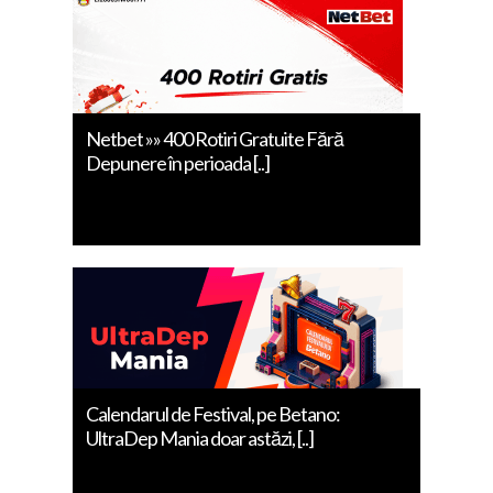
Netbet »» 400 Rotiri Gratuite Fără
Depunere în perioada [..]
Calendarul de Festival, pe Betano:
UltraDep Mania doar astăzi, [..]