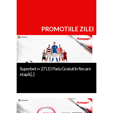
PROMOTIILE ZILEI
Superbet »» 27 LEI Pariu Gratuit în fiecare
etapă [..]