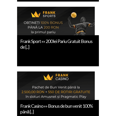
Frank Sport »» 200 lei Pariu Gratuit Bonus
de [..]
Frank Casino »» Bonus de bun venit 100%
până [..]