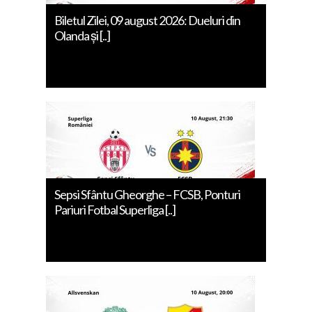
Biletul Zilei, 09 august 2026: Dueluri din
Olanda și [..]
Sepsi Sfântu Gheorghe – FCSB, Ponturi
Pariuri Fotbal Superliga [..]