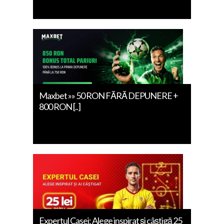
Maxbet »» 50 RON FĂRĂ DEPUNERE +
800 RON [..]
Expertul Casei: Alege inspirat și câștigă 25