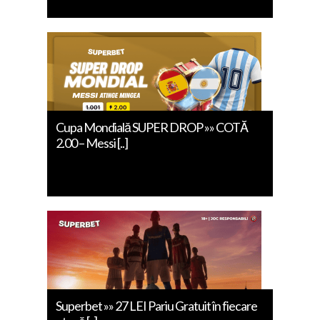
Cupa Mondială SUPER DROP »» COTĂ
2.00 – Messi [..]
Superbet »» 27 LEI Pariu Gratuit în fiecare