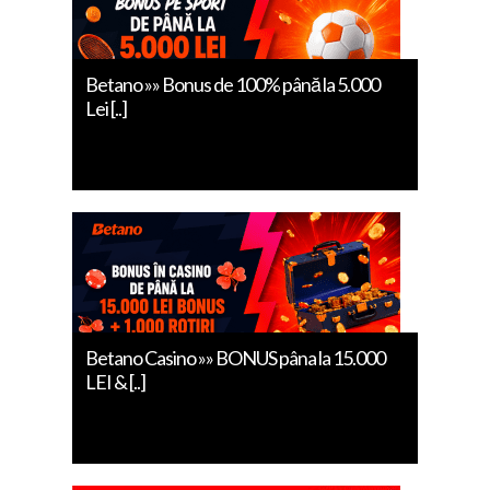
Betano »» Bonus de 100% până la 5.000
Lei [..]
Betano Casino »» BONUS pâna la 15.000
LEI & [..]