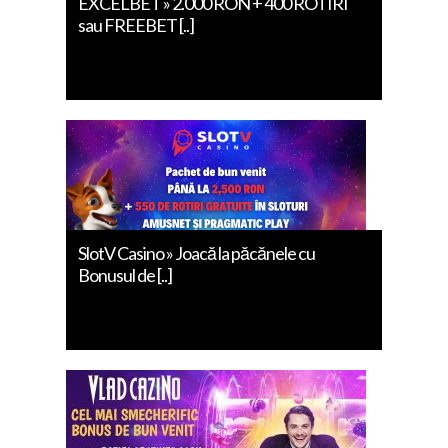
EXCELBET » 2.000 RON + 400 ROTIRI
sau FREEBET [..]
SlotV Casino » Joacă la păcănele cu
Bonusul de [..]