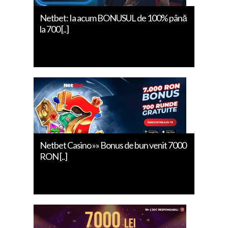
Netbet: Ia acum BONUSUL de 100% până
la 700 [..]
Netbet Casino »» Bonus de bun venit 7000
RON [..]