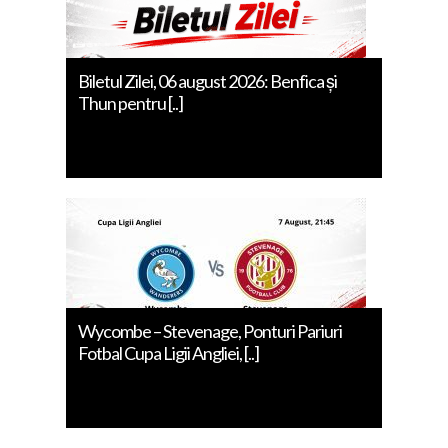
Biletul Zilei, 06 august 2026: Benfica și
Thun pentru [..]
Wycombe – Stevenage, Ponturi Pariuri
Fotbal Cupa Ligii Angliei, [..]