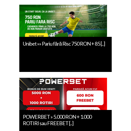
Unibet »» Pariu fără Risc 750 RON + 85 [..]
POWERBET » 5.000 RON + 1.000
ROTIRI sau FREEBET [..]