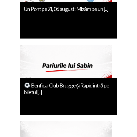
Un Pont pe Zi, 06 august: Mizăm pe un [..]
Benfica, Club Brugge și Rapid intră pe
biletul [..]