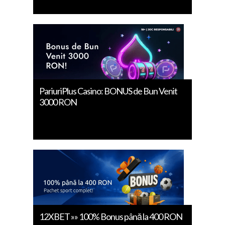
PariuriPlus Casino: BONUS de Bun Venit
3000 RON
12XBET »» 100% Bonus până la 400 RON