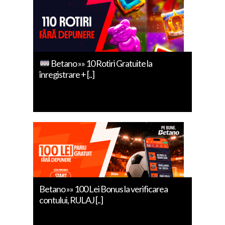
Betano »» 10 Rotiri Gratuite la
înregistrare + [..]
Betano »» 100 Lei Bonus la verificarea
contului, RULAJ [..]