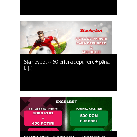
Stanleybet »» 50 lei fără depunere + până
la [..]