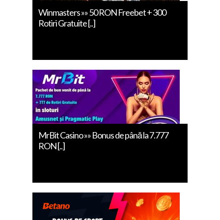
Winmasters »» 50 RON Freebet + 300
Rotiri Gratuite [..]
MrBit Casino »» Bonus de până la 7.777
RON [..]