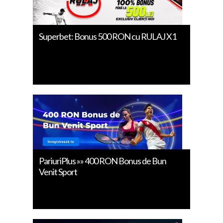
Superbet: Bonus 500 RON cu RULAJ X1
PariuriPlus »» 400 RON Bonus de Bun
Venit Sport