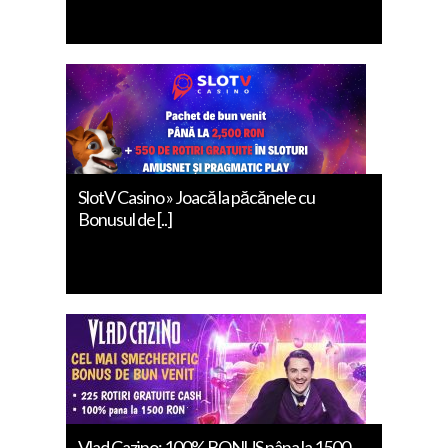
SlotV Casino » Joacă la păcănele cu
Bonusul de [..]
Vlad Cazino: 100% BONUS pâna la 1500