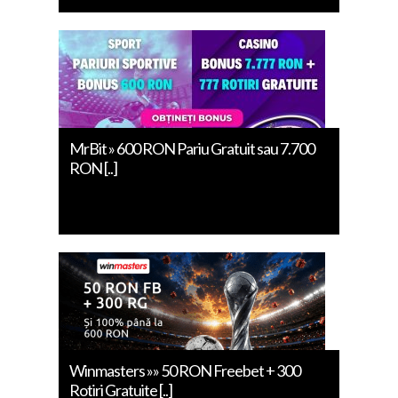
MrBit » 600 RON Pariu Gratuit sau 7.700
RON [..]
Winmasters »» 50 RON Freebet + 300
Rotiri Gratuite [..]