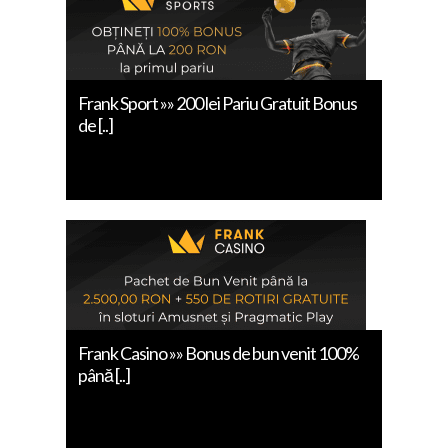
Frank Sport »» 200 lei Pariu Gratuit Bonus
de [..]
Frank Casino »» Bonus de bun venit 100%
până [..]