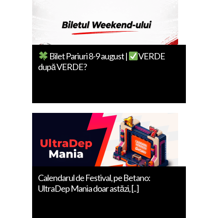
Bilet Pariuri 8-9 august |
VERDE
după VERDE?
Calendarul de Festival, pe Betano:
UltraDep Mania doar astăzi, [..]