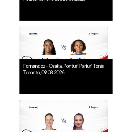
Fernandez – Osaka, Ponturi Pariuri Tenis
Toronto, 09.08.2026