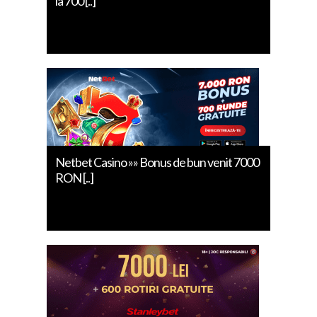
la 700 [..]
Netbet Casino »» Bonus de bun venit 7000
RON [..]