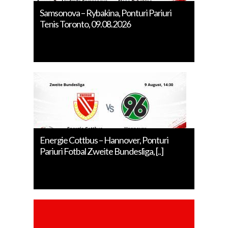
Samsonova – Rybakina, Ponturi Pariuri
Tenis Toronto, 09.08.2026
Energie Cottbus – Hannover, Ponturi
Pariuri Fotbal Zweite Bundesliga, [..]