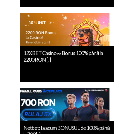
12XBET Casino »» Bonus 100% până la
2200 RON [..]
Netbet: Ia acum BONUSUL de 100% până