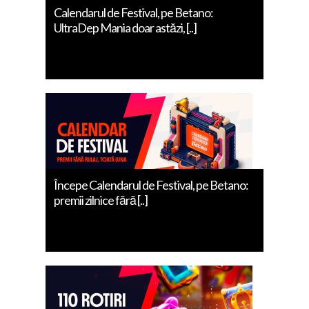
Calendarul de Festival, pe Betano:
UltraDep Mania doar astăzi, [..]
Începe Calendarul de Festival, pe Betano:
premii zilnice fără [..]