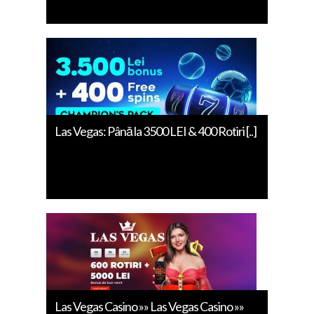
Las Vegas: Până la 3500 LEI & 400 Rotiri [..]
Las Vegas Casino »» Las Vegas Casino »»