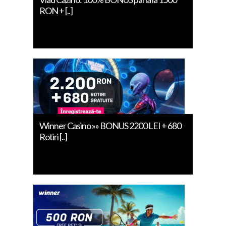
RON + [..]
Winner Casino »» BONUS 2200 LEI + 680
Rotiri [..]