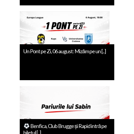
Un Pont pe Zi, 06 august: Mizăm pe un [..]
Benfica, Club Brugge și Rapid intră pe
biletul [..]