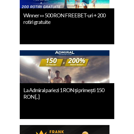
Winner »» 500 RON FREEBET-uri + 200
rotiri gratuite
La Admiral pariezi 1 RON și primești 150
RON [..]