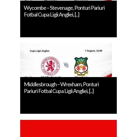
Wycombe – Stevenage, Ponturi Pariuri
Fotbal Cupa Ligii Angliei, [..]
Middlesbrough – Wrexham, Ponturi
Pariuri Fotbal Cupa Ligii Angliei, [..]