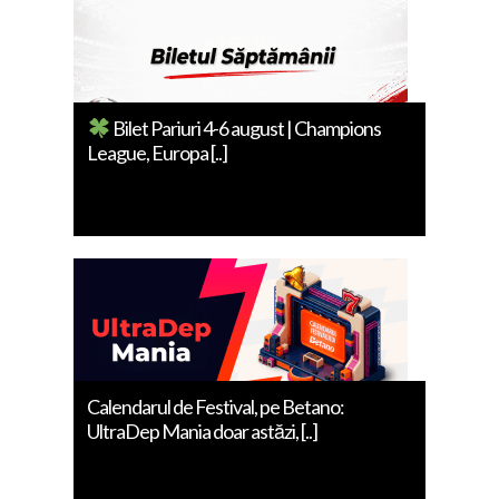
Bilet Pariuri 4-6 august | Champions
League, Europa [..]
Calendarul de Festival, pe Betano:
UltraDep Mania doar astăzi, [..]