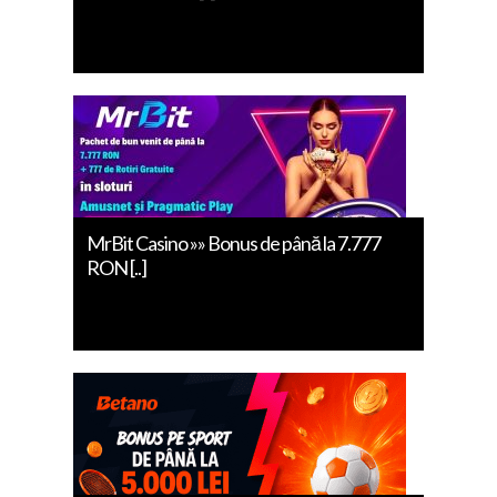
MrBit Casino »» Bonus de până la 7.777
RON [..]