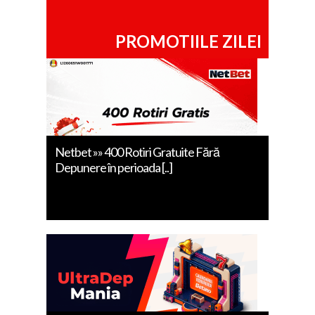
PROMOTIILE ZILEI
Netbet »» 400 Rotiri Gratuite Fără
Depunere în perioada [..]