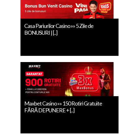
Casa Pariurilor Casino »» 5 Zile de
BONUSURI | [..]
Maxbet Casino »» 150 Rotiri Gratuite
FĂRĂ DEPUNERE + [..]