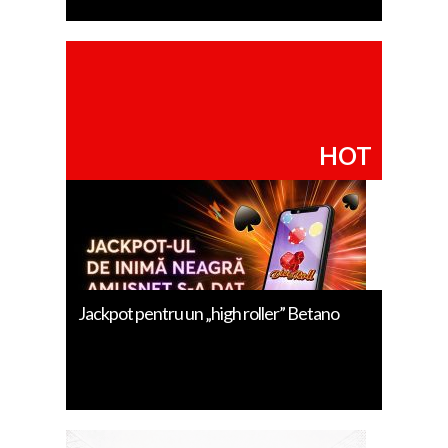
HOT
Jackpot pentru un „high roller” Betano