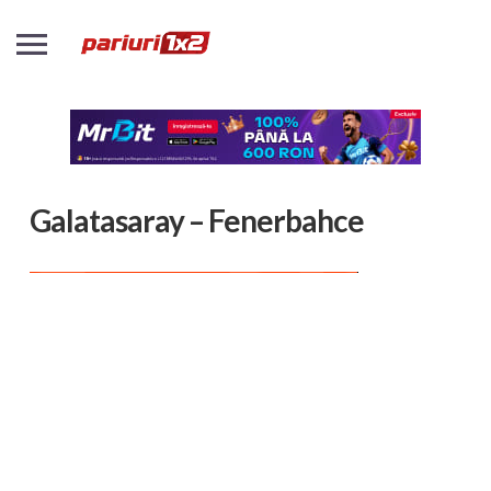
Galatasaray – Fenerbahce