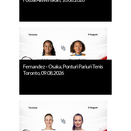
Fernandez – Osaka, Ponturi Pariuri Tenis
Toronto, 09.08.2026