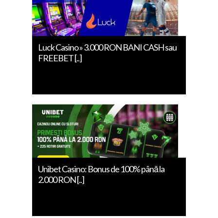
Luck Casino » 3.000 RON BANI CASH sau
FREEBET [..]
Unibet Casino: Bonus de 100% până la
2.000 RON [..]