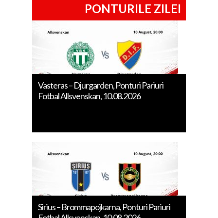
PONTURILE ZILEI
Vasteras – Djurgarden, Ponturi Pariuri
Fotbal Allsvenskan, 10.08.2026
Sirius – Brommapojkarna, Ponturi Pariuri
Fotbal Allsvenskan, 10.08.2026