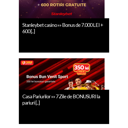
Stanleybet casino »» Bonus de 7.000 LEI +
600 [..]
Casa Pariurilor »» 7 Zile de BONUSURI la
pariuri [..]