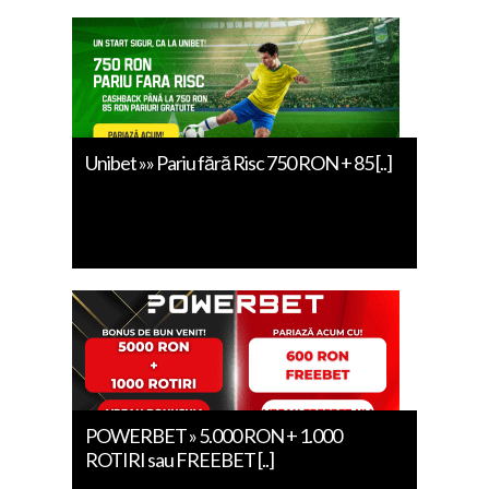
Unibet »» Pariu fără Risc 750 RON + 85 [..]
POWERBET » 5.000 RON + 1.000
ROTIRI sau FREEBET [..]