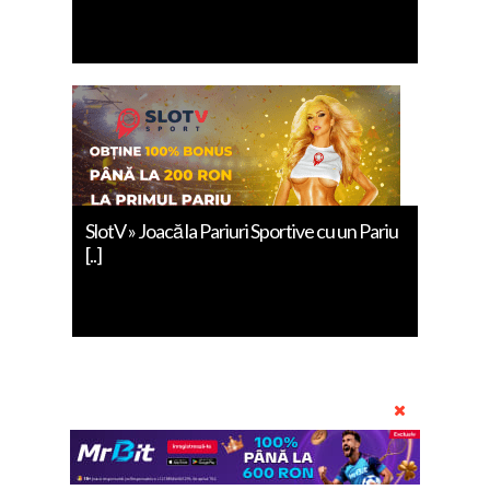
SlotV » Joacă la Pariuri Sportive cu un Pariu
[..]