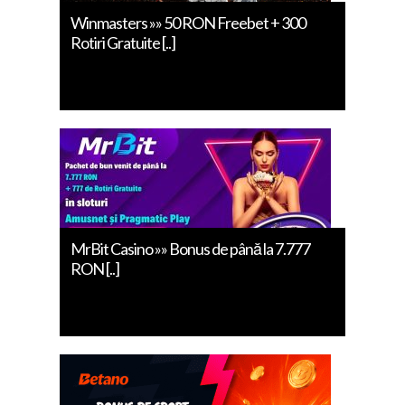
Winmasters »» 50 RON Freebet + 300
Rotiri Gratuite [..]
MrBit Casino »» Bonus de până la 7.777
RON [..]