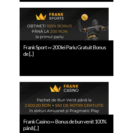
Frank Sport »» 200 lei Pariu Gratuit Bonus
de [..]
Frank Casino »» Bonus de bun venit 100%
până [..]