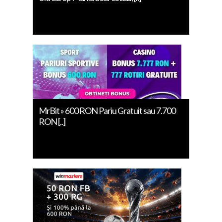
MrBit » 600 RON Pariu Gratuit sau 7.700
RON [..]