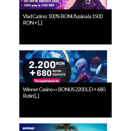
Vlad Cazino: 100% BONUS pâna la 1500
RON + [..]
Winner Casino »» BONUS 2200 LEI + 680
Rotiri [..]