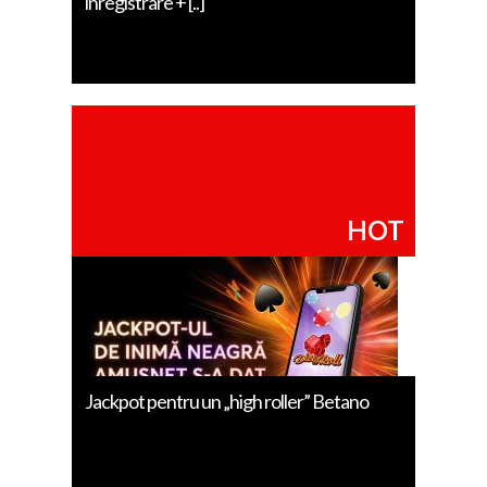
înregistrare + [..]
HOT
Jackpot pentru un „high roller” Betano