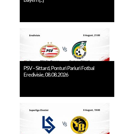
PSV – Sittard, Ponturi Pariuri Fotbal
Eredivisie, 08.08.2026