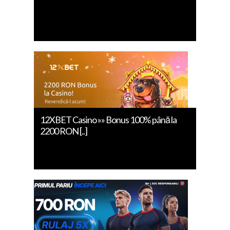
12XBET Casino »» Bonus 100% până la
2200 RON [..]