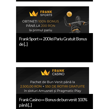
Frank Sport »» 200 lei Pariu Gratuit Bonus
de [..]
Frank Casino »» Bonus de bun venit 100%
până [..]