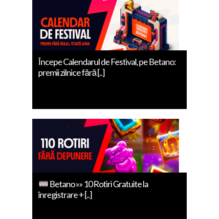
Începe Calendarul de Festival, pe Betano:
premii zilnice fără [..]
Betano »» 10 Rotiri Gratuite la
înregistrare + [..]