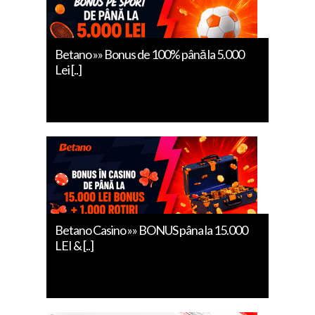
Betano »» Bonus de 100% până la 5.000
Lei [..]
Betano Casino »» BONUS pâna la 15.000
LEI & [..]