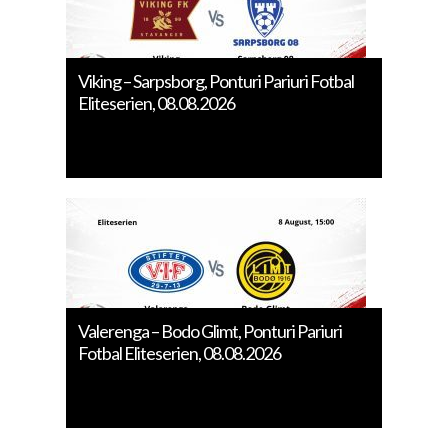
Viking – Sarpsborg, Ponturi Pariuri Fotbal
Eliteserien, 08.08.2026
Valerenga – Bodo Glimt, Ponturi Pariuri
Fotbal Eliteserien, 08.08.2026