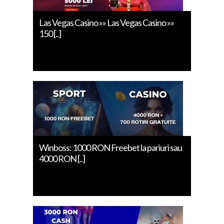
Las Vegas Casino »» Las Vegas Casino »»
150 [..]
Winboss: 1000 RON Freebet la pariuri sau
4000 RON [..]