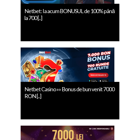
Netbet: Ia acum BONUSUL de 100% până
la 700 [..]
Netbet Casino »» Bonus de bun venit 7000
RON [..]