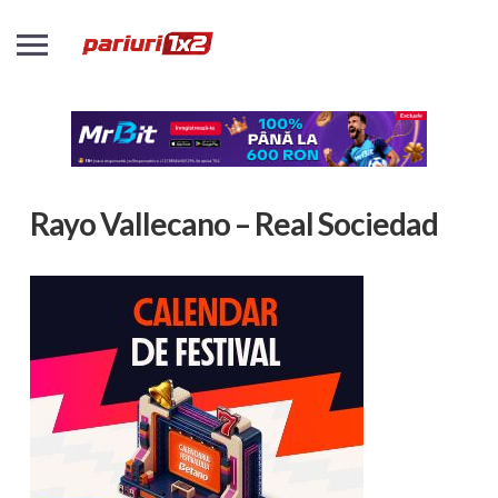
Rayo Vallecano – Real Sociedad