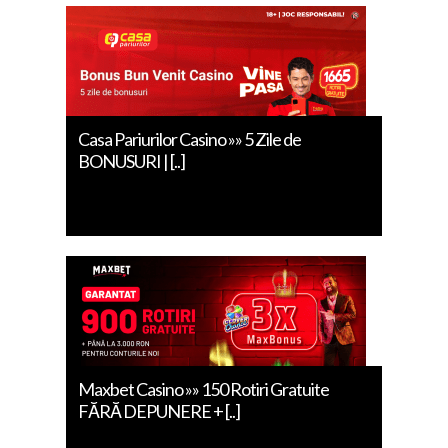
Casa Pariurilor Casino »» 5 Zile de
BONUSURI | [..]
Maxbet Casino »» 150 Rotiri Gratuite
FĂRĂ DEPUNERE + [..]