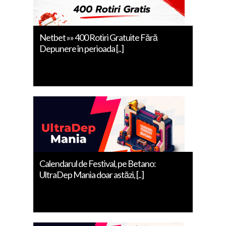
Netbet »» 400 Rotiri Gratuite Fără
Depunere în perioada [..]
Calendarul de Festival, pe Betano:
UltraDep Mania doar astăzi, [..]