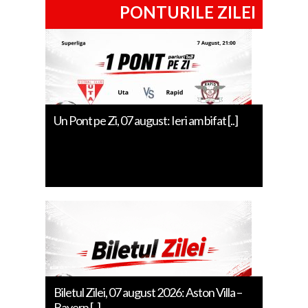
PONTURILE ZILEI
Un Pont pe Zi, 07 august: Ieri am bifat [..]
Biletul Zilei, 07 august 2026: Aston Villa –
Bayern [..]