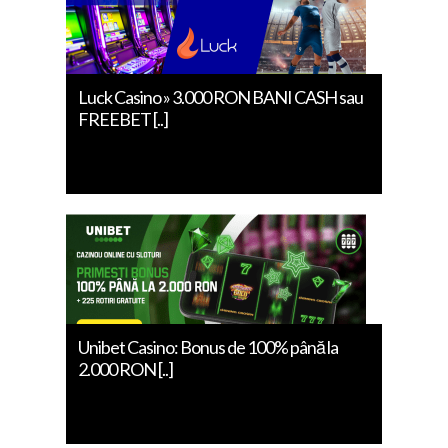
Luck Casino » 3.000 RON BANI CASH sau
FREEBET [..]
Unibet Casino: Bonus de 100% până la
2.000 RON [..]