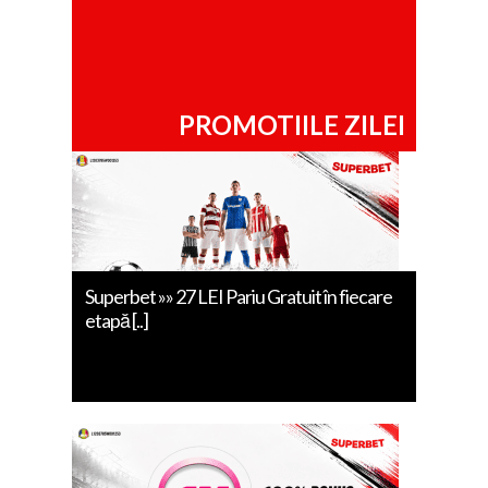
PROMOTIILE ZILEI
Superbet »» 27 LEI Pariu Gratuit în fiecare
etapă [..]