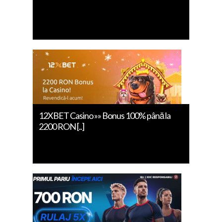
12XBET Casino »» Bonus 100% până la
2200 RON [..]