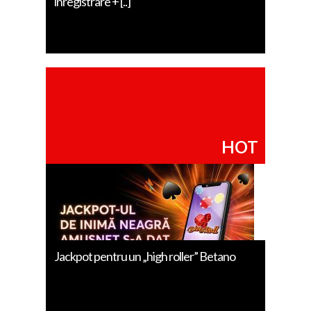
înregistrare + [..]
HOT
Jackpot pentru un „high roller” Betano