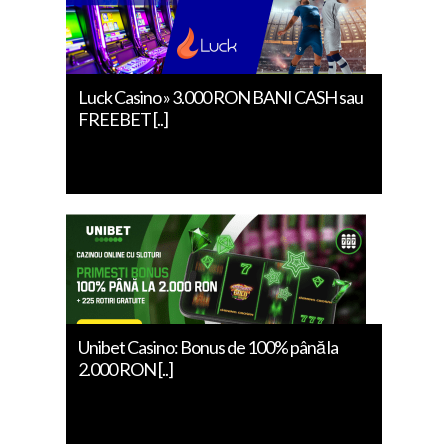
Luck Casino » 3.000 RON BANI CASH sau
FREEBET [..]
Unibet Casino: Bonus de 100% până la
2.000 RON [..]