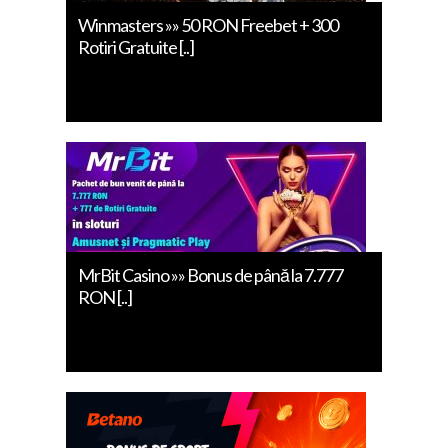
Winmasters »» 50 RON Freebet + 300
Rotiri Gratuite [..]
MrBit Casino »» Bonus de până la 7.777
RON [..]