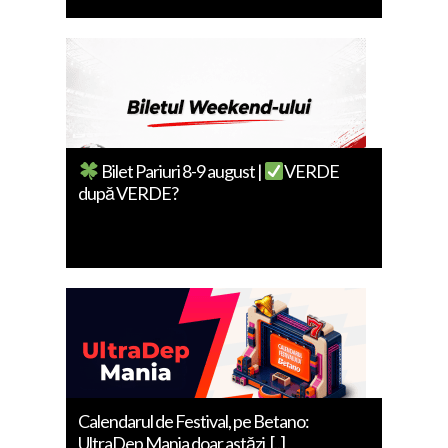
Bilet Pariuri 8-9 august |
VERDE
după VERDE?
Calendarul de Festival, pe Betano:
UltraDep Mania doar astăzi, [..]