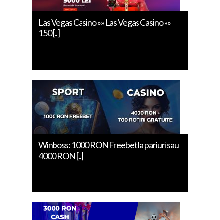
Las Vegas Casino »» Las Vegas Casino »»
150 [..]
Winboss: 1000 RON Freebet la pariuri sau
4000 RON [..]