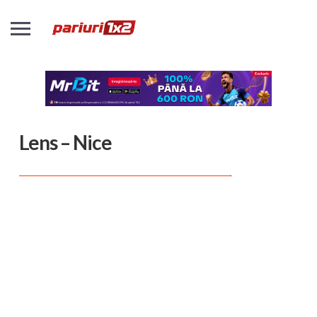
Lens – Nice