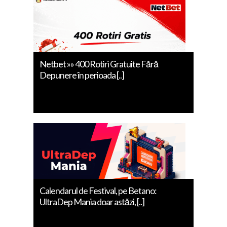
Netbet »» 400 Rotiri Gratuite Fără
Depunere în perioada [..]
Calendarul de Festival, pe Betano:
UltraDep Mania doar astăzi, [..]