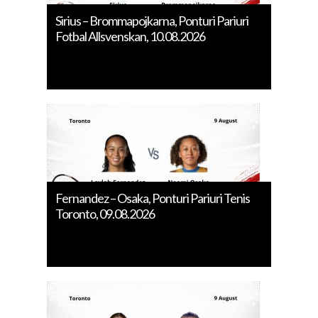
Sirius – Brommapojkarna, Ponturi Pariuri
Fotbal Allsvenskan, 10.08.2026
Fernandez – Osaka, Ponturi Pariuri Tenis
Toronto, 09.08.2026