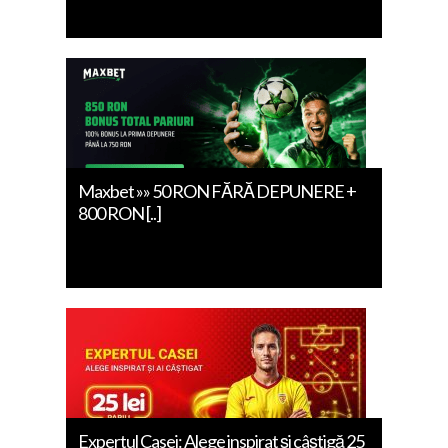
Maxbet »» 50 RON FĂRĂ DEPUNERE +
800 RON [..]
Expertul Casei: Alege inspirat și câștigă 25