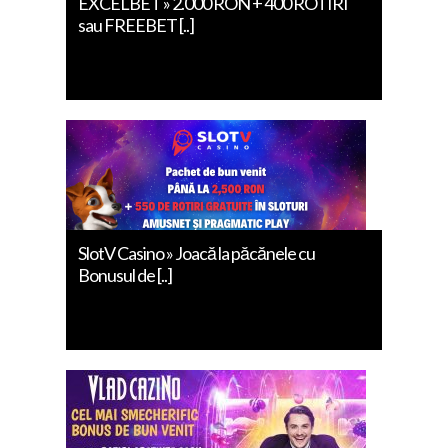
EXCELBET » 2.000 RON + 400 ROTIRI
sau FREEBET [..]
SlotV Casino » Joacă la păcănele cu
Bonusul de [..]