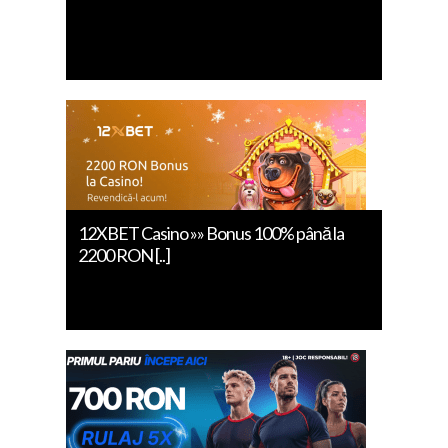
12XBET Casino »» Bonus 100% până la
2200 RON [..]