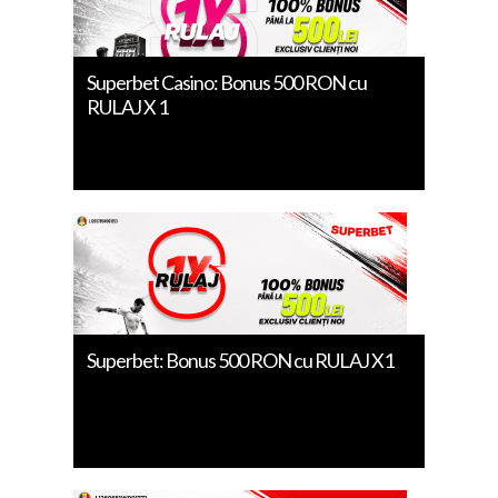
Superbet Casino: Bonus 500 RON cu
RULAJ X 1
Superbet: Bonus 500 RON cu RULAJ X1