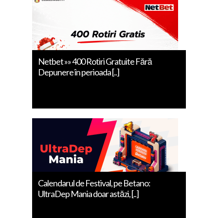
Netbet »» 400 Rotiri Gratuite Fără
Depunere în perioada [..]
Calendarul de Festival, pe Betano:
UltraDep Mania doar astăzi, [..]