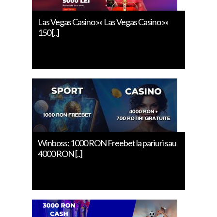
Las Vegas Casino »» Las Vegas Casino »»
150 [..]
Winboss: 1000 RON Freebet la pariuri sau
4000 RON [..]