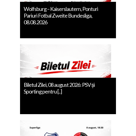
Wolfsburg – Kaiserslautern, Ponturi
Pariuri Fotbal Zweite Bundesliga,
08.08.2026
Biletul Zilei, 08 august 2026: PSV și
Sporting pentru [..]