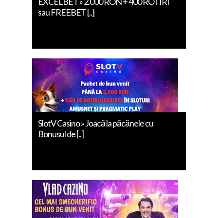
EXCELBET » 2.000 RON + 400 ROTIRI
sau FREEBET [..]
SlotV Casino » Joacă la păcănele cu
Bonusul de [..]