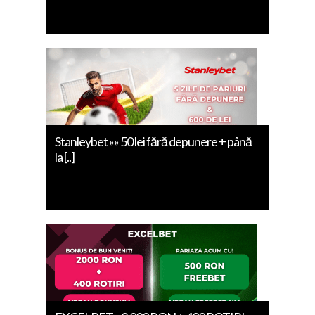
Stanleybet »» 50 lei fără depunere + până
la [..]