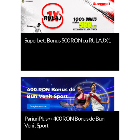
Superbet: Bonus 500 RON cu RULAJ X1
PariuriPlus »» 400 RON Bonus de Bun
Venit Sport