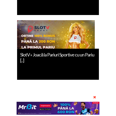
SlotV » Joacă la Pariuri Sportive cu un Pariu
[..]