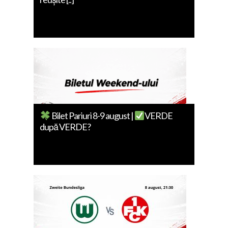
Bilet Pariuri 8-9 august |
VERDE
după VERDE?