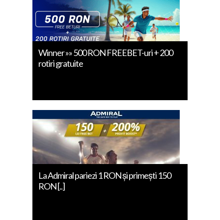
Winner »» 500 RON FREEBET-uri + 200
rotiri gratuite
La Admiral pariezi 1 RON și primești 150
RON [..]