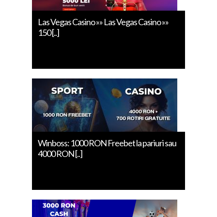
Las Vegas Casino »» Las Vegas Casino »»
150 [..]
Winboss: 1000 RON Freebet la pariuri sau
4000 RON [..]