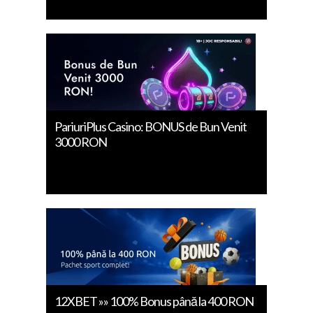
PariuriPlus Casino: BONUS de Bun Venit
3000 RON
12XBET »» 100% Bonus până la 400 RON