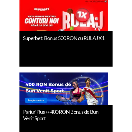
Superbet: Bonus 500 RON cu RULAJ X1
PariuriPlus »» 400 RON Bonus de Bun
Venit Sport