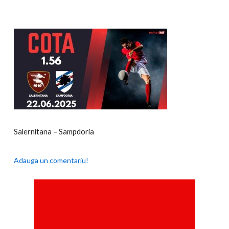
Salernitana – Sampdoria
Adauga un comentariu!