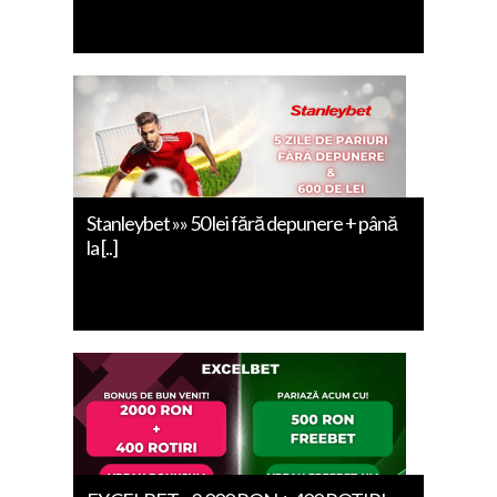
Stanleybet »» 50 lei fără depunere + până
la [..]