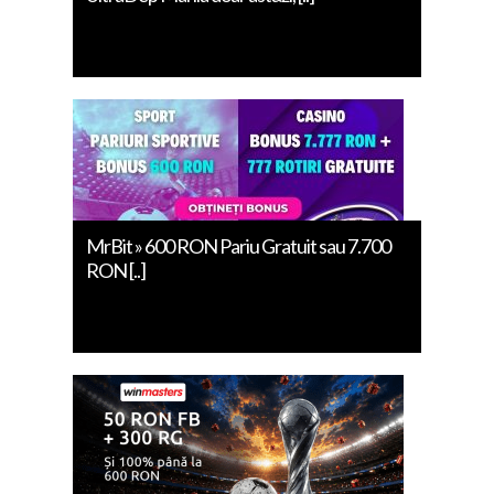
MrBit » 600 RON Pariu Gratuit sau 7.700
RON [..]