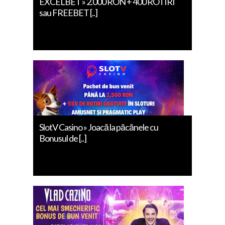
EXCELBET » 2.000 RON + 400 ROTIRI
sau FREEBET [..]
SlotV Casino » Joacă la păcănele cu
Bonusul de [..]