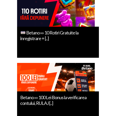
Betano »» 10 Rotiri Gratuite la
înregistrare + [..]
Betano »» 100 Lei Bonus la verificarea
contului, RULAJ [..]