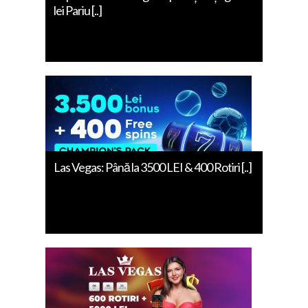
lei Pariu [..]
Las Vegas: Până la 3500 LEI & 400 Rotiri [..]