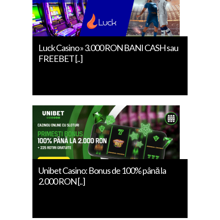
Luck Casino » 3.000 RON BANI CASH sau
FREEBET [..]
Unibet Casino: Bonus de 100% până la
2.000 RON [..]