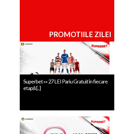
PROMOTIILE ZILEI
Superbet »» 27 LEI Pariu Gratuit în fiecare
etapă [..]