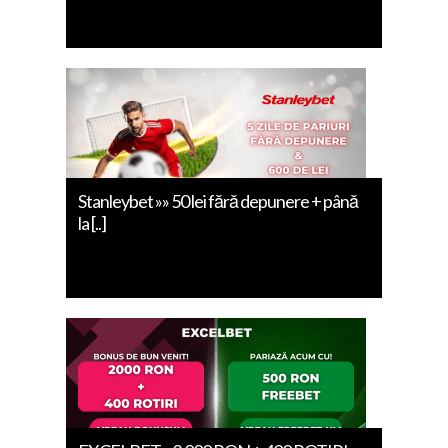
Stanleybet »» 50 lei fără depunere + până
la [..]