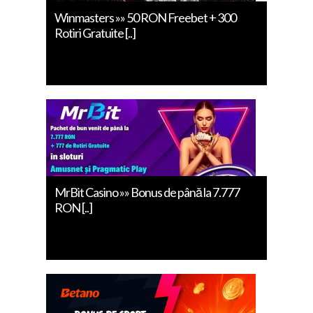
Winmasters »» 50 RON Freebet + 300
Rotiri Gratuite [..]
MrBit Casino »» Bonus de până la 7.777
RON [..]