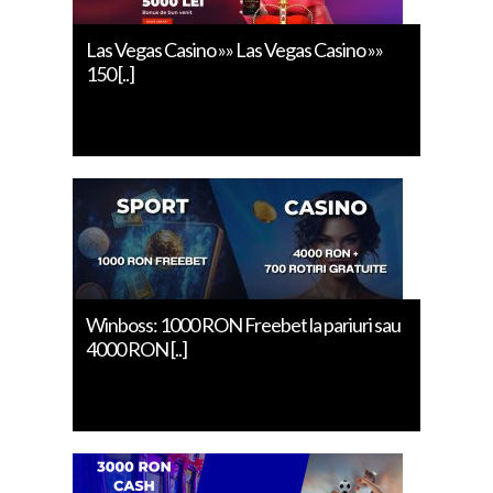
Las Vegas Casino »» Las Vegas Casino »»
150 [..]
Winboss: 1000 RON Freebet la pariuri sau
4000 RON [..]