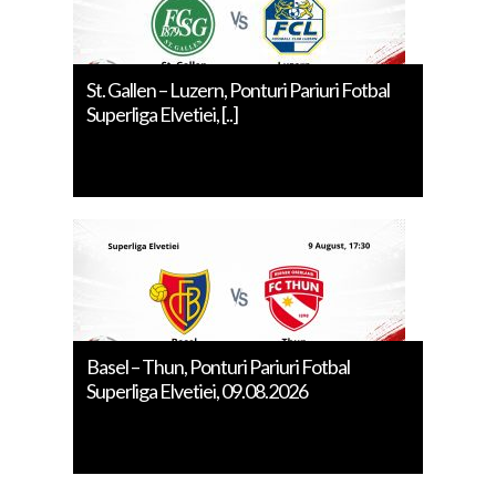
St. Gallen – Luzern, Ponturi Pariuri Fotbal
Superliga Elvetiei, [..]
Basel – Thun, Ponturi Pariuri Fotbal
Superliga Elvetiei, 09.08.2026