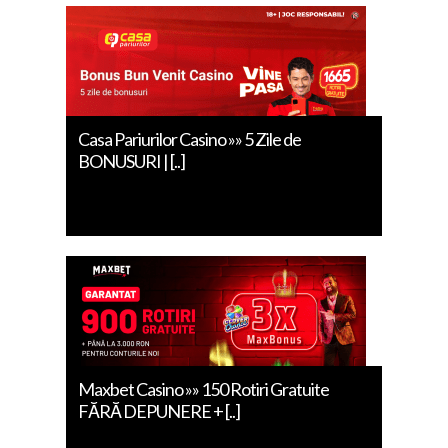
Casa Pariurilor Casino »» 5 Zile de
BONUSURI | [..]
Maxbet Casino »» 150 Rotiri Gratuite
FĂRĂ DEPUNERE + [..]