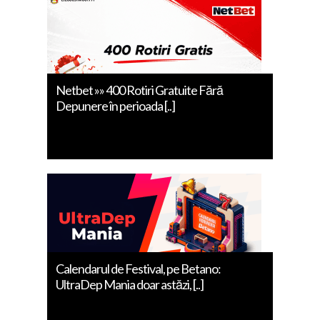
Netbet »» 400 Rotiri Gratuite Fără
Depunere în perioada [..]
Calendarul de Festival, pe Betano:
UltraDep Mania doar astăzi, [..]