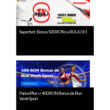
Superbet: Bonus 500 RON cu RULAJ X1
PariuriPlus »» 400 RON Bonus de Bun
Venit Sport