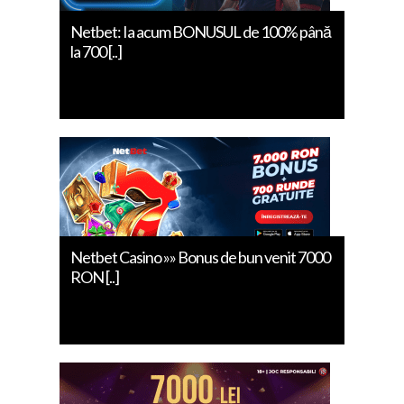
Netbet: Ia acum BONUSUL de 100% până
la 700 [..]
Netbet Casino »» Bonus de bun venit 7000
RON [..]