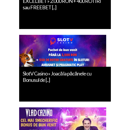
EXCELBET » 2.000 RON + 400 ROTIRI
sau FREEBET [..]
SlotV Casino » Joacă la păcănele cu
Bonusul de [..]