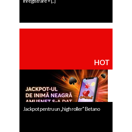
înregistrare + [..]
HOT
Jackpot pentru un „high roller” Betano