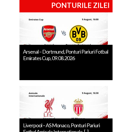
PONTURILE ZILEI
Arsenal – Dortmund, Ponturi Pariuri Fotbal
Emirates Cup, 09.08.2026
Liverpool – AS Monaco, Ponturi Pariuri
Fotbal Amicale Internationale, [..]