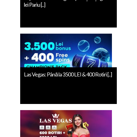
lei Pariu [..]
Las Vegas: Până la 3500 LEI & 400 Rotiri [..]