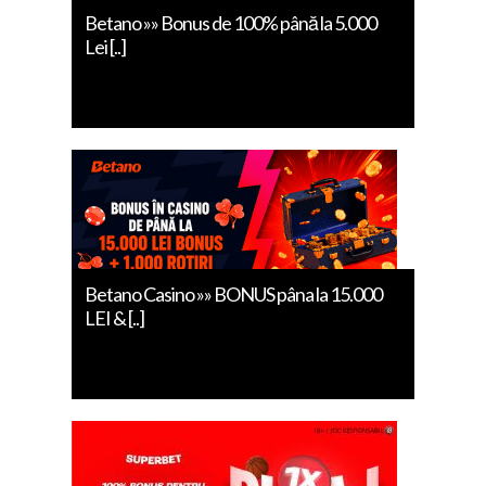
Betano »» Bonus de 100% până la 5.000
Lei [..]
Betano Casino »» BONUS pâna la 15.000
LEI & [..]