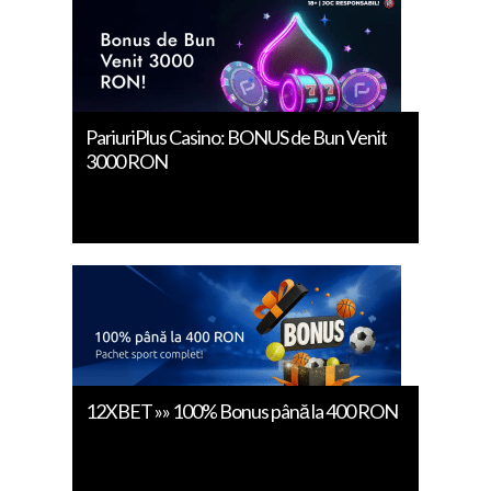
PariuriPlus Casino: BONUS de Bun Venit
3000 RON
12XBET »» 100% Bonus până la 400 RON