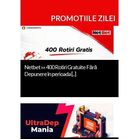
PROMOTIILE ZILEI
Netbet »» 400 Rotiri Gratuite Fără
Depunere în perioada [..]