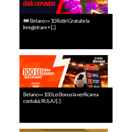
Betano »» 10 Rotiri Gratuite la
înregistrare + [..]
Betano »» 100 Lei Bonus la verificarea
contului, RULAJ [..]