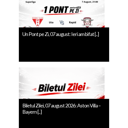
Un Pont pe Zi, 07 august: Ieri am bifat [..]
Biletul Zilei, 07 august 2026: Aston Villa –
Bayern [..]