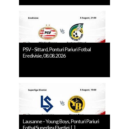
PSV – Sittard, Ponturi Pariuri Fotbal
Eredivisie, 08.08.2026
Lausanne – Young Boys, Ponturi Pariuri
Fotbal Superliga Elvetiei, [..]