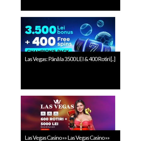
Las Vegas: Până la 3500 LEI & 400 Rotiri [..]
Las Vegas Casino »» Las Vegas Casino »»