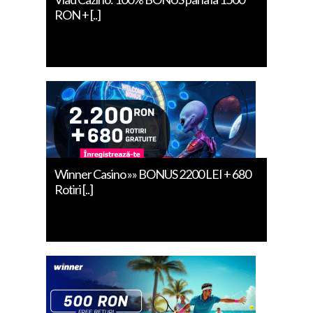
RON + [..]
Winner Casino »» BONUS 2200 LEI + 680
Rotiri [..]