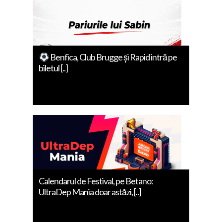
Benfica, Club Brugge și Rapid intră pe
biletul [..]
Calendarul de Festival, pe Betano:
UltraDep Mania doar astăzi, [..]