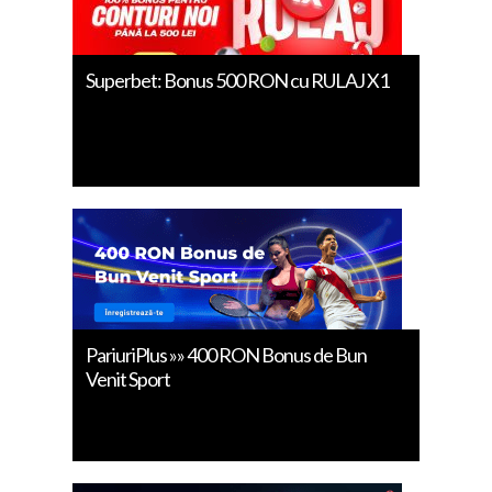
Superbet: Bonus 500 RON cu RULAJ X1
PariuriPlus »» 400 RON Bonus de Bun
Venit Sport