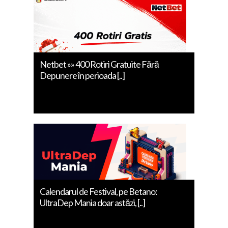
Netbet »» 400 Rotiri Gratuite Fără
Depunere în perioada [..]
Calendarul de Festival, pe Betano:
UltraDep Mania doar astăzi, [..]