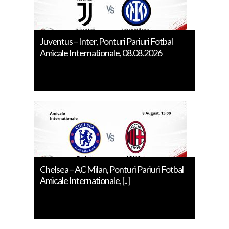
Juventus – Inter, Ponturi Pariuri Fotbal
Amicale Internationale, 08.08.2026
Chelsea – AC Milan, Ponturi Pariuri Fotbal
Amicale Internationale, [..]