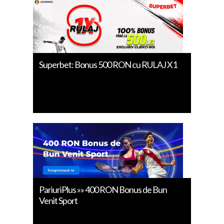
Superbet: Bonus 500 RON cu RULAJ X1
PariuriPlus »» 400 RON Bonus de Bun
Venit Sport