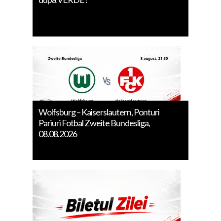
Wolfsburg – Kaiserslautern, Ponturi
Pariuri Fotbal Zweite Bundesliga,
08.08.2026