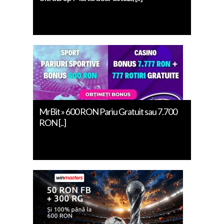
MrBit » 600 RON Pariu Gratuit sau 7.700
RON [..]