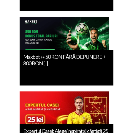
Maxbet »» 50 RON FĂRĂ DEPUNERE +
800 RON [..]
Expertul Casei: Alege inspirat și câștigă 25