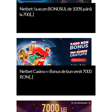
Netbet: Ia acum BONUSUL de 100% până
la 700 [..]
Netbet Casino »» Bonus de bun venit 7000
RON [..]