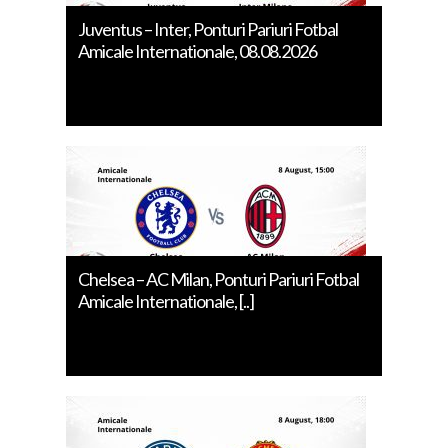
Juventus – Inter, Ponturi Pariuri Fotbal
Amicale Internationale, 08.08.2026
Chelsea – AC Milan, Ponturi Pariuri Fotbal
Amicale Internationale, [..]