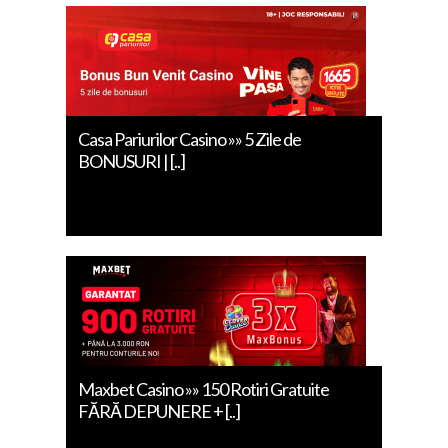
Casa Pariurilor Casino »» 5 Zile de
BONUSURI | [..]
Maxbet Casino »» 150 Rotiri Gratuite
FĂRĂ DEPUNERE + [..]