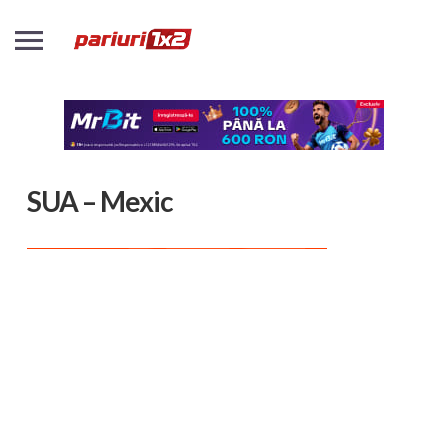
SUA – Mexic