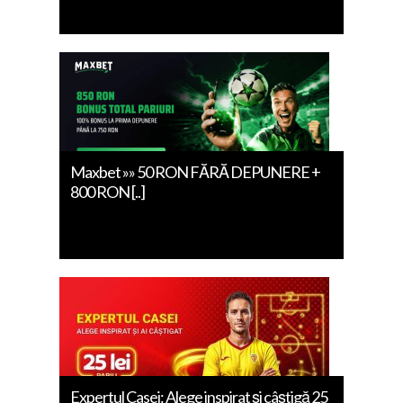
Maxbet »» 50 RON FĂRĂ DEPUNERE +
800 RON [..]
Expertul Casei: Alege inspirat și câștigă 25