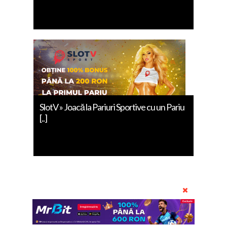
SlotV » Joacă la Pariuri Sportive cu un Pariu
[..]