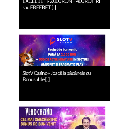
EXCELBET » 2.000 RON + 400 ROTIRI
sau FREEBET [..]
SlotV Casino » Joacă la păcănele cu
Bonusul de [..]