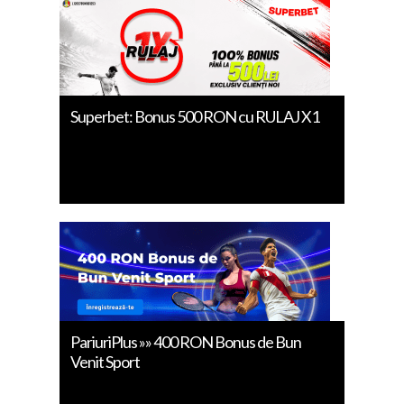
Superbet: Bonus 500 RON cu RULAJ X1
PariuriPlus »» 400 RON Bonus de Bun
Venit Sport