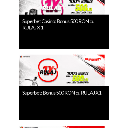
Superbet Casino: Bonus 500 RON cu
RULAJ X 1
Superbet: Bonus 500 RON cu RULAJ X1