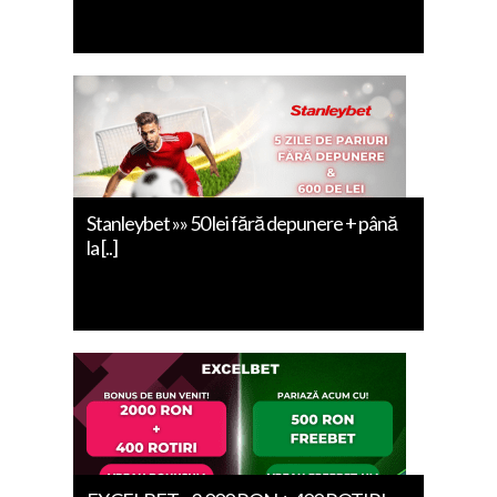
Stanleybet »» 50 lei fără depunere + până
la [..]