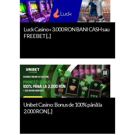
Luck Casino » 3.000 RON BANI CASH sau
FREEBET [..]
Unibet Casino: Bonus de 100% până la
2.000 RON [..]