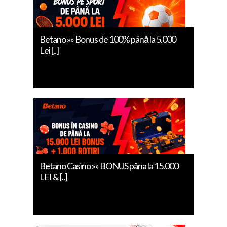
Betano »» Bonus de 100% până la 5.000
Lei [..]
Betano Casino »» BONUS pâna la 15.000
LEI & [..]