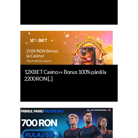
12XBET Casino »» Bonus 100% până la
2200 RON [..]