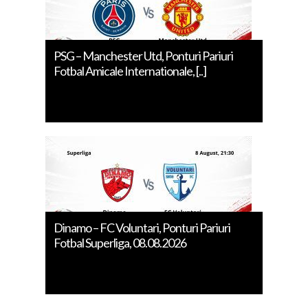
PSG – Manchester Utd, Ponturi Pariuri
Fotbal Amicale Internationale, [..]
Dinamo – FC Voluntari, Ponturi Pariuri
Fotbal Superliga, 08.08.2026