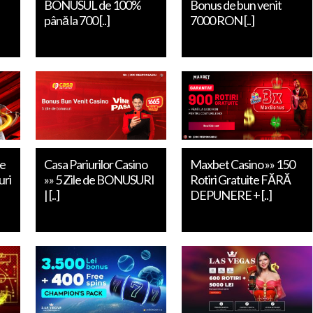
BONUSUL de 100%
Bonus de bun venit
până la 700 [..]
7000 RON [..]
le
Casa Pariurilor Casino
Maxbet Casino »» 150
uri
»» 5 Zile de BONUSURI
Rotiri Gratuite FĂRĂ
| [..]
DEPUNERE + [..]