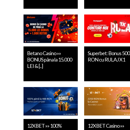
Betano Casino »»
Superbet: Bonus 500
BONUS pâna la 15.000
RON cu RULAJ X1
LEI & [..]
12XBET »» 100%
12XBET Casino »»