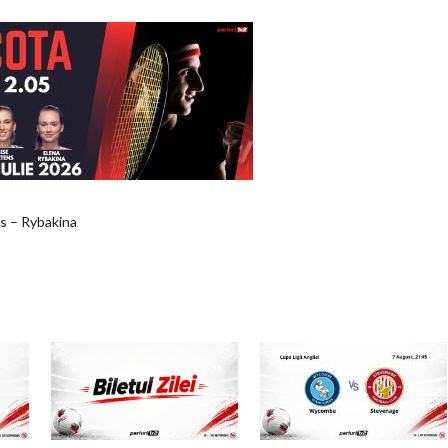
s – Rybakina