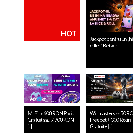
HOT
Jackpot pentru un „h
roller” Betano
MrBit » 600 RON Pariu
Winmasters »» 50 R
Gratuit sau 7.700 RON
Freebet + 300 Rotiri
[..]
Gratuite [..]