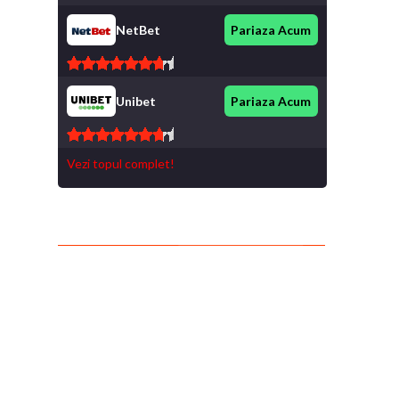
NetBet
Pariaza Acum
Unibet
Pariaza Acum
Vezi topul complet!