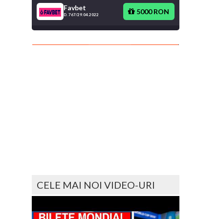
Favbet
5000 RON
D. 767/29.04.2022
CELE MAI NOI VIDEO-URI