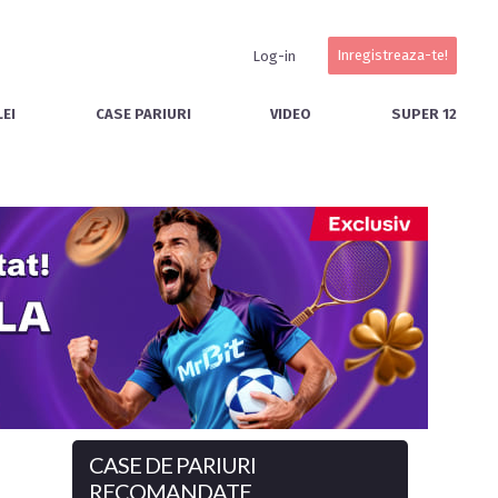
Inregistreaza-te!
Log-in
LEI
CASE PARIURI
VIDEO
SUPER 12
CASE DE PARIURI
RECOMANDATE