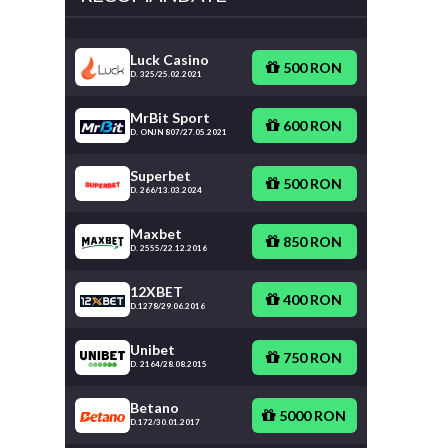
Luck Casino
500 RON
D. 325/25.02.2021
MrBit Sport
600 RON
D. ONJN 807/27.05.2021
Superbet
500 RON
D. 266/13.03.2024
Maxbet
850 RON
D. 2555/22.12.2016
12XBET
400 RON
D.1278/29.06.2016
Unibet
750 RON
D. 2164/28.08.2015
Betano
5000 RON
D.172/30.01.2017