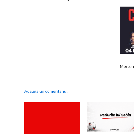
Merten
Adauga un comentariu!