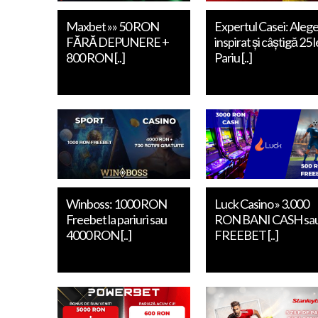
Maxbet »» 50 RON
Expertul Casei: Aleg
FĂRĂ DEPUNERE +
inspirat și câștigă 25 l
800 RON [..]
Pariu [..]
Winboss: 1000 RON
Luck Casino » 3.000
Freebet la pariuri sau
RON BANI CASH sa
4000 RON [..]
FREEBET [..]