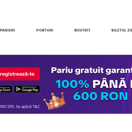
PARIURI
PONTURI
NOUTATI
BILETUL ZI