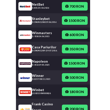
NetBet
700 RON
D.401/25.06.2026
Stanleybet
1500 RON
D.ONJN 1280/29.06.2016
Winmasters
600 RON
D. 928/24.06.2015
Casa Pariurilor
350 RON
D.ONJN 1289 /29.07.2016.
Napoleon
1500 RON
D. 456/29.05.2025
Winner
500 RON
D.2237/08.11.2023
Winbet
180 RON
L1183150W000826
Frank Casino
200 RON
Sport