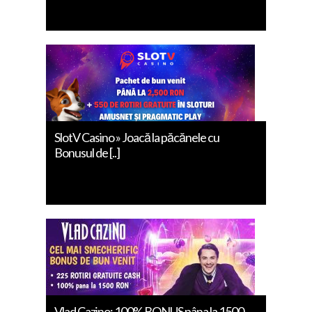
SlotV Casino » Joacă la păcănele cu
Bonusul de [..]
Vlad Cazino: 100% BONUS pâna la 1500