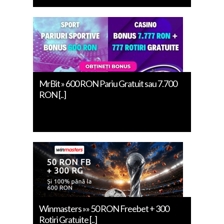
MrBit » 600 RON Pariu Gratuit sau 7.700
RON [..]
Winmasters »» 50 RON Freebet + 300
Rotiri Gratuite [..]