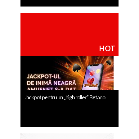
HOT
Jackpot pentru un „high roller” Betano