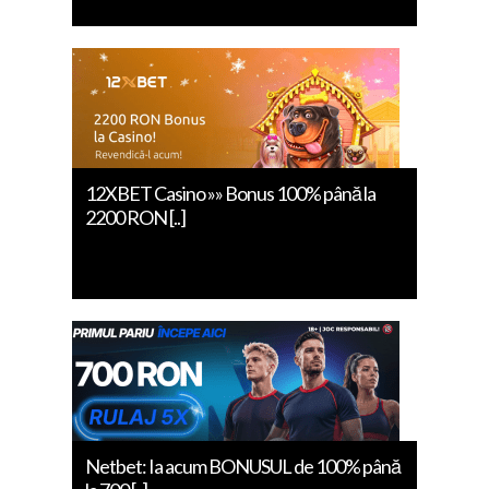
12XBET Casino »» Bonus 100% până la
2200 RON [..]
Netbet: Ia acum BONUSUL de 100% până