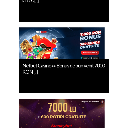
la 700 [..]
Netbet Casino »» Bonus de bun venit 7000
RON [..]