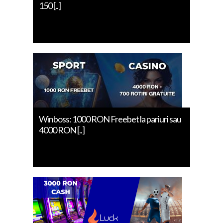
150 [..]
Winboss: 1000 RON Freebet la pariuri sau
4000 RON [..]