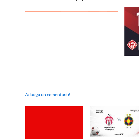
Adauga un comentariu!