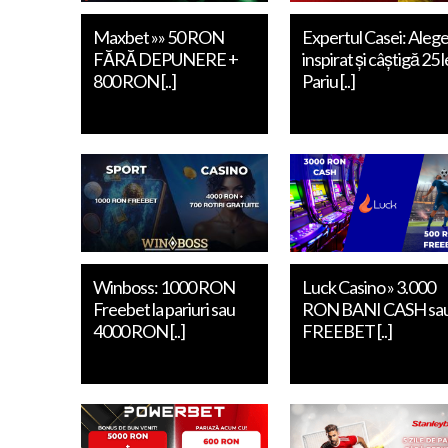
Maxbet »» 50 RON
Expertul Casei: Aleg
FĂRĂ DEPUNERE +
inspirat și câștigă 25 l
800 RON [..]
Pariu [..]
Winboss: 1000 RON
Luck Casino » 3.000
Freebet la pariuri sau
RON BANI CASH sa
4000 RON [..]
FREEBET [..]