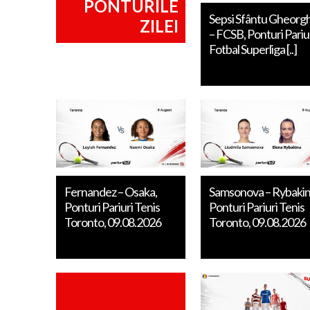
PONTURILE
Sepsi Sfântu Gheorg
ZILEI
– FCSB, Ponturi Pariu
Fotbal Superliga [..]
Fernandez – Osaka,
Samsonova – Rybakin
Ponturi Pariuri Tenis
Ponturi Pariuri Tenis
Toronto, 09.08.2026
Toronto, 09.08.2026