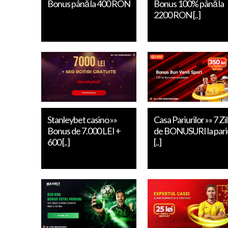
Bonus până la 400 RON
Bonus 100% până la
2200 RON [..]
Stanleybet casino »»
Casa Pariurilor »» 7 Zi
Bonus de 7.000 LEI +
de BONUSURI la pari
600 [..]
[..]