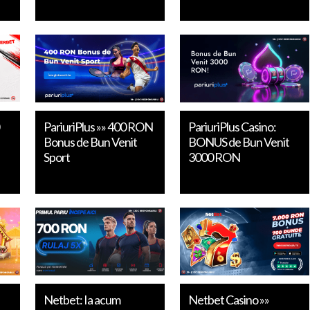
PariuriPlus »» 400 RON
PariuriPlus Casino:
Bonus de Bun Venit
BONUS de Bun Venit
Sport
3000 RON
Netbet: Ia acum
Netbet Casino »»