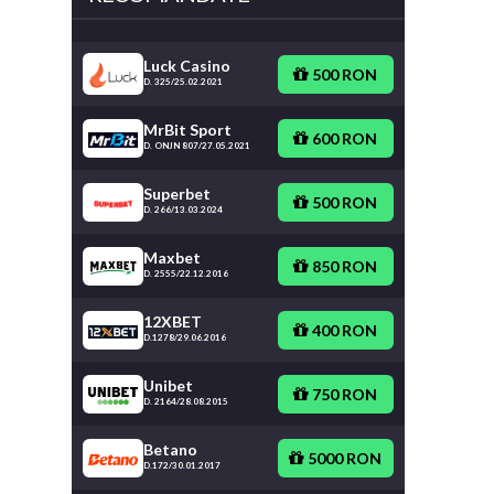
Luck Casino
500 RON
D. 325/25.02.2021
MrBit Sport
600 RON
D. ONJN 807/27.05.2021
Superbet
500 RON
D. 266/13.03.2024
Maxbet
850 RON
D. 2555/22.12.2016
12XBET
400 RON
D.1278/29.06.2016
Unibet
750 RON
D. 2164/28.08.2015
Betano
5000 RON
D.172/30.01.2017