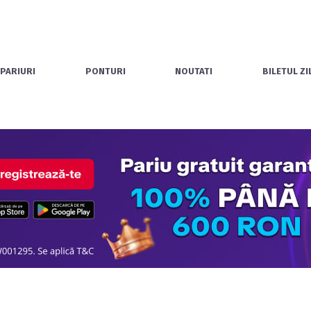
PARIURI
PONTURI
NOUTATI
BILETUL ZI