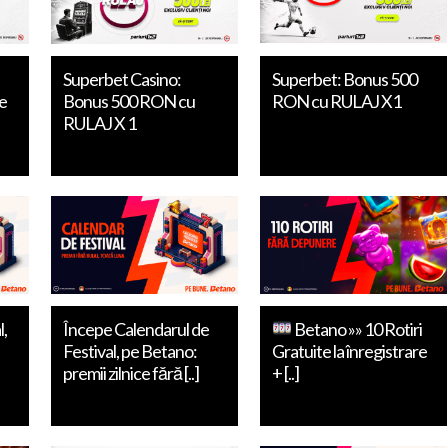
Superbet Casino:
Superbet: Bonus 500
re
Bonus 500 RON cu
RON cu RULAJ X1
RULAJ X 1
l,
Începe Calendarul de
Betano »» 10 Rotiri
Festival, pe Betano:
Gratuite la înregistrare
premii zilnice fără [..]
+ [..]