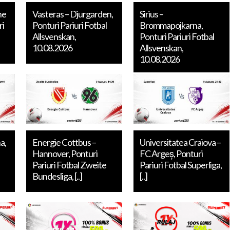
he
Vasteras – Djurgarden,
Sirius –
ri
Ponturi Pariuri Fotbal
Brommapojkarna,
Allsvenskan,
Ponturi Pariuri Fotbal
10.08.2026
Allsvenskan,
10.08.2026
a,
Energie Cottbus –
Universitatea Craiova –
Hannover, Ponturi
FC Argeș, Ponturi
Pariuri Fotbal Zweite
Pariuri Fotbal Superliga,
Bundesliga, [..]
[..]