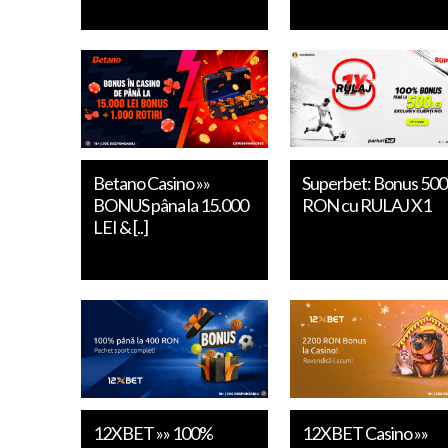
Betano Casino »»
Superbet: Bonus 500
BONUS pâna la 15.000
RON cu RULAJ X1
LEI & [..]
12XBET »» 100%
12XBET Casino »»