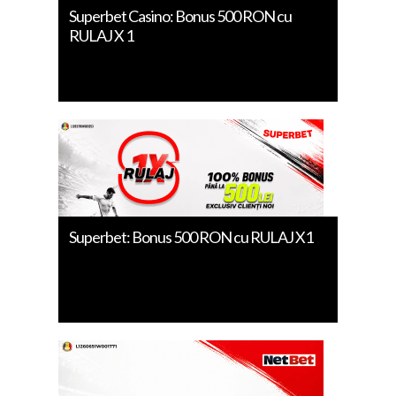
Superbet Casino: Bonus 500 RON cu
RULAJ X 1
Superbet: Bonus 500 RON cu RULAJ X1