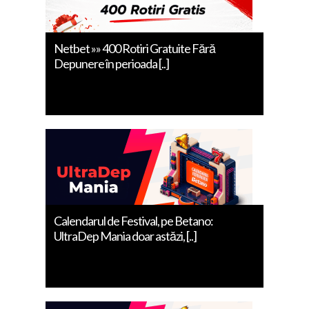
Netbet »» 400 Rotiri Gratuite Fără
Depunere în perioada [..]
Calendarul de Festival, pe Betano:
UltraDep Mania doar astăzi, [..]