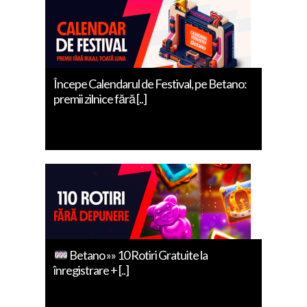
Începe Calendarul de Festival, pe Betano:
premii zilnice fără [..]
Betano »» 10 Rotiri Gratuite la
înregistrare + [..]