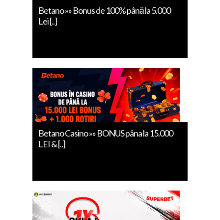
Betano »» Bonus de 100% până la 5.000
Lei [..]
Betano Casino »» BONUS pâna la 15.000
LEI & [..]