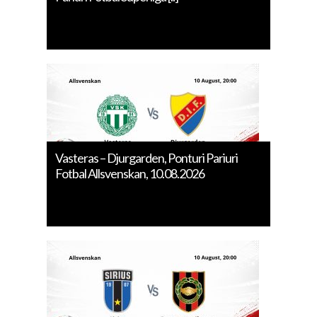
Vasteras – Djurgarden, Ponturi Pariuri
Fotbal Allsvenskan, 10.08.2026