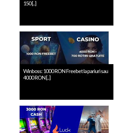
150 [..]
Winboss: 1000 RON Freebet la pariuri sau
4000 RON [..]