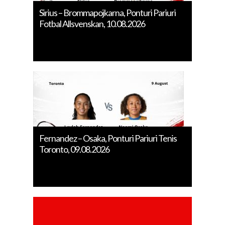
Sirius – Brommapojkarna, Ponturi Pariuri
Fotbal Allsvenskan, 10.08.2026
Fernandez – Osaka, Ponturi Pariuri Tenis
Toronto, 09.08.2026