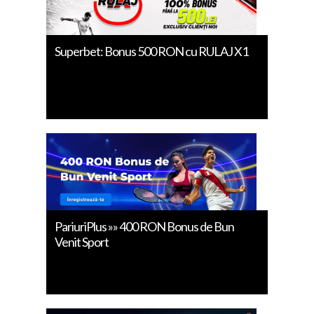
Superbet: Bonus 500 RON cu RULAJ X1
PariuriPlus »» 400 RON Bonus de Bun
Venit Sport