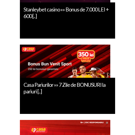
Stanleybet casino »» Bonus de 7.000 LEI +
600 [..]
Casa Pariurilor »» 7 Zile de BONUSURI la
pariuri [..]