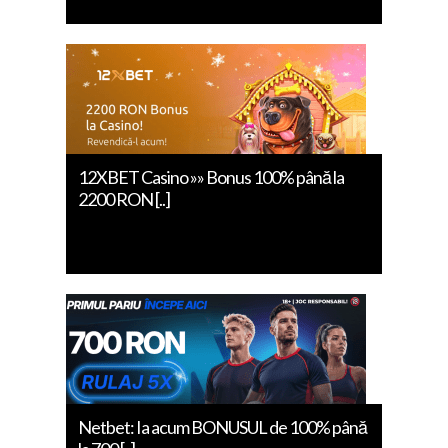
12XBET Casino »» Bonus 100% până la
2200 RON [..]
Netbet: Ia acum BONUSUL de 100% până