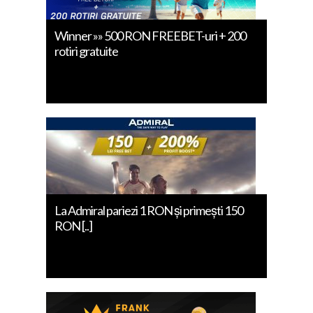
Winner »» 500 RON FREEBET-uri + 200
rotiri gratuite
La Admiral pariezi 1 RON și primești 150
RON [..]