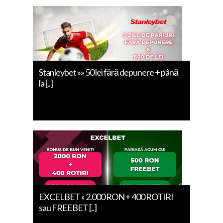
Stanleybet »» 50 lei fără depunere + până
la [..]
EXCELBET » 2.000 RON + 400 ROTIRI
sau FREEBET [..]