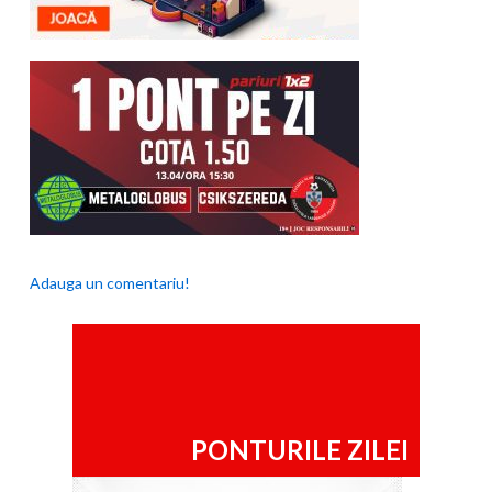
Adauga un comentariu!
PONTURILE ZILEI