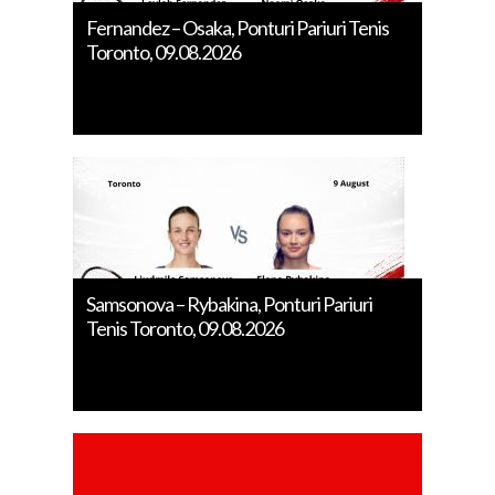
Fernandez – Osaka, Ponturi Pariuri Tenis
Toronto, 09.08.2026
Samsonova – Rybakina, Ponturi Pariuri
Tenis Toronto, 09.08.2026