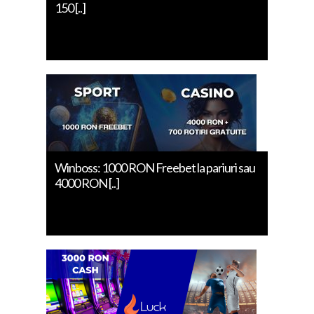
150 [..]
Winboss: 1000 RON Freebet la pariuri sau
4000 RON [..]