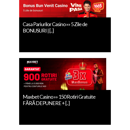
Casa Pariurilor Casino »» 5 Zile de
BONUSURI | [..]
Maxbet Casino »» 150 Rotiri Gratuite
FĂRĂ DEPUNERE + [..]