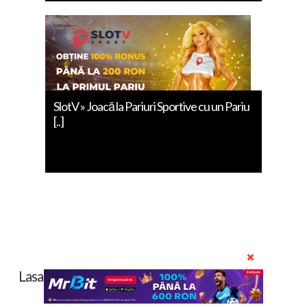
SlotV » Joacă la Pariuri Sportive cu un Pariu
[..]
Lasa un comentariu