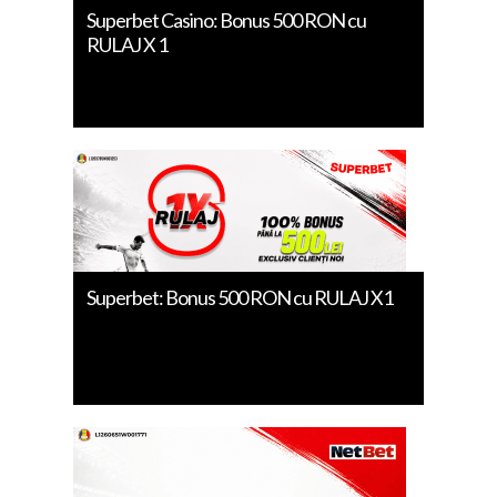
Superbet Casino: Bonus 500 RON cu
RULAJ X 1
Superbet: Bonus 500 RON cu RULAJ X1