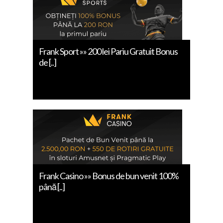
Frank Sport »» 200 lei Pariu Gratuit Bonus
de [..]
Frank Casino »» Bonus de bun venit 100%
până [..]