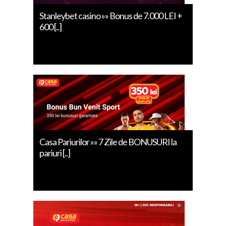
Stanleybet casino »» Bonus de 7.000 LEI +
600 [..]
Casa Pariurilor »» 7 Zile de BONUSURI la
pariuri [..]