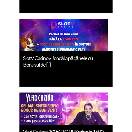
SlotV Casino » Joacă la păcănele cu
Bonusul de [..]
Vlad Cazino: 100% BONUS pâna la 1500