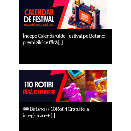
Începe Calendarul de Festival, pe Betano:
premii zilnice fără [..]
Betano »» 10 Rotiri Gratuite la
înregistrare + [..]