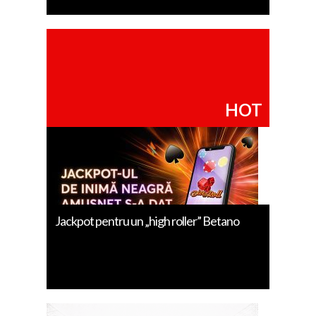
HOT
Jackpot pentru un „high roller” Betano