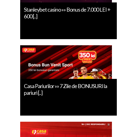
Stanleybet casino »» Bonus de 7.000 LEI +
600 [..]
Casa Pariurilor »» 7 Zile de BONUSURI la
pariuri [..]