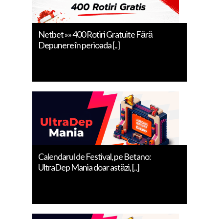
Netbet »» 400 Rotiri Gratuite Fără
Depunere în perioada [..]
Calendarul de Festival, pe Betano:
UltraDep Mania doar astăzi, [..]