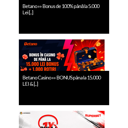
Betano »» Bonus de 100% până la 5.000
Lei [..]
Betano Casino »» BONUS pâna la 15.000
LEI & [..]