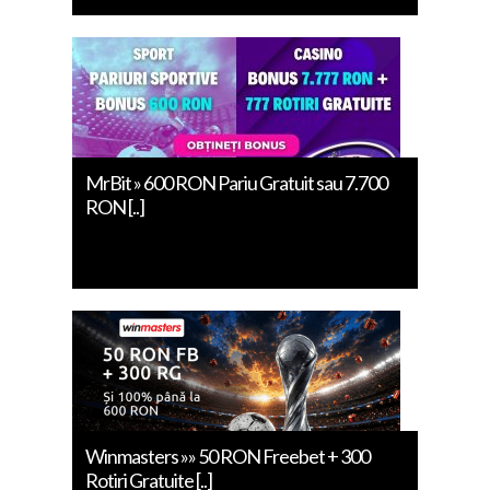
MrBit » 600 RON Pariu Gratuit sau 7.700
RON [..]
Winmasters »» 50 RON Freebet + 300
Rotiri Gratuite [..]