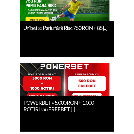
Unibet »» Pariu fără Risc 750 RON + 85 [..]
POWERBET » 5.000 RON + 1.000
ROTIRI sau FREEBET [..]