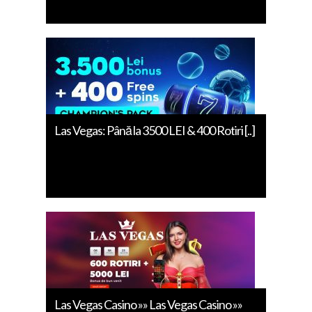
Las Vegas: Până la 3500 LEI & 400 Rotiri [..]
Las Vegas Casino »» Las Vegas Casino »»