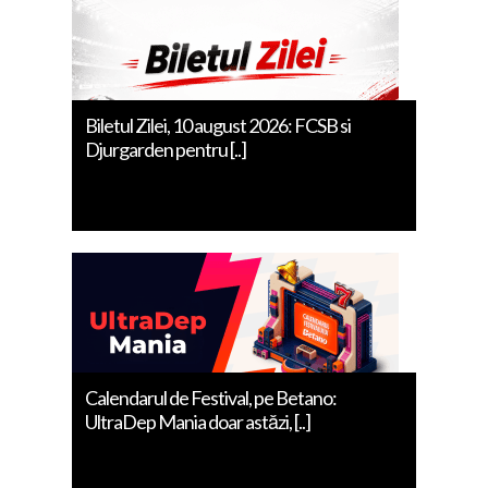
Biletul Zilei, 10 august 2026: FCSB si
Djurgarden pentru [..]
Calendarul de Festival, pe Betano:
UltraDep Mania doar astăzi, [..]