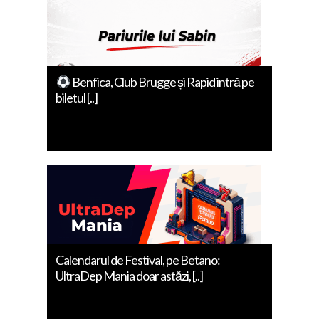
Benfica, Club Brugge și Rapid intră pe
biletul [..]
Calendarul de Festival, pe Betano:
UltraDep Mania doar astăzi, [..]