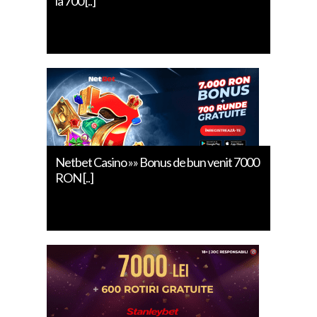
la 700 [..]
Netbet Casino »» Bonus de bun venit 7000
RON [..]