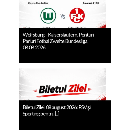
Wolfsburg – Kaiserslautern, Ponturi
Pariuri Fotbal Zweite Bundesliga,
08.08.2026
Biletul Zilei, 08 august 2026: PSV și
Sporting pentru [..]