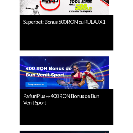
Superbet: Bonus 500 RON cu RULAJ X1
PariuriPlus »» 400 RON Bonus de Bun
Venit Sport