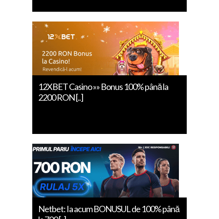
12XBET Casino »» Bonus 100% până la
2200 RON [..]
Netbet: Ia acum BONUSUL de 100% până