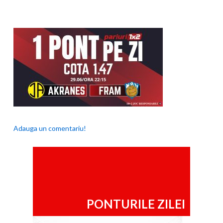
Adauga un comentariu!
PONTURILE ZILEI