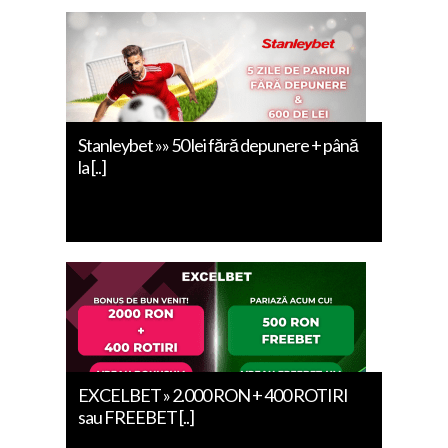
Stanleybet »» 50 lei fără depunere + până
la [..]
EXCELBET » 2.000 RON + 400 ROTIRI
sau FREEBET [..]