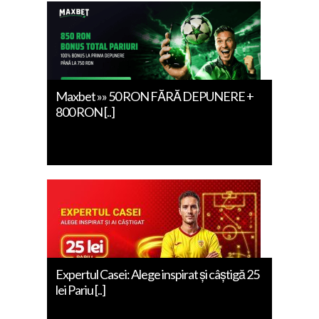
Maxbet »» 50 RON FĂRĂ DEPUNERE +
800 RON [..]
Expertul Casei: Alege inspirat și câștigă 25
lei Pariu [..]