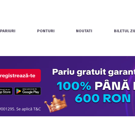
PARIURI
PONTURI
NOUTATI
BILETUL ZI