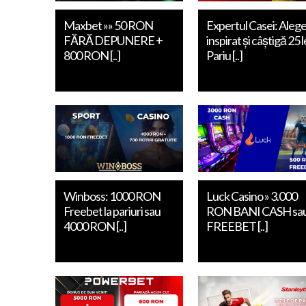
Maxbet »» 50 RON
Expertul Casei: Aleg
FĂRĂ DEPUNERE +
inspirat și câștigă 25 l
800 RON [..]
Pariu [..]
Winboss: 1000 RON
Luck Casino » 3.000
Freebet la pariuri sau
RON BANI CASH sa
4000 RON [..]
FREEBET [..]