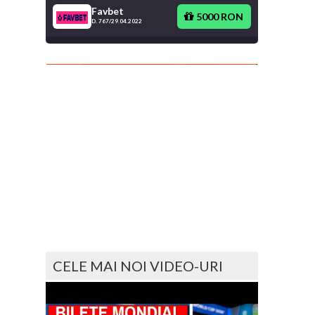
Favbet
5000 RON
D. 767/29.04.2022
CELE MAI NOI VIDEO-URI