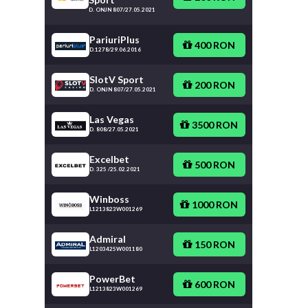
D. ONJN 807/27.05.2021
PariuriPlus
400 RON
D.1278/29.06.2016
SlotV Sport
200 RON
D. ONJN 807/27.05.2021
Las Vegas
3500 RON
D. 808/27.05.2021
Excelbet
500 RON
D. 325 /25.02.2021
Winboss
1000 RON
L1213823W001269
Admiral
150 RON
L1203425W001180
PowerBet
600 RON
L1213823W001269