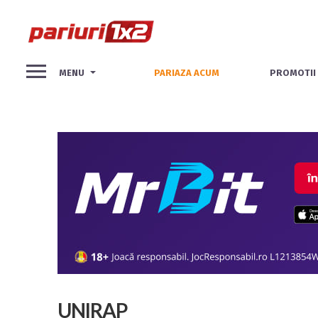
MENU
PARIAZA ACUM
PROMOTII 
UNIRAP