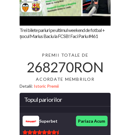
Trei bilete pariuri pe ultimul weekend de fotbal +
șocul Marius Baciu la FCSB! Faci Pariu #461
PREMII TOTALE DE
268270
RON
ACORDATE MEMBRILOR
Detalii:
Istoric Premii
Topul pariorilor
Superbet
Pariaza Acum