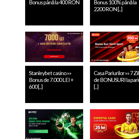
Bonus până la 400 RON
Bonus 100% până la
2200 RON [..]
Stanleybet casino »»
Casa Pariurilor »» 7 Zi
Bonus de 7.000 LEI +
de BONUSURI la pari
600 [..]
[..]