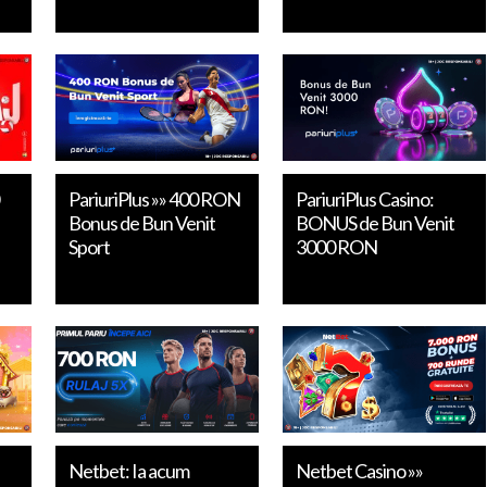
PariuriPlus »» 400 RON
PariuriPlus Casino:
Bonus de Bun Venit
BONUS de Bun Venit
Sport
3000 RON
Netbet: Ia acum
Netbet Casino »»