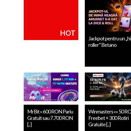
HOT
Jackpot pentru un „h
roller” Betano
MrBit » 600 RON Pariu
Winmasters »» 50 R
Gratuit sau 7.700 RON
Freebet + 300 Rotiri
[..]
Gratuite [..]