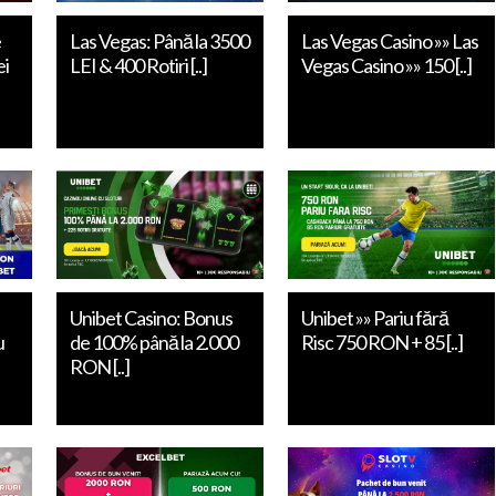
e
Las Vegas: Până la 3500
Las Vegas Casino »» Las
ei
LEI & 400 Rotiri [..]
Vegas Casino »» 150 [..]
Unibet Casino: Bonus
Unibet »» Pariu fără
u
de 100% până la 2.000
Risc 750 RON + 85 [..]
RON [..]