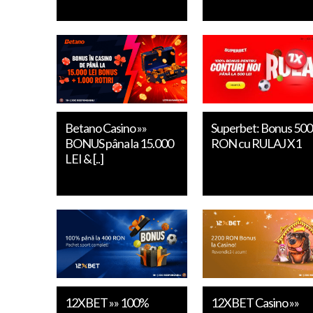
Betano Casino »»
Superbet: Bonus 500
BONUS pâna la 15.000
RON cu RULAJ X1
LEI & [..]
12XBET »» 100%
12XBET Casino »»