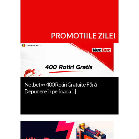
PROMOTIILE ZILEI
Netbet »» 400 Rotiri Gratuite Fără
Depunere în perioada [..]