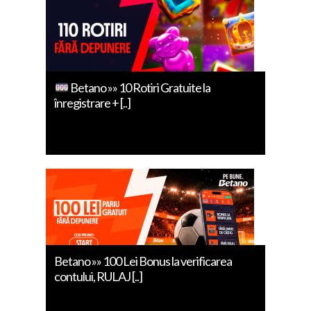
Betano »» 10 Rotiri Gratuite la
înregistrare + [..]
Betano »» 100 Lei Bonus la verificarea
contului, RULAJ [..]