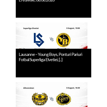
Lausanne – Young Boys, Ponturi Pariuri
Fotbal Superliga Elvetiei, [..]