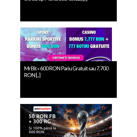
MrBit » 600 RON Pariu Gratuit sau 7.700
RON [..]