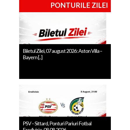
PONTURILE ZILEI
Biletul Zilei, 07 august 2026: Aston Villa –
Bayern [..]
PSV – Sittard, Ponturi Pariuri Fotbal
Eredivisie, 08.08.2026