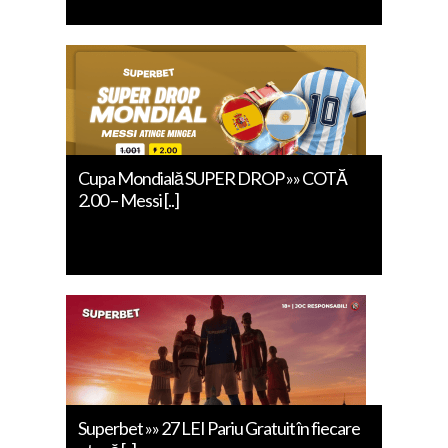
Cupa Mondială SUPER DROP »» COTĂ
2.00 – Messi [..]
Superbet »» 27 LEI Pariu Gratuit în fiecare