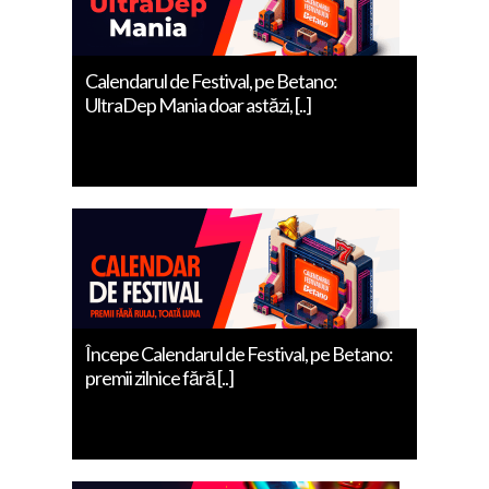
Calendarul de Festival, pe Betano:
UltraDep Mania doar astăzi, [..]
Începe Calendarul de Festival, pe Betano:
premii zilnice fără [..]