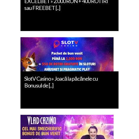
EXCELBET » 2.000 RON + 400 ROTIRI
sau FREEBET [..]
SlotV Casino » Joacă la păcănele cu
Bonusul de [..]