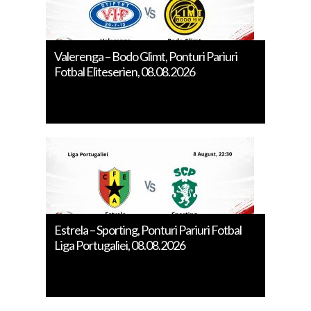
Valerenga – Bodo Glimt, Ponturi Pariuri
Fotbal Eliteserien, 08.08.2026
Estrela – Sporting, Ponturi Pariuri Fotbal
Liga Portugaliei, 08.08.2026