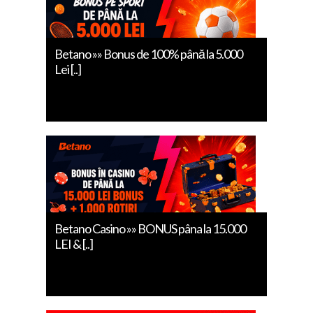
Betano »» Bonus de 100% până la 5.000
Lei [..]
Betano Casino »» BONUS pâna la 15.000
LEI & [..]