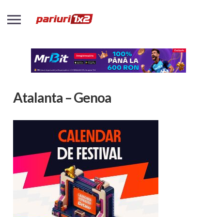
Atalanta – Genoa