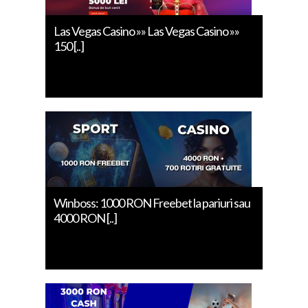
Las Vegas Casino »» Las Vegas Casino »»
150 [..]
Winboss: 1000 RON Freebet la pariuri sau
4000 RON [..]