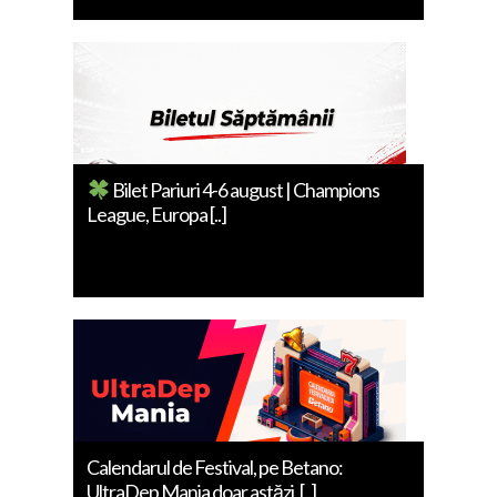
Bilet Pariuri 4-6 august | Champions
League, Europa [..]
Calendarul de Festival, pe Betano:
UltraDep Mania doar astăzi, [..]