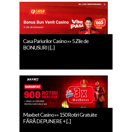
Casa Pariurilor Casino »» 5 Zile de
BONUSURI | [..]
Maxbet Casino »» 150 Rotiri Gratuite
FĂRĂ DEPUNERE + [..]