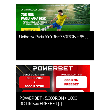
Unibet »» Pariu fără Risc 750 RON + 85 [..]
POWERBET » 5.000 RON + 1.000
ROTIRI sau FREEBET [..]