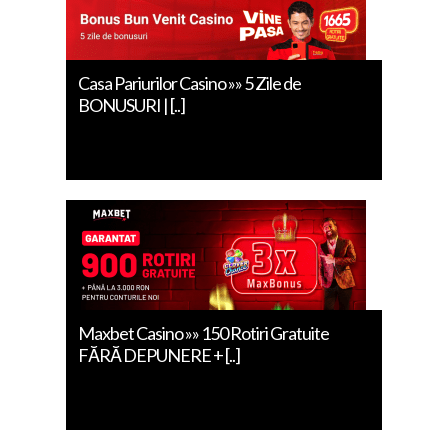
Casa Pariurilor Casino »» 5 Zile de
BONUSURI | [..]
Maxbet Casino »» 150 Rotiri Gratuite
FĂRĂ DEPUNERE + [..]