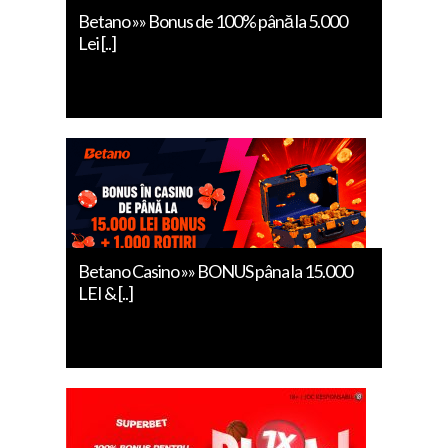
Betano »» Bonus de 100% până la 5.000
Lei [..]
Betano Casino »» BONUS pâna la 15.000
LEI & [..]