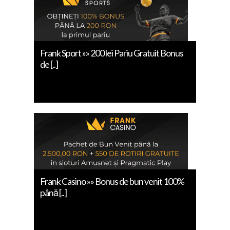
Frank Sport »» 200 lei Pariu Gratuit Bonus
de [..]
Frank Casino »» Bonus de bun venit 100%
până [..]