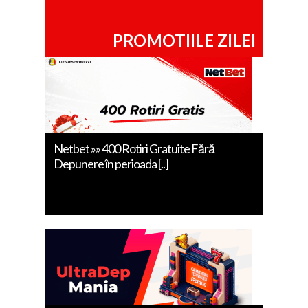
PROMOTIILE ZILEI
Netbet »» 400 Rotiri Gratuite Fără
Depunere în perioada [..]