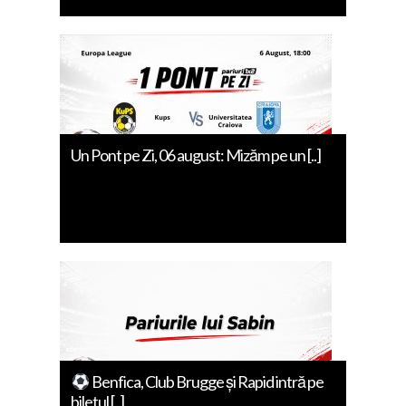
Un Pont pe Zi, 06 august: Mizăm pe un [..]
Benfica, Club Brugge și Rapid intră pe
biletul [..]