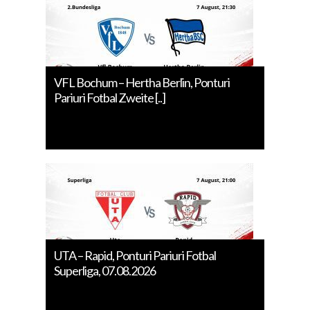
VFL Bochum – Hertha Berlin, Ponturi
Pariuri Fotbal Zweite [..]
UTA – Rapid, Ponturi Pariuri Fotbal
Superliga, 07.08.2026