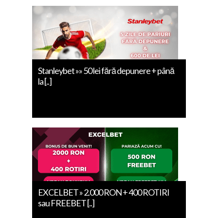
Stanleybet »» 50 lei fără depunere + până
la [..]
EXCELBET » 2.000 RON + 400 ROTIRI
sau FREEBET [..]