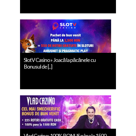
SlotV Casino » Joacă la păcănele cu
Bonusul de [..]
Vlad Cazino: 100% BONUS pâna la 1500