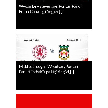
Wycombe – Stevenage, Ponturi Pariuri
Fotbal Cupa Ligii Angliei, [..]
Middlesbrough – Wrexham, Ponturi
Pariuri Fotbal Cupa Ligii Angliei, [..]