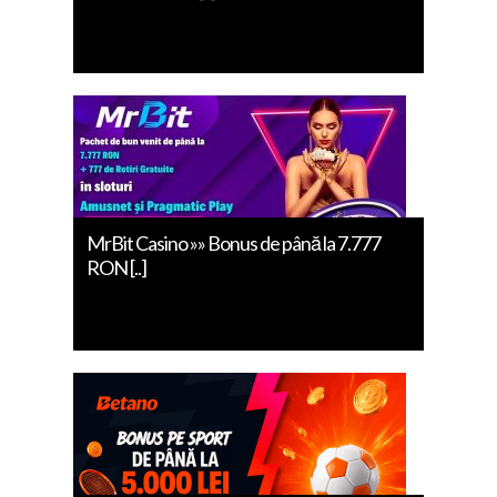
MrBit Casino »» Bonus de până la 7.777
RON [..]