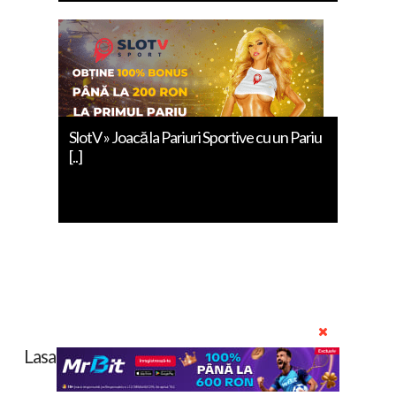
SlotV » Joacă la Pariuri Sportive cu un Pariu
[..]
Lasa un comentariu