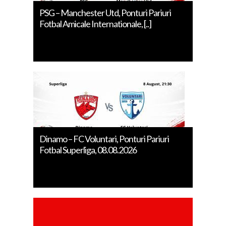
PSG – Manchester Utd, Ponturi Pariuri
Fotbal Amicale Internationale, [..]
Dinamo – FC Voluntari, Ponturi Pariuri
Fotbal Superliga, 08.08.2026