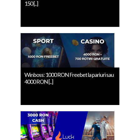
150 [..]
Winboss: 1000 RON Freebet la pariuri sau
4000 RON [..]