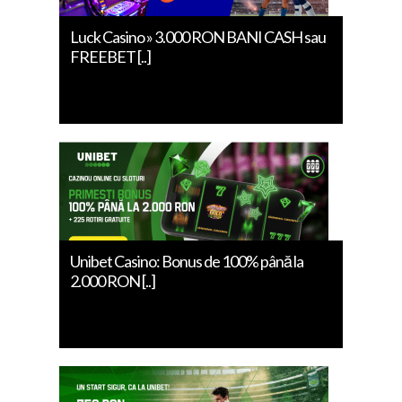
Luck Casino » 3.000 RON BANI CASH sau
FREEBET [..]
Unibet Casino: Bonus de 100% până la
2.000 RON [..]