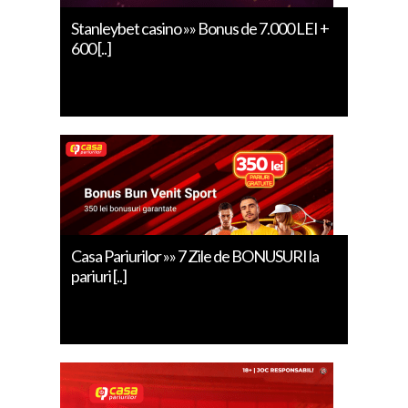
Stanleybet casino »» Bonus de 7.000 LEI +
600 [..]
Casa Pariurilor »» 7 Zile de BONUSURI la
pariuri [..]