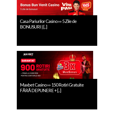
Casa Pariurilor Casino »» 5 Zile de
BONUSURI | [..]
Maxbet Casino »» 150 Rotiri Gratuite
FĂRĂ DEPUNERE + [..]