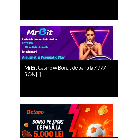
MrBit Casino »» Bonus de până la 7.777
RON [..]