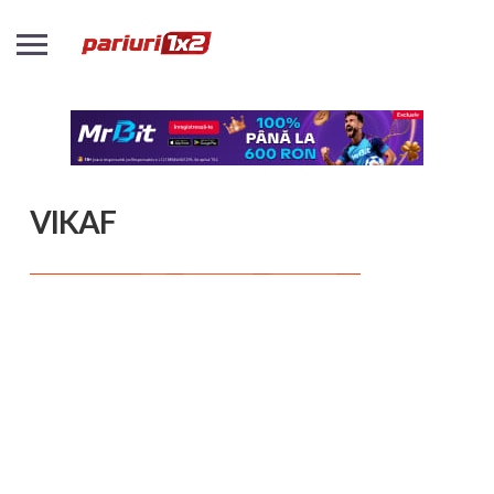
VIKAF