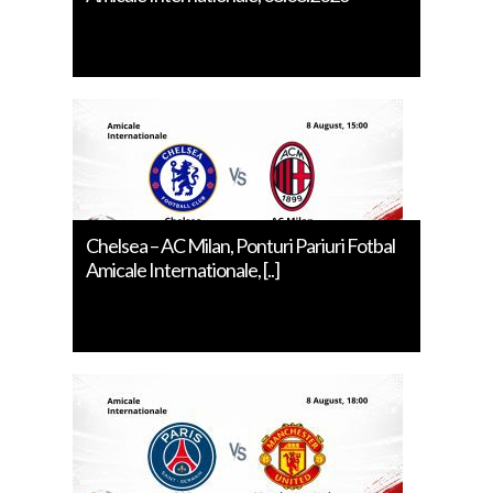
Chelsea – AC Milan, Ponturi Pariuri Fotbal
Amicale Internationale, [..]