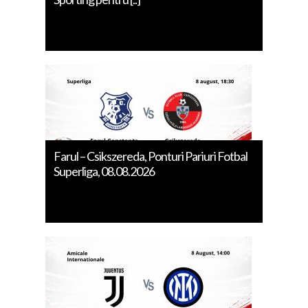
Farul – Csikszereda, Ponturi Pariuri Fotbal
Superliga, 08.08.2026