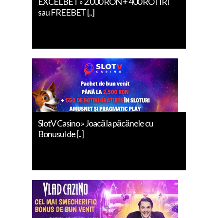
EXCELBET » 2.000 RON + 400 ROTIRI
sau FREEBET [..]
SlotV Casino » Joacă la păcănele cu
Bonusul de [..]