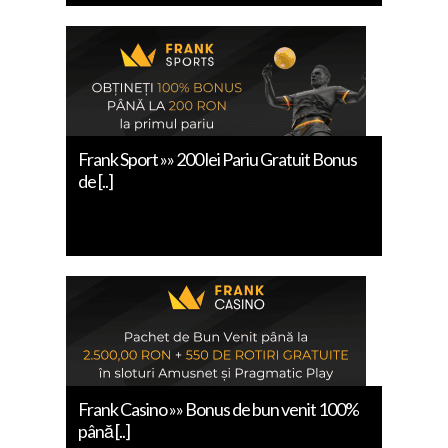
Frank Sport »» 200 lei Pariu Gratuit Bonus
de [..]
Frank Casino »» Bonus de bun venit 100%
până [..]