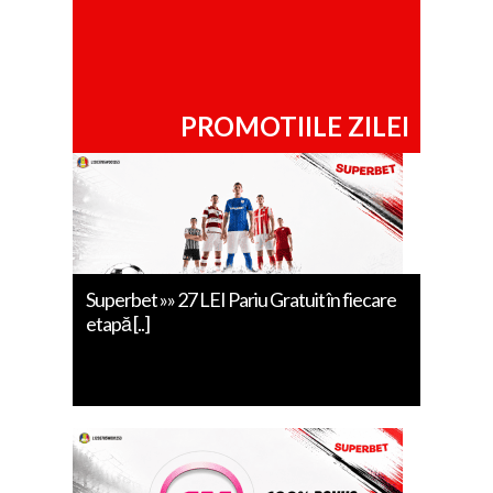
PROMOTIILE ZILEI
Superbet »» 27 LEI Pariu Gratuit în fiecare
etapă [..]