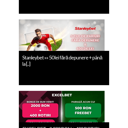
Stanleybet »» 50 lei fără depunere + până
la [..]