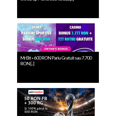
MrBit » 600 RON Pariu Gratuit sau 7.700
RON [..]