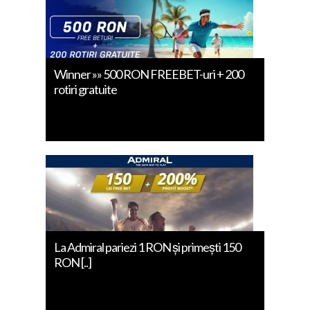
Winner »» 500 RON FREEBET-uri + 200
rotiri gratuite
La Admiral pariezi 1 RON și primești 150
RON [..]