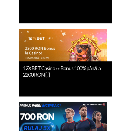
12XBET Casino »» Bonus 100% până la
2200 RON [..]