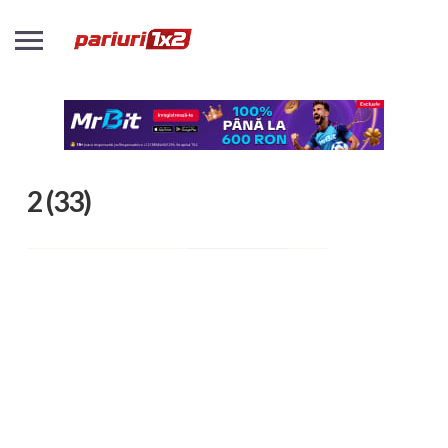
2 (33)