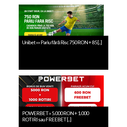
Unibet »» Pariu fără Risc 750 RON + 85 [..]
POWERBET » 5.000 RON + 1.000
ROTIRI sau FREEBET [..]