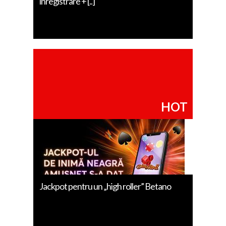
înregistrare + [..]
HOT
Jackpot pentru un „high roller” Betano