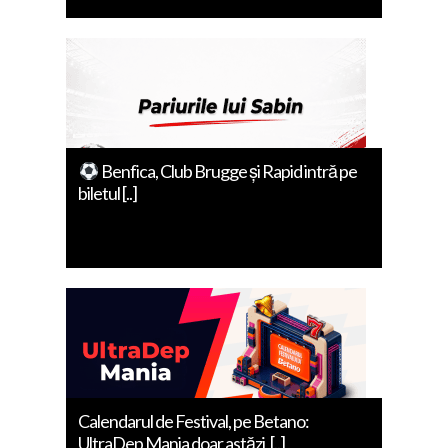
Benfica, Club Brugge și Rapid intră pe
biletul [..]
Calendarul de Festival, pe Betano:
UltraDep Mania doar astăzi, [..]