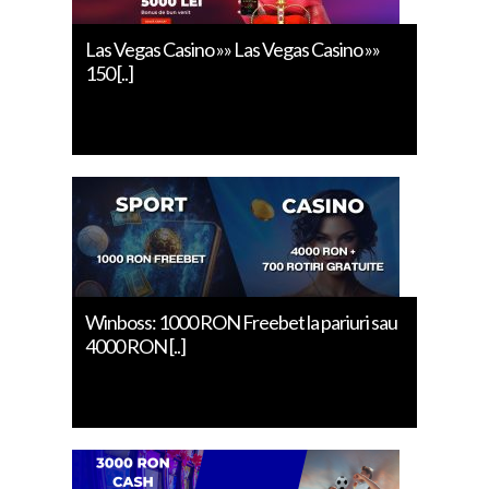
Las Vegas Casino »» Las Vegas Casino »»
150 [..]
Winboss: 1000 RON Freebet la pariuri sau
4000 RON [..]