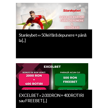
Stanleybet »» 50 lei fără depunere + până
la [..]
EXCELBET » 2.000 RON + 400 ROTIRI
sau FREEBET [..]