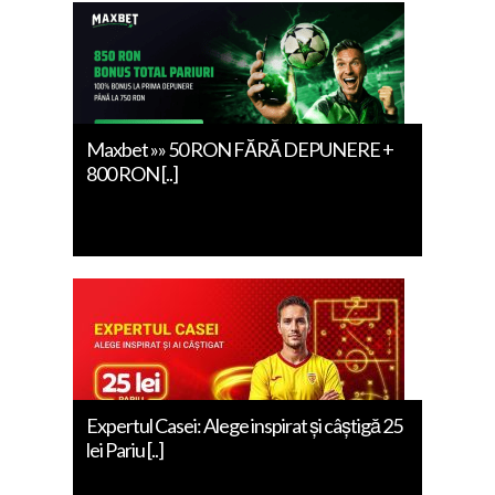
Maxbet »» 50 RON FĂRĂ DEPUNERE +
800 RON [..]
Expertul Casei: Alege inspirat și câștigă 25
lei Pariu [..]