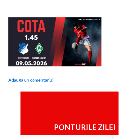
Adauga un comentariu!
PONTURILE ZILEI