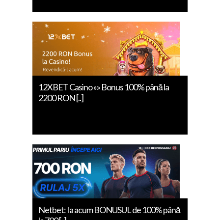
12XBET Casino »» Bonus 100% până la
2200 RON [..]
Netbet: Ia acum BONUSUL de 100% până