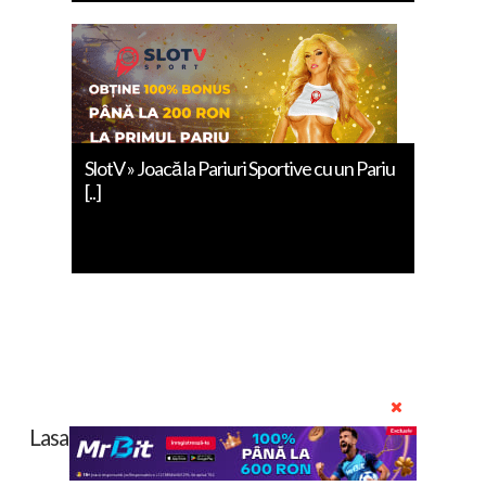
SlotV » Joacă la Pariuri Sportive cu un Pariu
[..]
Lasa un comentariu