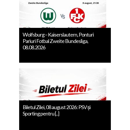
Wolfsburg – Kaiserslautern, Ponturi
Pariuri Fotbal Zweite Bundesliga,
08.08.2026
Biletul Zilei, 08 august 2026: PSV și
Sporting pentru [..]