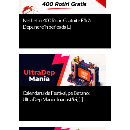
Netbet »» 400 Rotiri Gratuite Fără
Depunere în perioada [..]
Calendarul de Festival, pe Betano:
UltraDep Mania doar astăzi, [..]