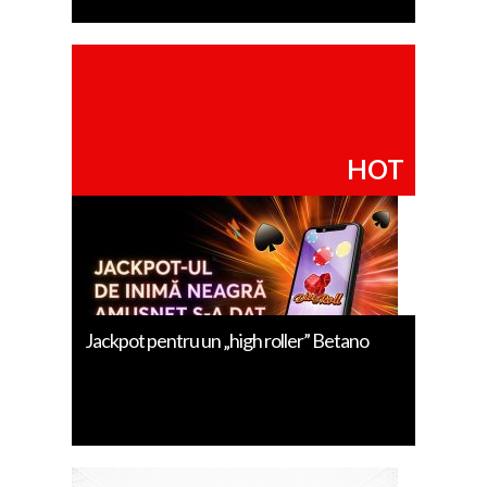
HOT
Jackpot pentru un „high roller” Betano