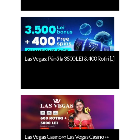
Las Vegas: Până la 3500 LEI & 400 Rotiri [..]
Las Vegas Casino »» Las Vegas Casino »»