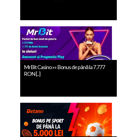
MrBit Casino »» Bonus de până la 7.777
RON [..]