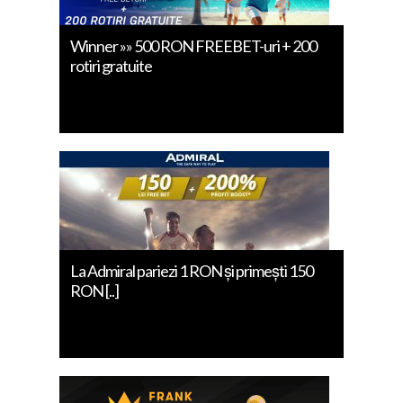
Winner »» 500 RON FREEBET-uri + 200
rotiri gratuite
La Admiral pariezi 1 RON și primești 150
RON [..]