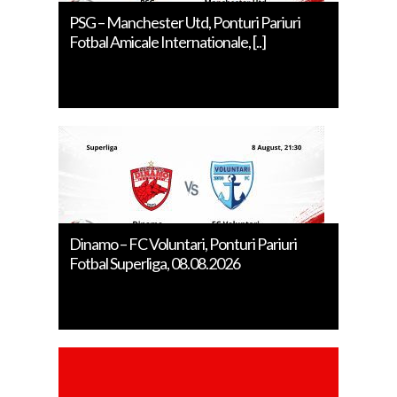
PSG – Manchester Utd, Ponturi Pariuri
Fotbal Amicale Internationale, [..]
Dinamo – FC Voluntari, Ponturi Pariuri
Fotbal Superliga, 08.08.2026