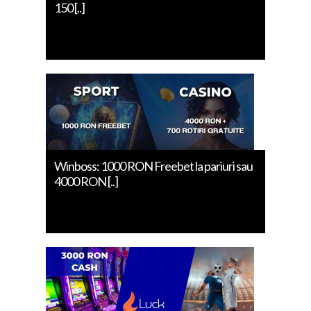
150 [..]
Winboss: 1000 RON Freebet la pariuri sau
4000 RON [..]