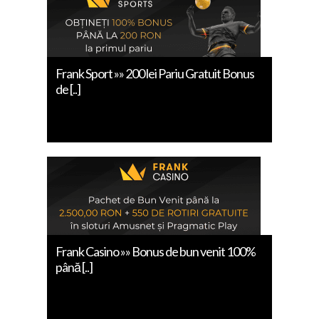
Frank Sport »» 200 lei Pariu Gratuit Bonus
de [..]
Frank Casino »» Bonus de bun venit 100%
până [..]