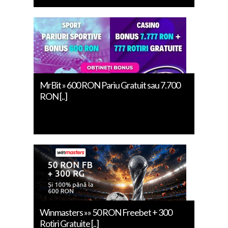
MrBit » 600 RON Pariu Gratuit sau 7.700
RON [..]
Winmasters »» 50 RON Freebet + 300
Rotiri Gratuite [..]