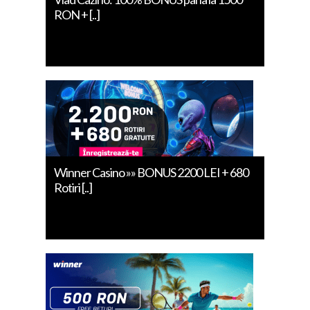
RON + [..]
Winner Casino »» BONUS 2200 LEI + 680
Rotiri [..]