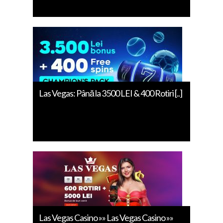
Las Vegas: Până la 3500 LEI & 400 Rotiri [..]
Las Vegas Casino »» Las Vegas Casino »»