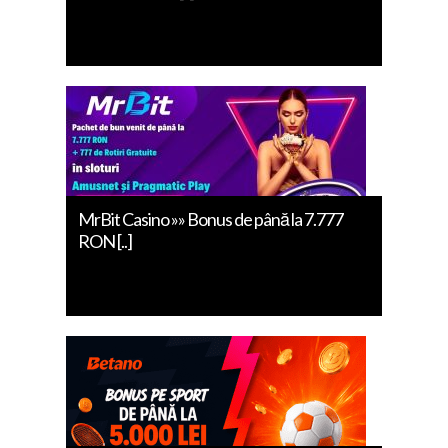
MrBit Casino »» Bonus de până la 7.777
RON [..]