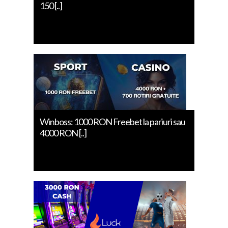
150 [..]
Winboss: 1000 RON Freebet la pariuri sau
4000 RON [..]