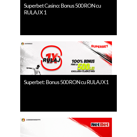
Superbet Casino: Bonus 500 RON cu
RULAJ X 1
Superbet: Bonus 500 RON cu RULAJ X1