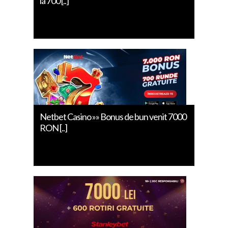
la 700 [..]
Netbet Casino »» Bonus de bun venit 7000
RON [..]