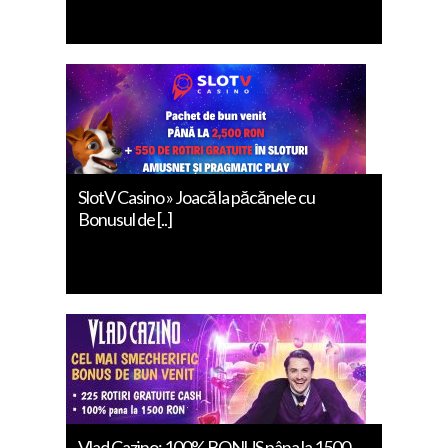
SlotV Casino » Joacă la păcănele cu
Bonusul de [..]
Vlad Cazino: 100% BONUS pâna la 1500