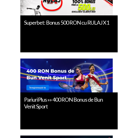
Superbet: Bonus 500 RON cu RULAJ X1
PariuriPlus »» 400 RON Bonus de Bun
Venit Sport