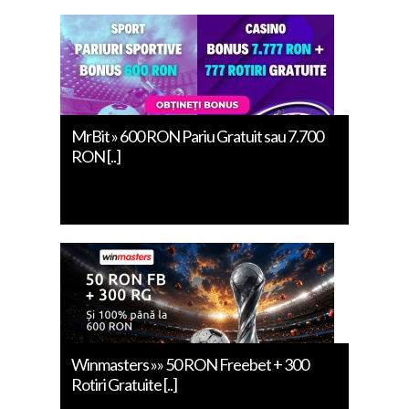
MrBit » 600 RON Pariu Gratuit sau 7.700
RON [..]
Winmasters »» 50 RON Freebet + 300
Rotiri Gratuite [..]