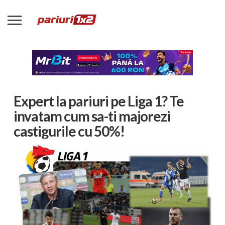
Expert la pariuri pe Liga 1? Te
invatam cum sa-ti majorezi
castigurile cu 50%!