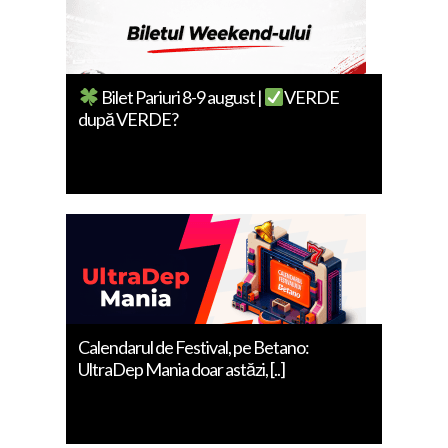
Bilet Pariuri 8-9 august |
VERDE
după VERDE?
Calendarul de Festival, pe Betano:
UltraDep Mania doar astăzi, [..]