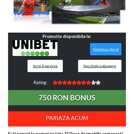
Promotie disponibila la:
Viziteaza site-ul
Scrie-ti parerea
Deschide o plangere
Rating:
750 RON
BONUS
PARIAZA ACUM
Esti expert la pariuri pe Liga 1? Daca formatiile romanesti