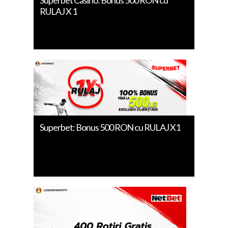
Superbet Casino: Bonus 500 RON cu
RULAJ X 1
Superbet: Bonus 500 RON cu RULAJ X1