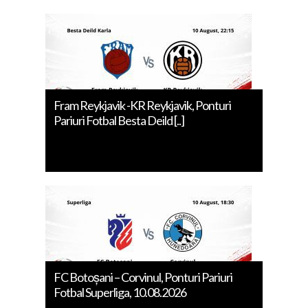
Fram Reykjavik -KR Reykjavik, Ponturi
Pariuri Fotbal Besta Deild [..]
FC Botoșani – Corvinul, Ponturi Pariuri
Fotbal Superliga, 10.08.2026