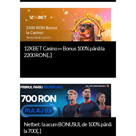
12XBET Casino »» Bonus 100% până la
2200 RON [..]
Netbet: Ia acum BONUSUL de 100% până
la 700 [..]