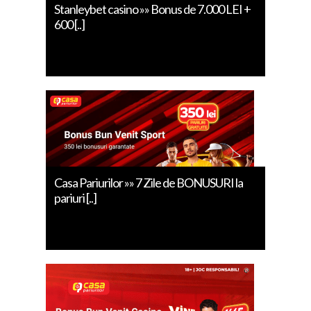
Stanleybet casino »» Bonus de 7.000 LEI +
600 [..]
Casa Pariurilor »» 7 Zile de BONUSURI la
pariuri [..]