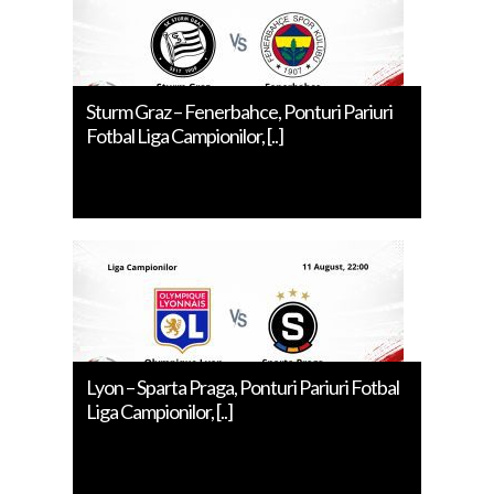
Sturm Graz – Fenerbahce, Ponturi Pariuri
Fotbal Liga Campionilor, [..]
Lyon – Sparta Praga, Ponturi Pariuri Fotbal
Liga Campionilor, [..]