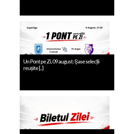
Un Pont pe Zi, 09 august: Șase selecții
reușite [..]