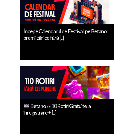
Începe Calendarul de Festival, pe Betano:
premii zilnice fără [..]
Betano »» 10 Rotiri Gratuite la
înregistrare + [..]