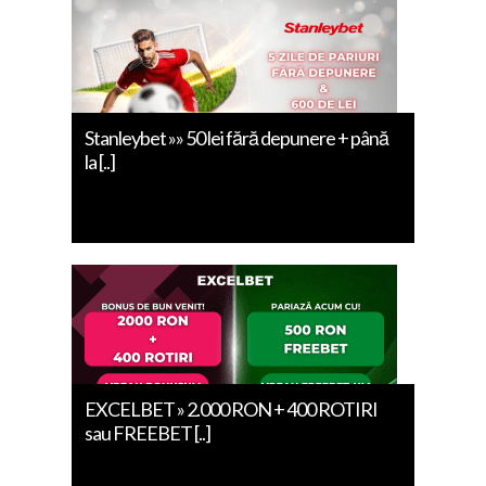
Stanleybet »» 50 lei fără depunere + până
la [..]
EXCELBET » 2.000 RON + 400 ROTIRI
sau FREEBET [..]