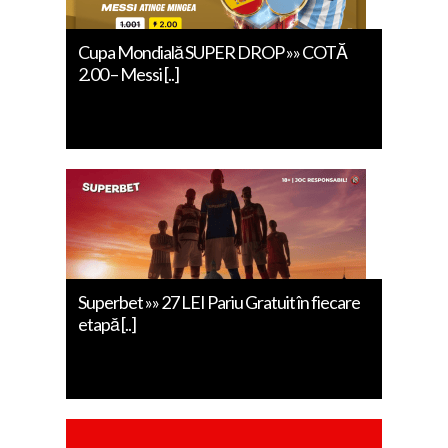
Cupa Mondială SUPER DROP »» COTĂ
2.00 – Messi [..]
Superbet »» 27 LEI Pariu Gratuit în fiecare
etapă [..]