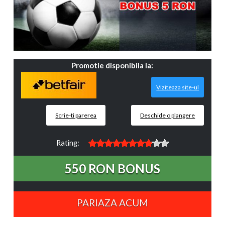
Promotie disponibila la:
Viziteaza site-ul
Scrie-ti parerea
Deschide o plangere
Rating:
550 RON
BONUS
PARIAZA ACUM