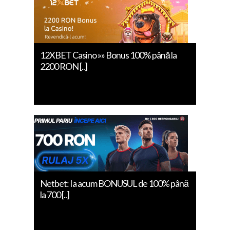
12XBET Casino »» Bonus 100% până la
2200 RON [..]
Netbet: Ia acum BONUSUL de 100% până
la 700 [..]