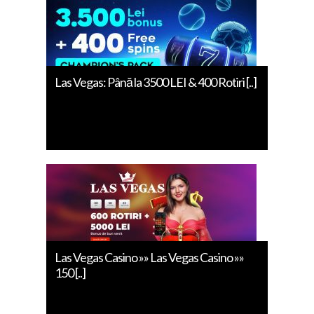
Las Vegas: Până la 3500 LEI & 400 Rotiri [..]
Las Vegas Casino »» Las Vegas Casino »»
150 [..]