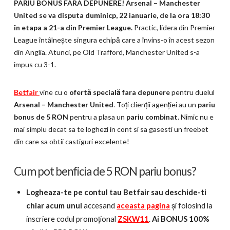
PARIU BONUS FARA DEPUNERE! Arsenal – Manchester
United se va disputa duminicp, 22 ianuarie, de la ora 18:30
în etapa a 21-a din Premier League.
Practic, lidera din Premier
League întâlnește singura echipă care a învins-o în acest sezon
din Anglia. Atunci, pe Old Trafford, Manchester United s-a
impus cu 3-1.
Betfair
vine cu o
ofertă specială fara depunere
pentru duelul
Arsenal – Manchester United
. Toți clienții agenției au un
pariu
bonus de 5 RON
pentru a plasa un
pariu combinat
. Nimic nu e
mai simplu decat sa te loghezi in cont si sa gasesti un freebet
din care sa obtii castiguri excelente!
Cum pot benficia de 5 RON pariu bonus?
Logheaza-te pe contul tau Betfair sau deschide-ti
chiar acum unul
accesand
aceasta pagina
și folosind la
inscriere codul promoţional
ZSKW11
.
Ai BONUS 100%