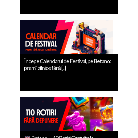
Începe Calendarul de Festival, pe Betano:
premii zilnice fără [..]