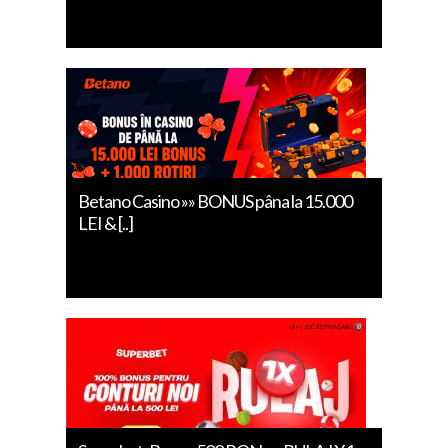
Betano Casino »» BONUS pâna la 15.000
LEI & [..]