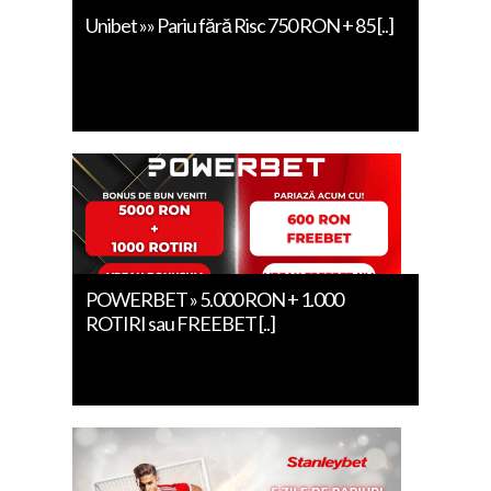
Unibet »» Pariu fără Risc 750 RON + 85 [..]
POWERBET » 5.000 RON + 1.000
ROTIRI sau FREEBET [..]