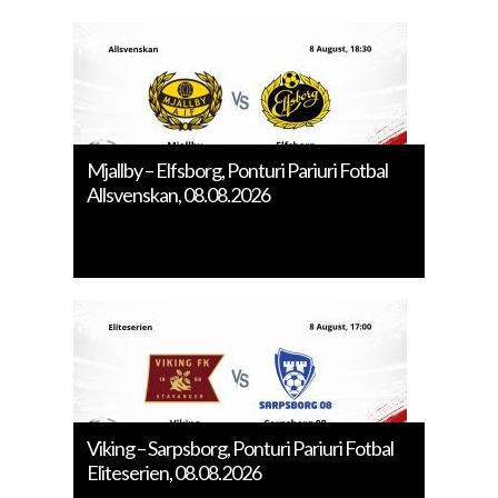
Mjallby – Elfsborg, Ponturi Pariuri Fotbal
Allsvenskan, 08.08.2026
Viking – Sarpsborg, Ponturi Pariuri Fotbal
Eliteserien, 08.08.2026