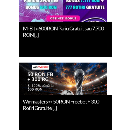
MrBit » 600 RON Pariu Gratuit sau 7.700
RON [..]
Winmasters »» 50 RON Freebet + 300
Rotiri Gratuite [..]