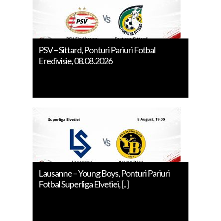
PSV – Sittard, Ponturi Pariuri Fotbal
Eredivisie, 08.08.2026
Lausanne – Young Boys, Ponturi Pariuri
Fotbal Superliga Elvetiei, [..]