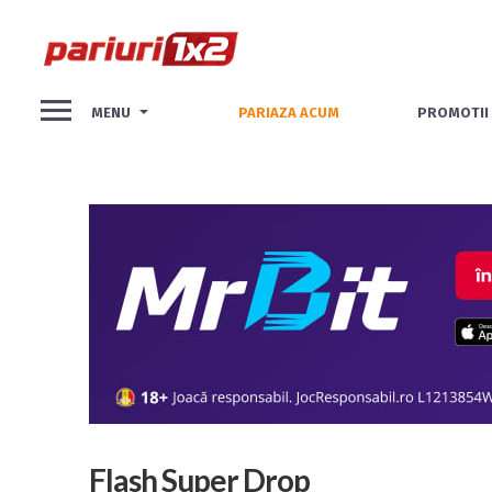
MENU
PARIAZA ACUM
PROMOTII 
Flash Super Drop