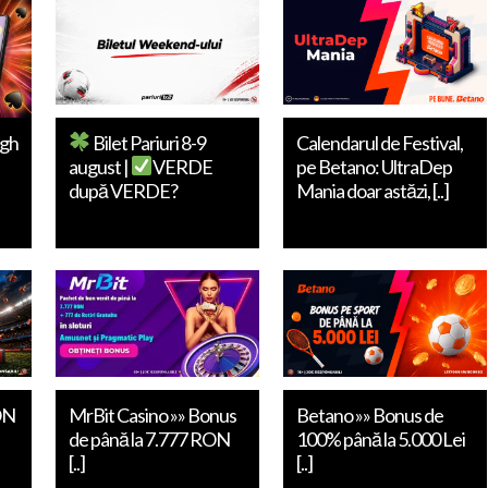
igh
Bilet Pariuri 8-9
Calendarul de Festival,
august |
VERDE
pe Betano: UltraDep
după VERDE?
Mania doar astăzi, [..]
ON
MrBit Casino »» Bonus
Betano »» Bonus de
de până la 7.777 RON
100% până la 5.000 Lei
[..]
[..]