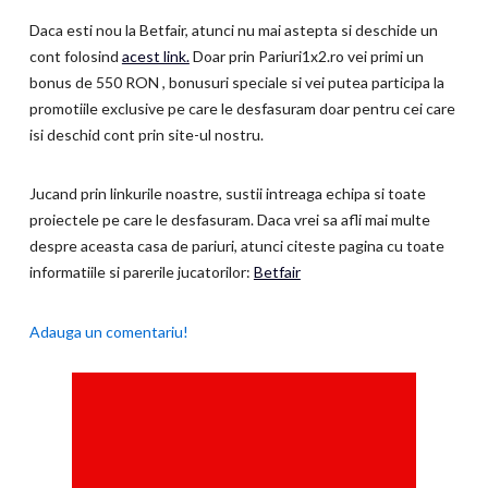
Daca esti nou la Betfair, atunci nu mai astepta si deschide un
cont folosind
acest link.
Doar prin Pariuri1x2.ro vei primi un
bonus de 550 RON , bonusuri speciale si vei putea participa la
promotiile exclusive pe care le desfasuram doar pentru cei care
isi deschid cont prin site-ul nostru.
Jucand prin linkurile noastre, sustii intreaga echipa si toate
proiectele pe care le desfasuram. Daca vrei sa afli mai multe
despre aceasta casa de pariuri, atunci citeste pagina cu toate
informatiile si parerile jucatorilor:
Betfair
Adauga un comentariu!