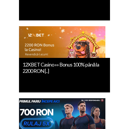
12XBET Casino »» Bonus 100% până la
2200 RON [..]