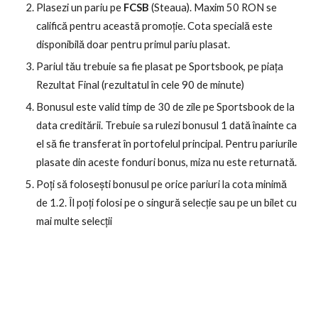
Plasezi un pariu pe
FCSB
(Steaua). Maxim 50 RON se
califică pentru această promoţie. Cota specială este
disponibilă doar pentru primul pariu plasat.
Pariul tău trebuie sa fie plasat pe Sportsbook, pe piaţa
Rezultat Final (rezultatul în cele 90 de minute)
Bonusul este valid timp de 30 de zile pe Sportsbook de la
data creditării. Trebuie sa rulezi bonusul 1 dată înainte ca
el să fie transferat în portofelul principal. Pentru pariurile
plasate din aceste fonduri bonus, miza nu este returnată.
Poţi să foloseşti bonusul pe orice pariuri la cota minimă
de 1.2. Îl poţi folosi pe o singură selecţie sau pe un bilet cu
mai multe selecţii