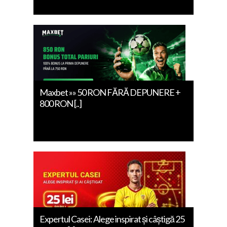
Maxbet »» 50 RON FĂRĂ DEPUNERE +
800 RON [..]
Expertul Casei: Alege inspirat și câștigă 25