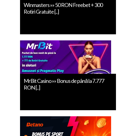
Winmasters »» 50 RON Freebet + 300
Rotiri Gratuite [..]
MrBit Casino »» Bonus de până la 7.777
RON [..]