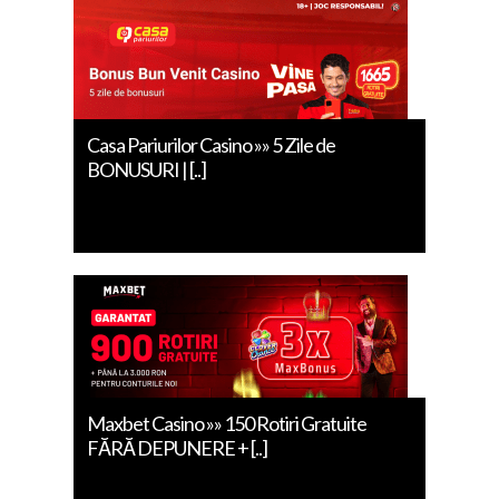
Casa Pariurilor Casino »» 5 Zile de
BONUSURI | [..]
Maxbet Casino »» 150 Rotiri Gratuite
FĂRĂ DEPUNERE + [..]