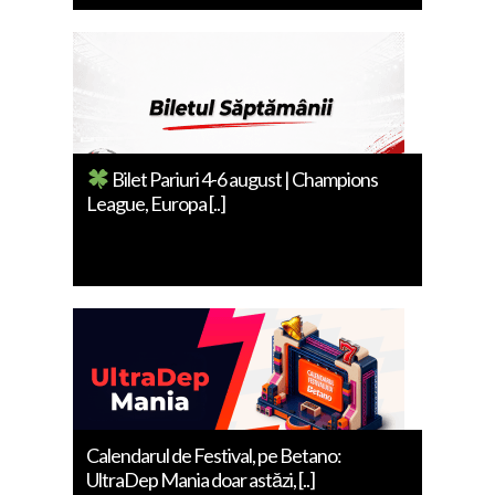
Bilet Pariuri 4-6 august | Champions
League, Europa [..]
Calendarul de Festival, pe Betano:
UltraDep Mania doar astăzi, [..]