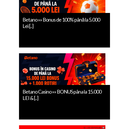
Betano »» Bonus de 100% până la 5.000
Lei [..]
Betano Casino »» BONUS pâna la 15.000
LEI & [..]