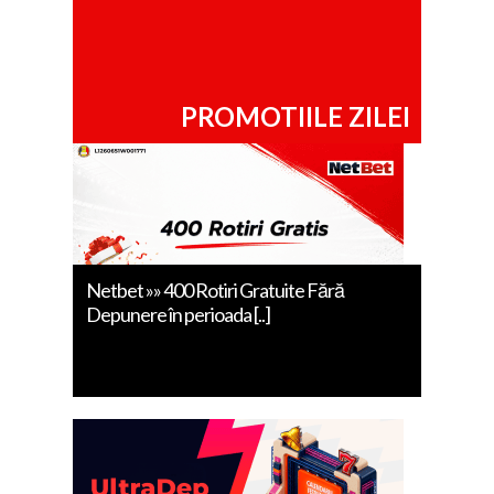
PROMOTIILE ZILEI
Netbet »» 400 Rotiri Gratuite Fără
Depunere în perioada [..]