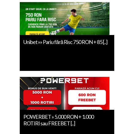
Unibet »» Pariu fără Risc 750 RON + 85 [..]
POWERBET » 5.000 RON + 1.000
ROTIRI sau FREEBET [..]