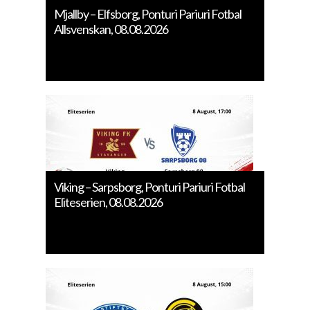
Mjallby – Elfsborg, Ponturi Pariuri Fotbal
Allsvenskan, 08.08.2026
Viking – Sarpsborg, Ponturi Pariuri Fotbal
Eliteserien, 08.08.2026