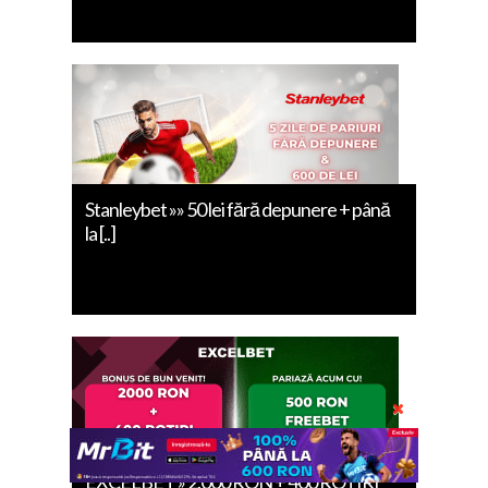
Stanleybet »» 50 lei fără depunere + până
la [..]
EXCELBET » 2.000 RON + 400 ROTIRI