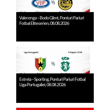
Valerenga – Bodo Glimt, Ponturi Pariuri
Fotbal Eliteserien, 08.08.2026
Estrela – Sporting, Ponturi Pariuri Fotbal
Liga Portugaliei, 08.08.2026