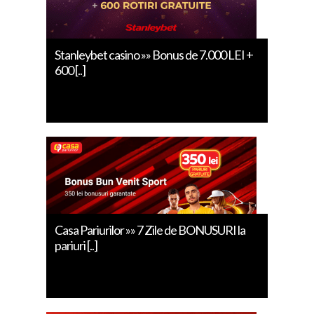
Stanleybet casino »» Bonus de 7.000 LEI +
600 [..]
Casa Pariurilor »» 7 Zile de BONUSURI la
pariuri [..]