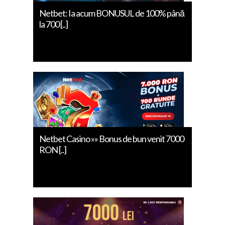
Netbet: Ia acum BONUSUL de 100% până
la 700 [..]
Netbet Casino »» Bonus de bun venit 7000
RON [..]